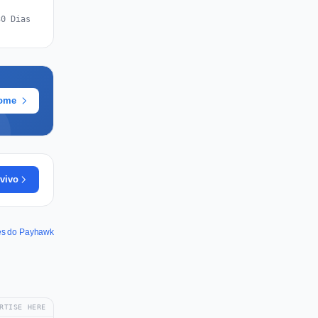
30 Dias
rome
vivo
des do Payhawk
RTISE HERE