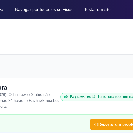
vo
Navegar por todos os serviços
Testar um site
ora
026). O Entireweb Status não
O Payhawk está funcionando norm
timas 24 horas, o Payhawk recebeu
hora.
Reportar um prob