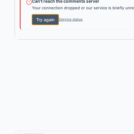
Can't reach the comments server
Your connection dropped or our service is briefly unre
Try again
Service status