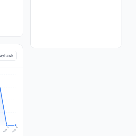
 Payhawk
Aug 6
Aug 5
4