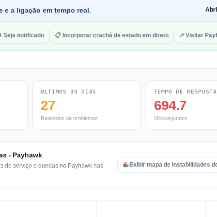
e e a ligação em tempo real.
Abr
 Seja notificado
📋 Incorporar crachá de estado em direto
↗ Visitar Pa
ÚLTIMOS 30 DIAS
TEMPO DE RESPOSTA
27
694.7
Relatórios de problemas
Milissegundos
ras - Payhawk
Exibir mapa de instabilidades 
mas de serviço e quedas no Payhawk nas