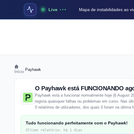
Live
Mapa de instabilidades ao vi
›
Payhawk
Início
O Payhawk está FUNCIONANDO ag
Payhawk está a funcionar normalmente hoje (6 August 2
regista quaisquer falhas ou problemas em curso. Nas úl
0 relatórios de utilizadores, dos quais 0 foram na última 
Tudo funcionando perfeitamente com o Payhawk!
Último relatório: há 1 dias