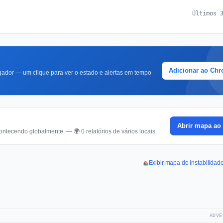
Últimos 
Adicionar ao Ch
ador — um clique para ver o estado e alertas em tempo
Abrir mapa ao 
ontecendo globalmente. — 🌍 0 relatórios de vários locais
Exibir mapa de instabilida
ADVE