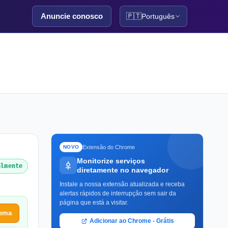
Anuncie conosco
🇵🇹
Português
Extensão do Chrome
NOVO
Monitorize serviços
almente
diretamente no navegador
Instale a nossa extensão atualizada e receba
alertas rápidos de interrupção sem sair da
página que está a visitar.
lema
Adicionar ao Chrome - Grátis