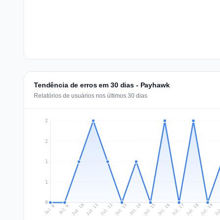
Tendência de erros em 30 dias - Payhawk
Relatórios de usuários nos últimos 30 dias
2
2
1
1
0
Jul 17
Ju
Jul 10
Jul 13
Jul 16
Jul 19
Jul 12
Jul 15
Jul 18
Jul 11
Jul 14
Jul 8
Jul 9