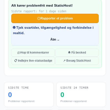
Alt kører problemfrit med StaticHost!
Sidste rapport: for 1 dage siden
Rapporter et problem
🌐 Tjek svartider, tilgængelighed og forbindelse i
realtid.
Åbn →
Hop til kommentarer
🔔 Få besked
📋 Indlejre live-statusbadge
↗ Besøg StaticHost
SIDSTE TIME
SIDSTE 24 TIMER
0
0
Problemer rapporteret
Problemer rapporteret