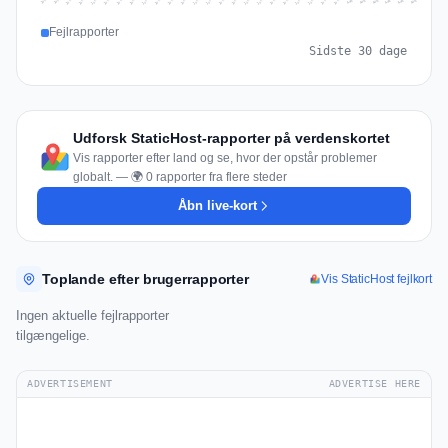
Jul 15
Jul 18
Jul 31
Jul 21
Jul 24
Jul 11
Jul 14
Jul 27
Jul 30
Jul 17
Jul 20
Jul 23
Jul 10
Jul 13
Jul 26
Jul 29
Jul 16
Jul 19
Jul 22
Jul 12
Jul 25
Jul 28
Aug 1
Aug 4
Jul 9
Aug 3
Jul 8
Aug 6
Aug 2
Aug 5
Fejlrapporter
Sidste 30 dage
Udforsk StaticHost-rapporter på verdenskortet
Vis rapporter efter land og se, hvor der opstår problemer
globalt. — 🌍 0 rapporter fra flere steder
Åbn live-kort
Toplande efter brugerrapporter
Vis StaticHost fejlkort
Ingen aktuelle fejlrapporter
tilgængelige.
ADVERTISEMENT
ADVERTISE HERE