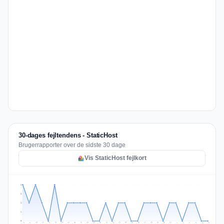
30-dages fejltendens - StaticHost
Brugerrapporter over de sidste 30 dage
Vis StaticHost fejlkort
2
2
1
1
0