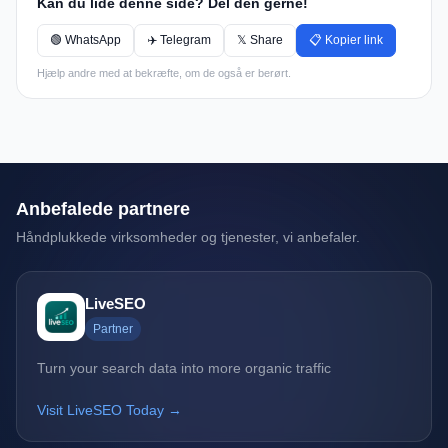
Kan du lide denne side? Del den gerne!
🟢 WhatsApp
✈️ Telegram
𝕏 Share
📋 Kopier link
Hjælp andre med at bekræfte, om de også er berørt.
Anbefalede partnere
Håndplukkede virksomheder og tjenester, vi anbefaler.
LiveSEO
Partner
Turn your search data into more organic traffic
Visit LiveSEO Today →