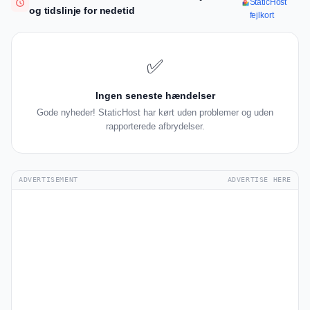
StaticHost
og tidslinje for nedetid
fejlkort
✅
Ingen seneste hændelser
Gode nyheder! StaticHost har kørt uden problemer og uden
rapporterede afbrydelser.
ADVERTISEMENT
ADVERTISE HERE