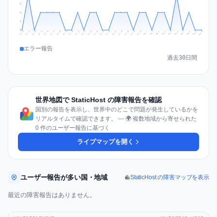
2
1
1
0
Jul 19
Jul 22
Jul 25
Jul 12
Jul 28
Aug 10
Jul 15
Jul 18
Jul 31
Jul 21
Jul 24
Jul 27
Jul 14
Jul 17
Jul 30
Jul 20
Jul 23
Jul 26
Jul 13
Jul 16
Jul 29
Aug 5
Aug 8
Aug 1
Aug 4
Aug 7
Aug 3
Aug 6
Aug 9
Aug 2
エラー報告
過去30日間
世界地図で StaticHost の障害報告を確認
国別の報告を表示し、世界中のどこで問題が発生しているかを
リアルタイムで確認できます。 — 🌍 複数地域から寄せられた
0 件のユーザー報告に基づく
ライブマップを開く
ユーザー報告が多い国・地域
StaticHost の障害マップを表示
最近の障害報告はありません。