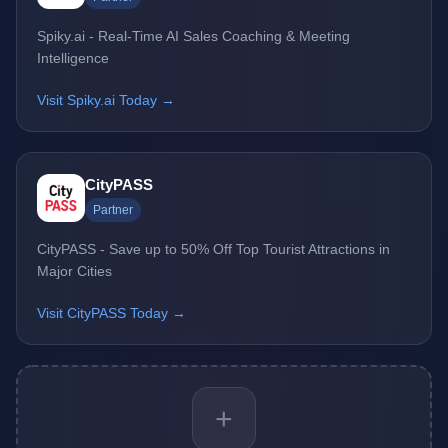
Spiky.ai - Real-Time AI Sales Coaching & Meeting
Intelligence
Visit Spiky.ai Today →
CityPASS
Partner
CityPASS - Save up to 50% Off Top Tourist Attractions in
Major Cities
Visit CityPASS Today →
+