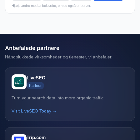
Hjælp andre med at bekræfte, om de også er berørt.
Anbefalede partnere
Håndplukkede virksomheder og tjenester, vi anbefaler.
LiveSEO
Partner
Turn your search data into more organic traffic
Visit LiveSEO Today →
Trip.com