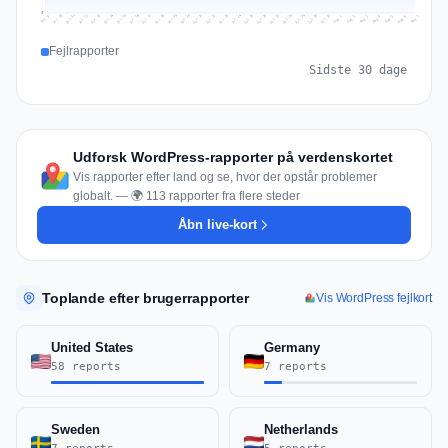
0
Jul 16
Jul 19
Jul 22
Jul 25
Jul 12
Jul 15
Jul 28
Jul 31
Jul 18
Jul 21
Jul 24
Jul 11
Jul 14
Jul 27
Jul 30
Jul 17
Jul 20
Jul 23
Jul 10
Jul 13
Jul 26
Jul 29
Aug 2
Aug 5
Aug 1
Aug 4
Jul 9
Aug 7
Aug 3
Aug 6
Fejlrapporter
Sidste 30 dage
Udforsk WordPress-rapporter på verdenskortet
Vis rapporter efter land og se, hvor der opstår problemer
globalt. — 🌍 113 rapporter fra flere steder
Åbn live-kort
Toplande efter brugerrapporter
Vis WordPress fejlkort
United States
Germany
58 reports
7 reports
Sweden
Netherlands