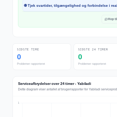
🌐 Tjek svartider, tilgængelighed og forbindelse i real
Hop t
SIDSTE TIME
SIDSTE 24 TIMER
0
0
Problemer rapporteret
Problemer rapporteret
Serviceafbrydelser over 24 timer - Yabiladi
Dette diagram viser antallet af brugerrapporter for Yabiladi servicepro