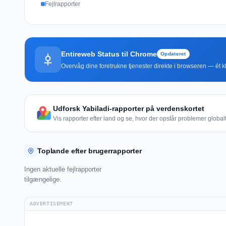
Fejlrapporter
Entireweb Status til Chrome
Opdateret
Overvåg dine foretrukne tjenester direkte i browseren — ét kli
Udforsk Yabiladi-rapporter på verdenskortet
Vis rapporter efter land og se, hvor der opstår problemer globalt
Toplande efter brugerrapporter
Ingen aktuelle fejlrapporter
tilgængelige.
ADVERTISEMENT