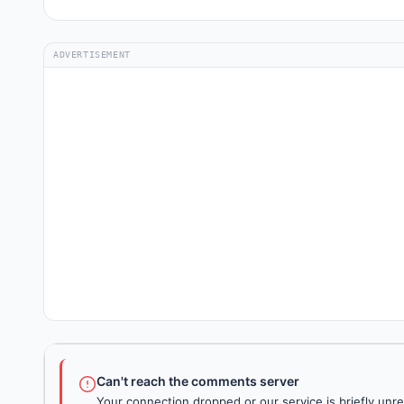
ADVERTISEMENT
Can't reach the comments server
Your connection dropped or our service is briefly unre