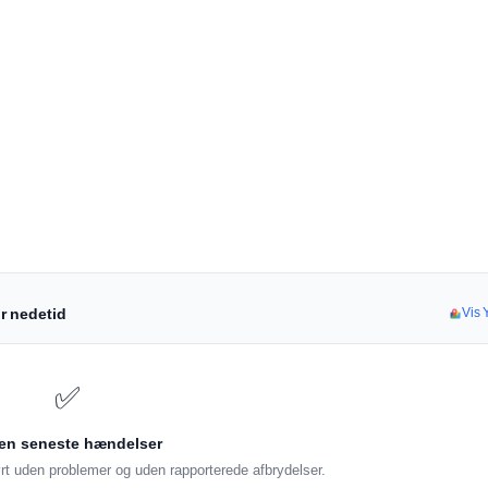
or nedetid
Vis Y
✅
en seneste hændelser
rt uden problemer og uden rapporterede afbrydelser.