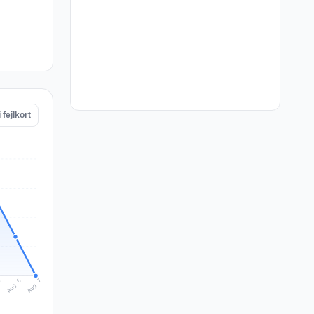
 fejlkort
Aug 7
Aug 6
5