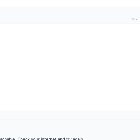
ADVE
achable. Check your internet and try again.