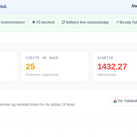
tid.
Åb
il kommentarer
🔔 Få besked
📋 Indlejre live-statusbadge
↗ Besøg Yab
SIDSTE 30 DAGE
SVARTID
25
1432.27
Problemer rapporteret
Millisekunder
Vis Yabiladi
blemer og nedetid inden for de sidste 24 timer.