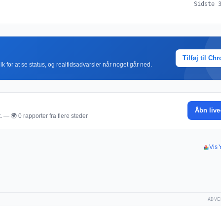
Sidste 
Tilføj til Ch
k for at se status, og realtidsadvarsler når noget går ned.
Åbn live
. — 🌍 0 rapporter fra flere steder
Vis Y
ADVE