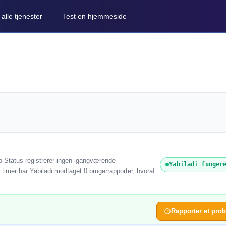
lle tjenester
Test en hjemmeside
eb Status registrerer ingen igangværende
Yabiladi funger
4 timer har Yabiladi modtaget 0 brugerrapporter, hvoraf
Rapporter et pro