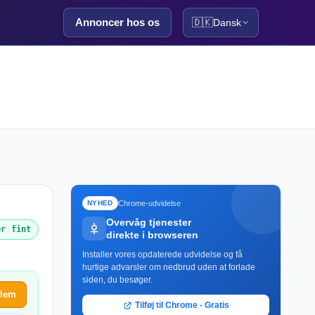
Annoncer hos os
🇩🇰
Dansk
Chrome-udvidelse
NYHED
Overvåg tjenester
er fint
direkte i browseren
Installer vores opdaterede udvidelse og få
hurtige advarsler om nedbrud uden at forlade
siden, du besøger.
blem
Tilføj til Chrome - Gratis