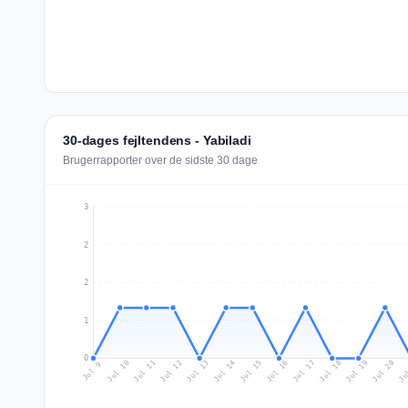
30-dages fejltendens - Yabiladi
Brugerrapporter over de sidste 30 dage
3
2
2
1
0
Jul 18
Ju
Jul 11
Jul 14
Jul 17
Jul 20
Jul 10
Jul 13
Jul 16
Jul 19
Jul 12
Jul 15
Jul 9