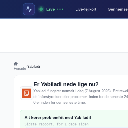
Live
Live-fejlkort
Gennemse a
›
Yabiladi
Forside
Er Yabiladi nede lige nu?
Yabiladi fungerer normalt i dag (7 August 2026). Entirew
driftsforstyrrelser eller problemer. Inden for de seneste 2
0 er inden for den seneste time.
Alt kører problemfrit med Yabiladi!
Sidste rapport: for 1 dage siden