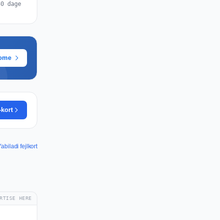
30 dage
rome
-kort
abiladi fejlkort
RTISE HERE