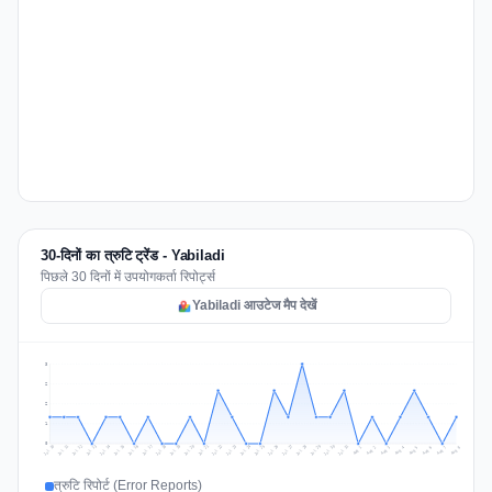
30-दिनों का त्रुटि ट्रेंड - Yabiladi
पिछले 30 दिनों में उपयोगकर्ता रिपोर्ट्स
Yabiladi आउटेज मैप देखें
3
2
2
1
0
Jul 17
Jul 20
Jul 23
Jul 10
Jul 26
Jul 13
Jul 16
Jul 29
Jul 19
Jul 22
Jul 25
Jul 12
Jul 15
Jul 28
Jul 31
Jul 18
Jul 21
Jul 24
Jul 11
Jul 14
Jul 27
Jul 30
Aug 3
Aug 6
Aug 2
Aug 5
Aug 8
Aug 1
Aug 4
Aug 7
त्रुटि रिपोर्ट (Error Reports)