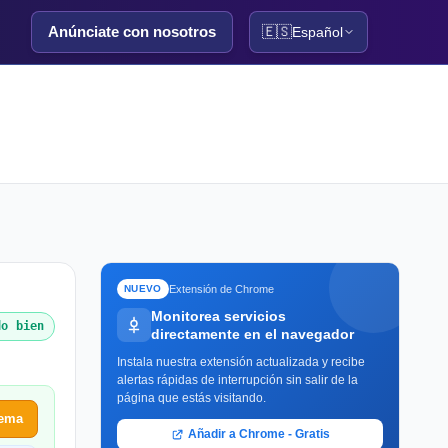
Anúnciate con nosotros
🇪🇸
Español
Extensión de Chrome
NUEVO
Monitorea servicios
do bien
directamente en el navegador
Instala nuestra extensión actualizada y recibe
alertas rápidas de interrupción sin salir de la
página que estás visitando.
lema
Añadir a Chrome - Gratis