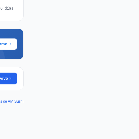
30 días
rome
vivo
es de AM Sushi