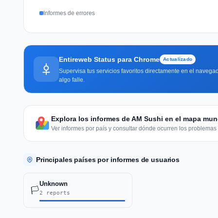
Informes de errores
Entireweb Status para Chrome
Actualizado
Supervisa tus servicios favoritos directamente en el navegad
algo falle.
Explora los informes de AM Sushi en el mapa mun
Ver informes por país y consultar dónde ocurren los problemas 
Principales países por informes de usuarios
Unknown
🏳️
2 reports