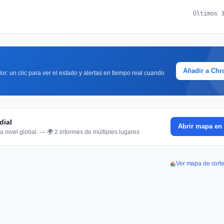
Últimos 
Añadir a Ch
or: un clic para ver el estado y alertas en tiempo real cuando
dial
Abrir mapa en 
a nivel global. — 🌍 2 informes de múltiples lugares
Ver mapa de cort