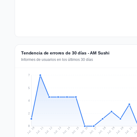
Tendencia de errores de 30 días - AM Sushi
Informes de usuarios en los últimos 30 días
7
5
4
2
0
Jul 19
Ju
Jul 12
Jul 15
Jul 18
Jul 21
Jul 11
Jul 14
Jul 17
Jul 20
Jul 10
Jul 13
Jul 16