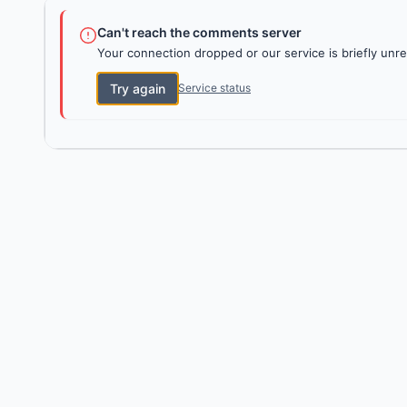
Can't reach the comments server
Your connection dropped or our service is briefly unre
Try again
Service status