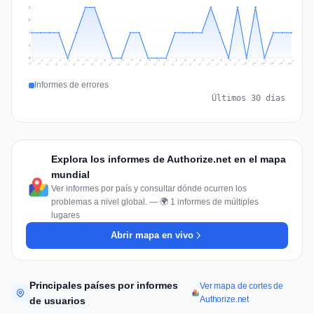
2
2
1
1
0
Jul 15
Jul 18
Jul 31
Jul 21
Jul 24
Jul 11
Jul 14
Jul 27
Jul 30
Jul 17
Jul 20
Jul 23
Jul 10
Jul 13
Jul 26
Jul 29
Jul 16
Jul 19
Jul 22
Jul 12
Jul 25
Jul 28
Aug 1
Aug 4
Jul 9
Aug 3
Jul 8
Aug 6
Aug 2
Aug 5
Informes de errores
Últimos 30 días
Explora los informes de Authorize.net en el mapa
mundial
Ver informes por país y consultar dónde ocurren los
problemas a nivel global. — 🌍 1 informes de múltiples
lugares
Abrir mapa en vivo
Principales países por informes
Ver mapa de cortes de
Authorize.net
de usuarios