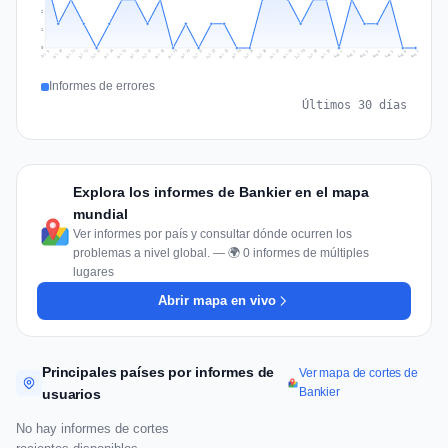
2
1
0
Jul 16
Jul 19
Jul 22
Jul 25
Jul 12
Jul 15
Jul 28
Jul 31
Jul 18
Jul 21
Jul 24
Jul 11
Jul 14
Jul 27
Jul 30
Jul 17
Jul 20
Jul 23
Jul 10
Jul 13
Jul 26
Jul 29
Aug 2
Aug 5
Aug 1
Aug 4
Jul 9
Aug 7
Aug 3
Aug 6
Informes de errores
Últimos 30 días
Explora los informes de Bankier en el mapa
mundial
Ver informes por país y consultar dónde ocurren los
problemas a nivel global. — 🌍 0 informes de múltiples
lugares
Abrir mapa en vivo
Principales países por informes de
Ver mapa de cortes de
Bankier
usuarios
No hay informes de cortes