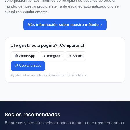
tiene problemas. Los informes se recopilan de usuarios de todo el
mundo, de nuestro propio sistema de escaneo automatizado und se
aktualizan continuamente.
Más información sobre nuestro método
¿Te gusta esta página? ¡Compártela!
🟢 WhatsApp
✈️ Telegram
𝕏 Share
📋 Copiar enlace
Ayuda a otros a confirmar si también están afectados.
Socios recomendados
Empresas y servicios seleccionados a mano que recomendamos.