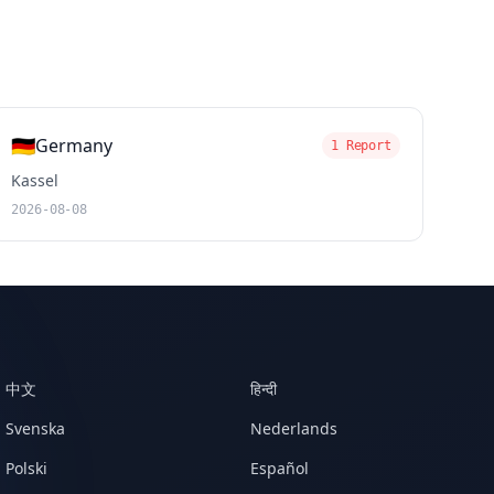
🇩🇪
Germany
1 Report
Kassel
2026-08-08
中文
हिन्दी
Svenska
Nederlands
Polski
Español