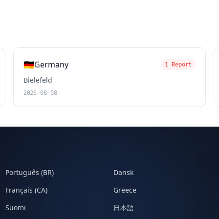
🇩🇪
Germany
1 Report
Bielefeld
2026-08-08
Português (BR)
Dansk
Français (CA)
Greece
Suomi
日本語