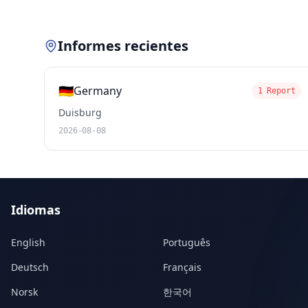
Informes recientes
🇩🇪
Germany
1 Report
Duisburg
2026-08-08
Idiomas
English
Português
Deutsch
Français
Norsk
한국어