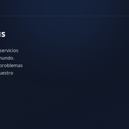
us
servicios
 mundo.
s problemas
uestro