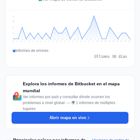
4
3
2
1
0
Jul 18
Jul 21
Jul 24
Jul 11
Jul 27
Jul 14
Jul 17
Jul 30
Jul 20
Jul 23
Jul 26
Jul 13
Jul 16
Jul 29
Jul 19
Jul 22
Jul 25
Jul 12
Jul 15
Jul 28
Jul 31
Aug 4
Aug 7
Aug 3
Aug 6
Aug 9
Aug 2
Aug 5
Aug 8
Aug 1
Informes de errores
Últimos 30 días
Explora los informes de Bitbucket en el mapa
mundial
Ver informes por país y consultar dónde ocurren los
problemas a nivel global. — 🌍 1 informes de múltiples
lugares
Abrir mapa en vivo