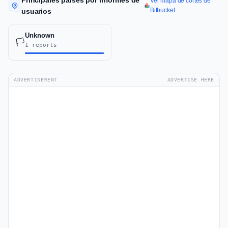
Principales países por informes de
Ver mapa de cortes de
Bitbucket
usuarios
Unknown
🏳️
1 reports
ADVERTISEMENT
ADVERTISE HERE