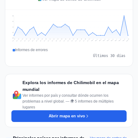
8
6
4
2
0
Jul 19
Jul 22
Jul 25
Jul 12
Jul 28
Aug 10
Jul 15
Jul 18
Jul 31
Jul 21
Jul 24
Jul 27
Jul 14
Jul 17
Jul 30
Jul 20
Jul 23
Jul 26
Jul 13
Jul 16
Jul 29
Aug 5
Aug 8
Aug 1
Aug 4
Aug 7
Aug 3
Aug 6
Aug 9
Aug 2
Informes de errores
Últimos 30 días
Explora los informes de Chilimobil en el mapa
mundial
Ver informes por país y consultar dónde ocurren los
problemas a nivel global. — 🌍 5 informes de múltiples
lugares
Abrir mapa en vivo