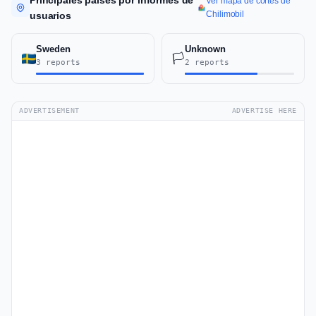
Principales países por informes de
Ver mapa de cortes de
Chilimobil
usuarios
Sweden
Unknown
🏳️
3 reports
2 reports
ADVERTISEMENT
ADVERTISE HERE