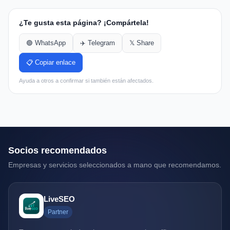
¿Te gusta esta página? ¡Compártela!
🟢 WhatsApp
✈️ Telegram
𝕏 Share
📋 Copiar enlace
Ayuda a otros a confirmar si también están afectados.
Socios recomendados
Empresas y servicios seleccionados a mano que recomendamos.
LiveSEO
Partner