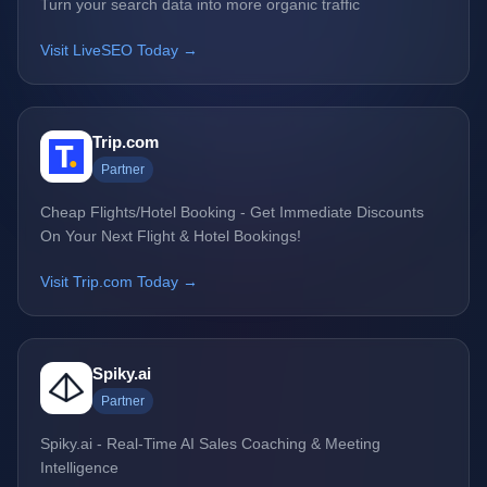
Turn your search data into more organic traffic
Visit LiveSEO Today →
Trip.com
Partner
Cheap Flights/Hotel Booking - Get Immediate Discounts
On Your Next Flight & Hotel Bookings!
Visit Trip.com Today →
Spiky.ai
Partner
Spiky.ai - Real-Time AI Sales Coaching & Meeting
Intelligence