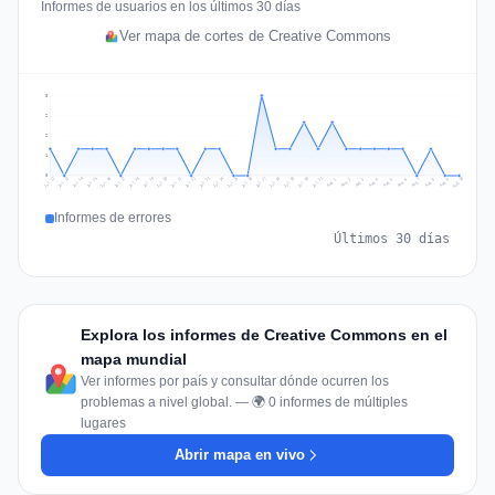
Informes de usuarios en los últimos 30 días
Ver mapa de cortes de Creative Commons
3
2
2
1
0
Jul 19
Jul 22
Jul 25
Jul 12
Jul 28
Aug 10
Jul 15
Jul 18
Jul 31
Jul 21
Jul 24
Jul 27
Jul 14
Jul 17
Jul 30
Jul 20
Jul 23
Jul 26
Jul 13
Jul 16
Jul 29
Aug 5
Aug 8
Aug 1
Aug 4
Aug 7
Aug 3
Aug 6
Aug 9
Aug 2
Informes de errores
Últimos 30 días
Explora los informes de Creative Commons en el
mapa mundial
Ver informes por país y consultar dónde ocurren los
problemas a nivel global. — 🌍 0 informes de múltiples
lugares
Abrir mapa en vivo