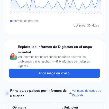
5
3
0
Jul 16
Jul 19
Jul 22
Jul 25
Jul 12
Jul 15
Jul 28
Jul 31
Jul 18
Jul 21
Jul 24
Jul 11
Jul 14
Jul 27
Jul 30
Jul 17
Jul 20
Jul 23
Jul 10
Jul 13
Jul 26
Jul 29
Aug 2
Aug 5
Aug 1
Aug 4
Jul 9
Aug 7
Aug 3
Aug 6
Informes de errores
Últimos 30 días
Explora los informes de Digistats en el mapa
mundial
Ver informes por país y consultar dónde ocurren los
problemas a nivel global. — 🌍 9 informes de múltiples
lugares
Abrir mapa en vivo
Principales países por informes de
Ver mapa de cortes de
Digistats
usuarios
Germany
Unknown