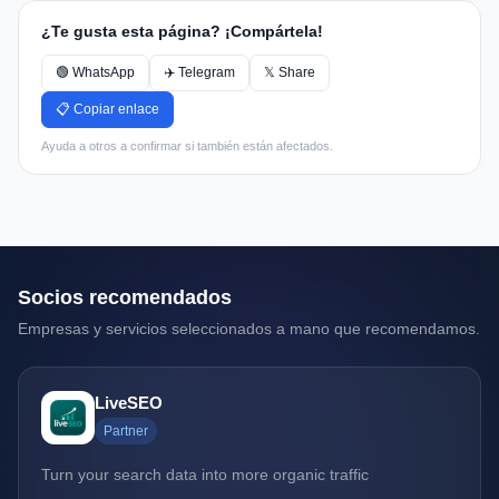
¿Te gusta esta página? ¡Compártela!
🟢 WhatsApp
✈️ Telegram
𝕏 Share
📋 Copiar enlace
Ayuda a otros a confirmar si también están afectados.
Socios recomendados
Empresas y servicios seleccionados a mano que recomendamos.
LiveSEO
Partner
Turn your search data into more organic traffic