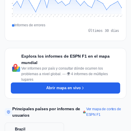
5
3
0
Jul 16
Jul 19
Jul 22
Jul 25
Jul 12
Jul 15
Jul 28
Jul 31
Jul 18
Jul 21
Jul 24
Jul 11
Jul 14
Jul 27
Jul 30
Jul 17
Jul 20
Jul 23
Jul 10
Jul 13
Jul 26
Jul 29
Aug 2
Aug 5
Aug 1
Aug 4
Jul 9
Aug 7
Aug 3
Aug 6
Informes de errores
Últimos 30 días
Explora los informes de ESPN F1 en el mapa
mundial
Ver informes por país y consultar dónde ocurren los
problemas a nivel global. — 🌍 4 informes de múltiples
lugares
Abrir mapa en vivo
Principales países por informes de
Ver mapa de cortes de
ESPN F1
usuarios
Brazil