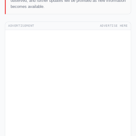
observed, and further updates will be provided as new information
becomes available.
ADVERTISEMENT
ADVERTISE HERE