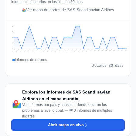
Informes de usuarios en los últimos 30 días
Ver mapa de cortes de SAS Scandinavian Airlines
2
2
1
1
0
Jul 18
Jul 21
Jul 24
Jul 11
Jul 27
Jul 14
Jul 17
Jul 30
Jul 20
Jul 23
Jul 26
Jul 13
Jul 16
Jul 29
Jul 19
Jul 22
Jul 25
Jul 12
Jul 15
Jul 28
Jul 31
Aug 4
Aug 7
Aug 3
Aug 6
Aug 9
Aug 2
Aug 5
Aug 8
Aug 1
Informes de errores
Últimos 30 días
Explora los informes de SAS Scandinavian
Airlines en el mapa mundial
Ver informes por país y consultar dónde ocurren los
problemas a nivel global. — 🌍 0 informes de múltiples
lugares
Abrir mapa en vivo