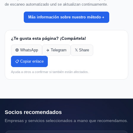
de escaneo automatizado und se aktualizan continuamente.
Más información sobre nuestro método
¿Te gusta esta página? ¡Compártela!
🟢 WhatsApp
✈️ Telegram
𝕏 Share
📋 Copiar enlace
Ayuda a otros a confirmar si también están afectados.
Socios recomendados
Empresas y servicios seleccionados a mano que recomendamos.