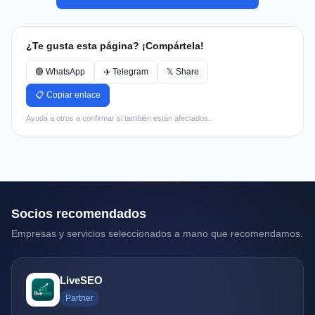
¿Te gusta esta página? ¡Compártela!
🟢 WhatsApp
✈️ Telegram
𝕏 Share
📋 Copiar enlace
Ayuda a otros a confirmar si también están afectados.
Socios recomendados
Empresas y servicios seleccionados a mano que recomendamos.
LiveSEO
Partner