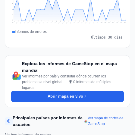
2
1
1
0
Jul 16
Jul 19
Jul 22
Jul 25
Jul 12
Jul 15
Jul 28
Jul 31
Jul 18
Jul 21
Jul 24
Jul 11
Jul 14
Jul 27
Jul 30
Jul 17
Jul 20
Jul 23
Jul 10
Jul 13
Jul 26
Jul 29
Aug 2
Aug 5
Aug 1
Aug 4
Jul 9
Aug 7
Aug 3
Aug 6
Informes de errores
Últimos 30 días
Explora los informes de GameStop en el mapa
mundial
Ver informes por país y consultar dónde ocurren los
problemas a nivel global. — 🌍 0 informes de múltiples
lugares
Abrir mapa en vivo
Principales países por informes de
Ver mapa de cortes de
GameStop
usuarios
No hay informes de cortes