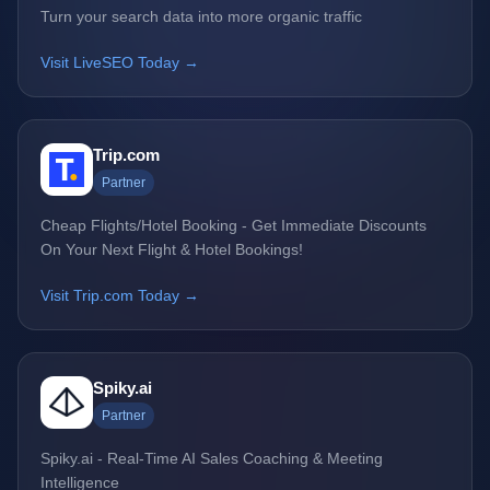
Turn your search data into more organic traffic
Visit LiveSEO Today →
Trip.com
Partner
Cheap Flights/Hotel Booking - Get Immediate Discounts
On Your Next Flight & Hotel Bookings!
Visit Trip.com Today →
Spiky.ai
Partner
Spiky.ai - Real-Time AI Sales Coaching & Meeting
Intelligence