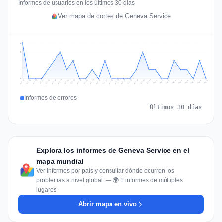
Informes de usuarios en los últimos 30 días
Ver mapa de cortes de Geneva Service
4
3
2
1
0
Jul 18
Jul 21
Jul 24
Jul 11
Jul 27
Jul 14
Jul 17
Jul 30
Jul 20
Jul 23
Jul 26
Jul 13
Jul 16
Jul 29
Jul 19
Jul 22
Jul 25
Jul 12
Jul 15
Jul 28
Jul 31
Aug 4
Aug 7
Aug 3
Aug 6
Aug 9
Aug 2
Aug 5
Aug 8
Aug 1
Informes de errores
Últimos 30 días
Explora los informes de Geneva Service en el
mapa mundial
Ver informes por país y consultar dónde ocurren los
problemas a nivel global. — 🌍 1 informes de múltiples
lugares
Abrir mapa en vivo