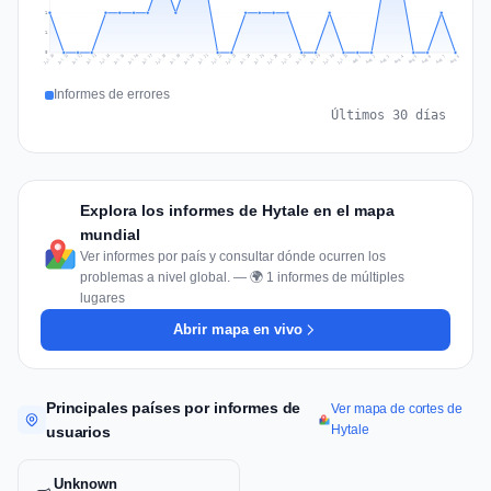
1
1
0
Jul 17
Jul 20
Jul 23
Jul 10
Jul 26
Jul 13
Jul 16
Jul 29
Jul 19
Jul 22
Jul 25
Jul 12
Jul 15
Jul 28
Jul 31
Jul 18
Jul 21
Jul 24
Jul 11
Jul 14
Jul 27
Jul 30
Aug 3
Aug 6
Aug 2
Aug 5
Aug 8
Aug 1
Aug 4
Aug 7
Informes de errores
Últimos 30 días
Explora los informes de Hytale en el mapa
mundial
Ver informes por país y consultar dónde ocurren los
problemas a nivel global. — 🌍 1 informes de múltiples
lugares
Abrir mapa en vivo
Principales países por informes de
Ver mapa de cortes de
Hytale
usuarios
Unknown