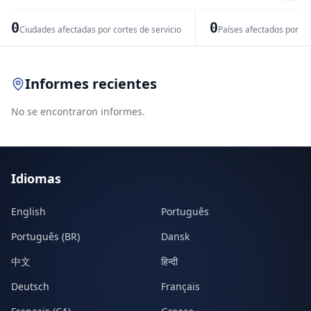
−
0
0
Ciudades afectadas por cortes de servicio
Países afectados por pr
Leaflet
|
© OpenStreetMap contributors
Informes recientes
No se encontraron informes.
Idiomas
English
Português
Português (BR)
Dansk
中文
हिन्दी
Deutsch
Français