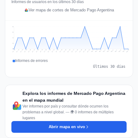
Informes de usuarios en los últimos 30 días
Ver mapa de cortes de Mercado Pago Argentina
2
2
1
1
0
Jul 19
Jul 22
Jul 25
Jul 12
Jul 28
Aug 10
Jul 15
Jul 18
Jul 31
Jul 21
Jul 24
Jul 27
Jul 14
Jul 17
Jul 30
Jul 20
Jul 23
Jul 26
Jul 13
Jul 16
Jul 29
Aug 5
Aug 8
Aug 1
Aug 4
Aug 7
Aug 3
Aug 6
Aug 9
Aug 2
Informes de errores
Últimos 30 días
Explora los informes de Mercado Pago Argentina
en el mapa mundial
Ver informes por país y consultar dónde ocurren los
problemas a nivel global. — 🌍 0 informes de múltiples
lugares
Abrir mapa en vivo