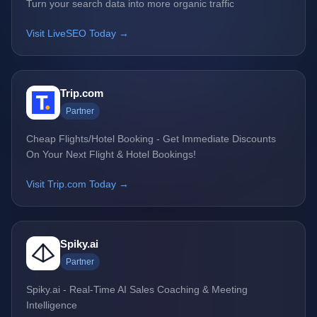
Turn your search data into more organic traffic
Visit LiveSEO Today →
Trip.com
Partner
Cheap Flights/Hotel Booking - Get Immediate Discounts
On Your Next Flight & Hotel Bookings!
Visit Trip.com Today →
Spiky.ai
Partner
Spiky.ai - Real-Time AI Sales Coaching & Meeting
Intelligence