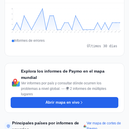
3
2
2
1
0
Jul 18
Jul 21
Jul 24
Jul 11
Jul 27
Jul 14
Jul 17
Jul 30
Jul 20
Jul 23
Jul 26
Jul 13
Jul 16
Jul 29
Jul 19
Jul 22
Jul 25
Jul 12
Jul 15
Jul 28
Jul 31
Aug 4
Aug 7
Aug 3
Aug 6
Aug 9
Aug 2
Aug 5
Aug 8
Aug 1
Informes de errores
Últimos 30 días
Explora los informes de Paymo en el mapa
mundial
Ver informes por país y consultar dónde ocurren los
problemas a nivel global. — 🌍 2 informes de múltiples
lugares
Abrir mapa en vivo
Principales países por informes de
Ver mapa de cortes de
Paymo