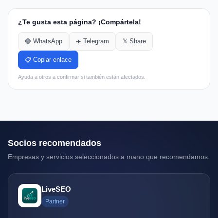
¿Te gusta esta página? ¡Compártela!
🟢 WhatsApp
✈️ Telegram
𝕏 Share
📋 Copiar enlace
Ayuda a otros a confirmar si también están afectados.
Socios recomendados
Empresas y servicios seleccionados a mano que recomendamos.
LiveSEO
Partner