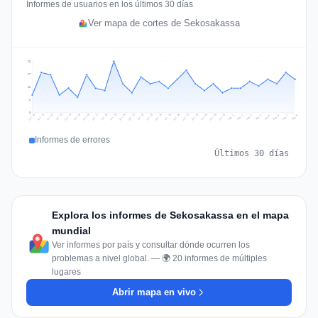
Informes de usuarios en los últimos 30 días
Ver mapa de cortes de Sekosakassa
23
17
12
6
0
Jul 17
Jul 20
Jul 23
Jul 10
Jul 26
Jul 13
Jul 16
Jul 29
Jul 19
Jul 22
Jul 25
Jul 12
Jul 15
Jul 28
Jul 31
Jul 18
Jul 21
Jul 24
Jul 11
Jul 14
Jul 27
Jul 30
Aug 3
Aug 6
Aug 2
Aug 5
Aug 8
Aug 1
Aug 4
Aug 7
Informes de errores
Últimos 30 días
Explora los informes de Sekosakassa en el mapa
mundial
Ver informes por país y consultar dónde ocurren los
problemas a nivel global. — 🌍 20 informes de múltiples
lugares
Abrir mapa en vivo