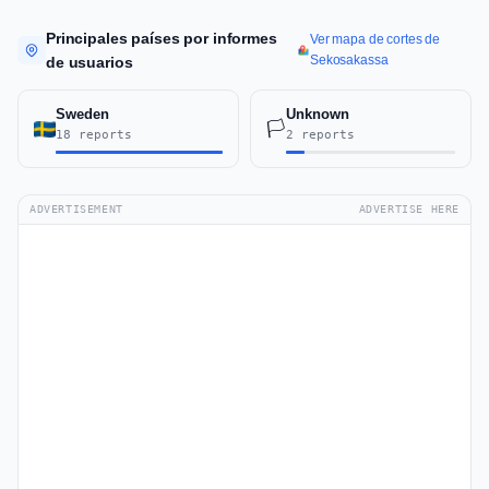
Principales países por informes
Ver mapa de cortes de
Sekosakassa
de usuarios
Sweden
Unknown
🏳️
18 reports
2 reports
ADVERTISEMENT
ADVERTISE HERE