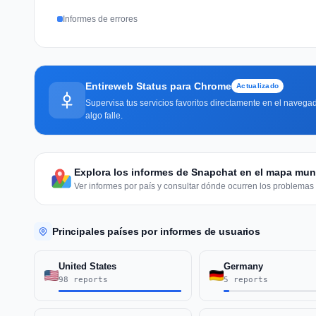
Informes de errores
Entireweb Status para Chrome
Actualizado
Supervisa tus servicios favoritos directamente en el navegad
algo falle.
Explora los informes de Snapchat en el mapa mun
Ver informes por país y consultar dónde ocurren los problemas 
Principales países por informes de usuarios
United States
Germany
98 reports
5 reports