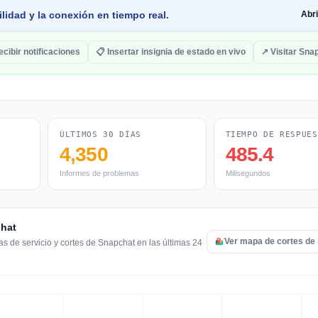
lidad y la conexión en tiempo real.
Abr
ecibir notificaciones
📋 Insertar insignia de estado en vivo
↗ Visitar Sna
ÚLTIMOS 30 DÍAS
TIEMPO DE RESPUES
4,350
485.4
Informes de problemas
Milisegundos
chat
Ver mapa de cortes de
s de servicio y cortes de Snapchat en las últimas 24