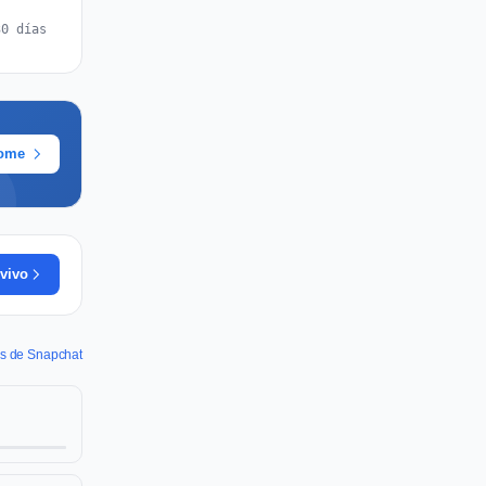
30 días
rome
vivo
es de Snapchat