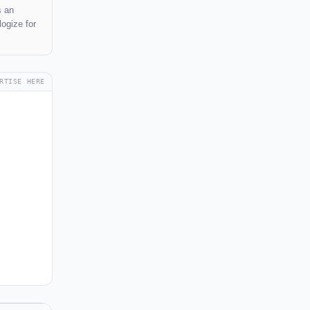
s an
logize for
RTISE HERE