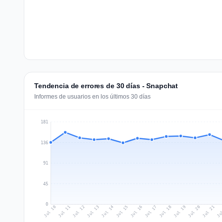
Tendencia de errores de 30 días - Snapchat
Informes de usuarios en los últimos 30 días
181
136
91
45
0
Jul 19
Ju
Jul 12
Jul 15
Jul 18
Jul 21
Jul 11
Jul 14
Jul 17
Jul 20
Jul 10
Jul 13
Jul 16