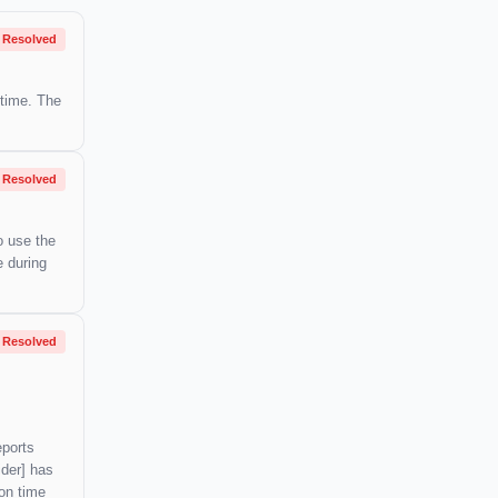
Resolved
 time. The
Resolved
o use the
e during
Resolved
eports
ider] has
ion time