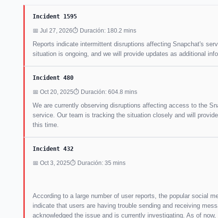
Incident 1595
📅 Jul 27, 2026
⏱ Duración: 180.2 mins
Reports indicate intermittent disruptions affecting Snapchat's ser
situation is ongoing, and we will provide updates as additional in
Incident 480
📅 Oct 20, 2025
⏱ Duración: 604.8 mins
We are currently observing disruptions affecting access to the S
service. Our team is tracking the situation closely and will prov
this time.
Incident 432
📅 Oct 3, 2025
⏱ Duración: 35 mins
According to a large number of user reports, the popular social me
indicate that users are having trouble sending and receiving mess
acknowledged the issue and is currently investigating. As of now, 