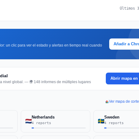
Últimos 
Añadir a Ch
or: un clic para ver el estado y alertas en tiempo real cuando
dial
Abrir mapa en 
a nivel global. — 🌍 148 informes de múltiples lugares
Ver mapa de cort
Netherlands
Sweden
4 reports
4 reports