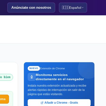
Anúnciate con nosotros
🇪🇸
Español
Extensión de Chrome
NUEVO
Monitorea servicios
do bien
directamente en el navegador
Instala nuestra extensión actualizada y recibe
alertas rápidas de interrupción sin salir de la
página que estás visitando.
lema
Añadir a Chrome - Gratis