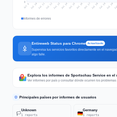
0
Jul 18
Ju
Jul 11
Jul 14
Jul 17
Jul 20
Jul 10
Jul 13
Jul 16
Jul 19
Jul 12
Jul 15
Jul 9
Informes de errores
Entireweb Status para Chrome
Actualizado
Supervisa tus servicios favoritos directamente en el navegad
algo falle.
Explora los informes de Sportschau Service en e
Ver informes por país y consultar dónde ocurren los problemas 
Principales países por informes de usuarios
Unknown
Germany
🏳️
1 reports
1 reports