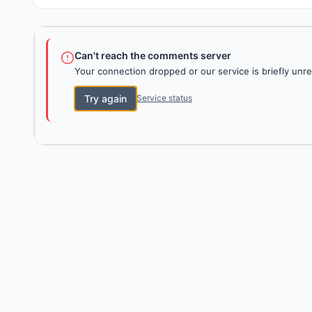
Can't reach the comments server
Your connection dropped or our service is briefly unre
Try again
Service status