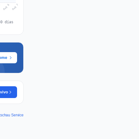
Aug 7
Aug 6
5
30 días
rome
vivo
tschau Service