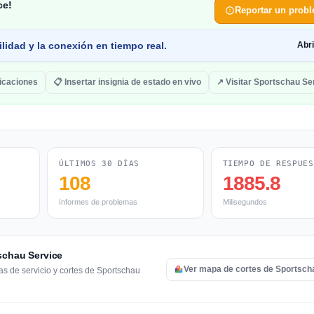
ce!
Reportar un prob
lidad y la conexión en tiempo real.
Abr
ficaciones
📋 Insertar insignia de estado en vivo
↗ Visitar Sportschau Se
ÚLTIMOS 30 DÍAS
TIEMPO DE RESPUES
108
1885.8
Informes de problemas
Milisegundos
tschau Service
Ver mapa de cortes de Sportsch
as de servicio y cortes de Sportschau