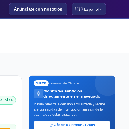
Anúnciate con nosotros
🇪🇸
Español
Extensión de Chrome
NUEVO
Monitorea servicios
directamente en el navegador
do bien
Instala nuestra extensión actualizada y recibe
alertas rápidas de interrupción sin salir de la
página que estás visitando.
Añadir a Chrome - Gratis