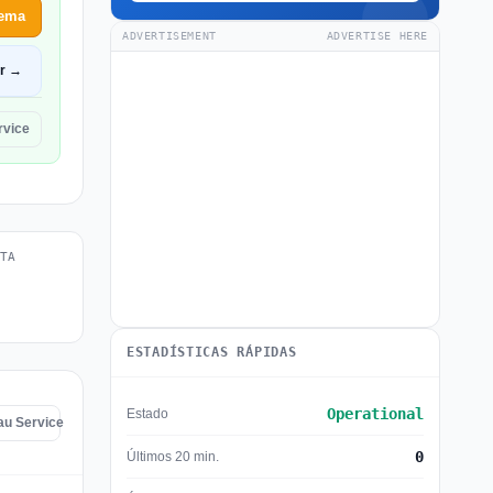
lema
ADVERTISEMENT
ADVERTISE HERE
ir →
rvice
TA
ESTADÍSTICAS RÁPIDAS
Operational
Estado
au Service
0
Últimos 20 min.