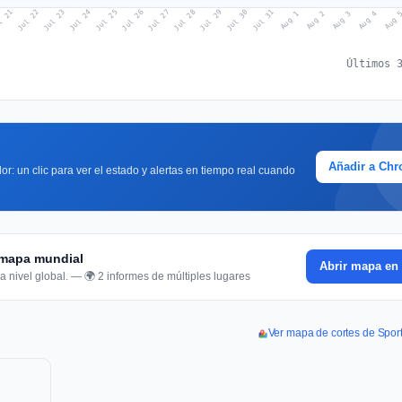
l 21
Jul 24
Jul 27
Jul 30
Jul 23
Jul 26
Jul 29
Jul 22
Jul 25
Jul 28
Jul 31
Aug 3
Aug 2
Aug 
Aug 1
Aug 4
Últimos 
Añadir a Ch
or: un clic para ver el estado y alertas en tiempo real cuando
l mapa mundial
Abrir mapa en 
a nivel global. — 🌍 2 informes de múltiples lugares
Ver mapa de cortes de Spor