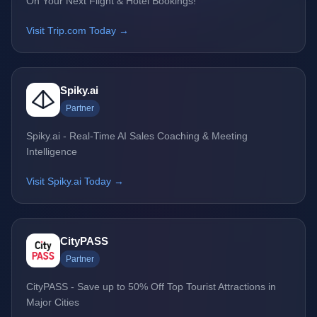
On Your Next Flight & Hotel Bookings!
Visit Trip.com Today →
Spiky.ai
Partner
Spiky.ai - Real-Time AI Sales Coaching & Meeting
Intelligence
Visit Spiky.ai Today →
CityPASS
Partner
CityPASS - Save up to 50% Off Top Tourist Attractions in
Major Cities