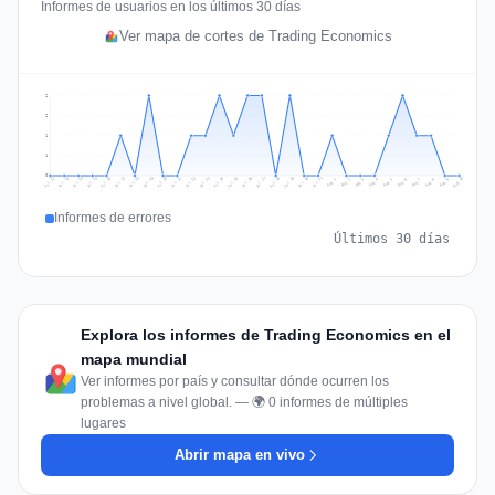
Informes de usuarios en los últimos 30 días
Ver mapa de cortes de Trading Economics
2
2
1
1
0
Jul 19
Jul 22
Jul 25
Jul 12
Jul 28
Aug 10
Jul 15
Jul 18
Jul 31
Jul 21
Jul 24
Jul 27
Jul 14
Jul 17
Jul 30
Jul 20
Jul 23
Jul 26
Jul 13
Jul 16
Jul 29
Aug 5
Aug 8
Aug 1
Aug 4
Aug 7
Aug 3
Aug 6
Aug 9
Aug 2
Informes de errores
Últimos 30 días
Explora los informes de Trading Economics en el
mapa mundial
Ver informes por país y consultar dónde ocurren los
problemas a nivel global. — 🌍 0 informes de múltiples
lugares
Abrir mapa en vivo