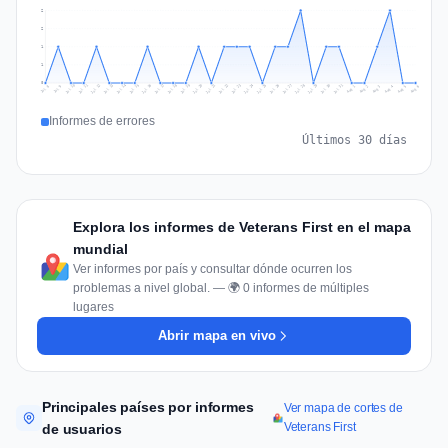
2
2
1
1
0
Jul 15
Jul 18
Jul 31
Jul 21
Jul 24
Jul 11
Jul 14
Jul 27
Jul 30
Jul 17
Jul 20
Jul 23
Jul 10
Jul 13
Jul 26
Jul 29
Jul 16
Jul 19
Jul 22
Jul 12
Jul 25
Jul 28
Aug 1
Aug 4
Jul 9
Aug 3
Jul 8
Aug 6
Aug 2
Aug 5
Informes de errores
Últimos 30 días
Explora los informes de Veterans First en el mapa
mundial
Ver informes por país y consultar dónde ocurren los
problemas a nivel global. — 🌍 0 informes de múltiples
lugares
Abrir mapa en vivo
Principales países por informes
Ver mapa de cortes de
Veterans First
de usuarios