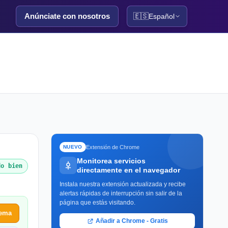
Anúnciate con nosotros
🇪🇸
Español
Extensión de Chrome
NUEVO
Monitorea servicios
do bien
directamente en el navegador
Instala nuestra extensión actualizada y recibe
alertas rápidas de interrupción sin salir de la
página que estás visitando.
lema
Añadir a Chrome - Gratis