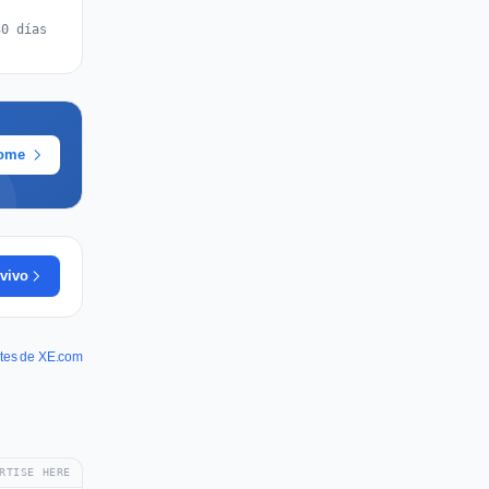
30 días
rome
vivo
rtes de XE.com
RTISE HERE