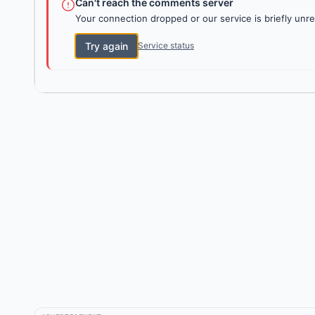
Can't reach the comments server
Your connection dropped or our service is briefly unre
Try again
Service status