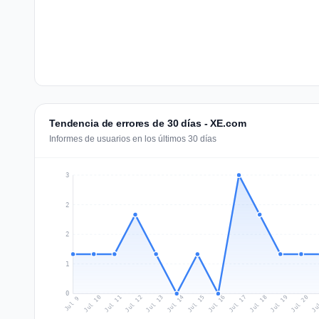
Tendencia de errores de 30 días - XE.com
Informes de usuarios en los últimos 30 días
3
2
2
1
0
Jul 18
Ju
Jul 11
Jul 14
Jul 17
Jul 20
Jul 10
Jul 13
Jul 16
Jul 19
Jul 12
Jul 15
Jul 9