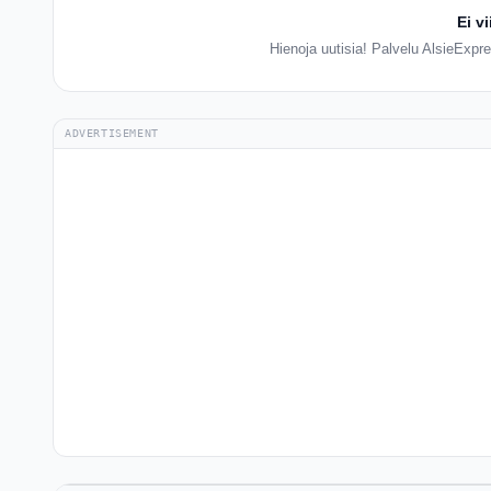
Ei v
Hienoja uutisia! Palvelu AlsieExpre
ADVERTISEMENT