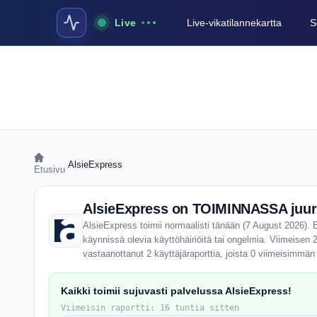
Live
Live-vikatilannekartta
S
›
AlsieExpress
Etusivu
AlsieExpress on TOIMINNASSA juuri
AlsieExpress toimii normaalisti tänään (7 August 2026). E
käynnissä olevia käyttöhäiriöitä tai ongelmia. Viimeisen
vastaanottanut 2 käyttäjäraporttia, joista 0 viimeisimmän
Kaikki toimii sujuvasti palvelussa AlsieExpress!
Viimeisin raportti: 16 tuntia sitten