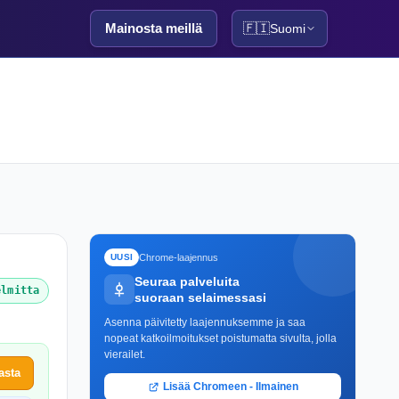
Mainosta meillä
🇫🇮
Suomi
Chrome-laajennus
UUSI
Seuraa palveluita
elmitta
suoraan selaimessasi
Asenna päivitetty laajennuksemme ja saa
nopeat katkoilmoitukset poistumatta sivulta, jolla
vierailet.
asta
Lisää Chromeen - Ilmainen