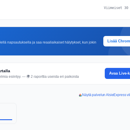
Viimeiset 30
Lisää Chro
lä napsautuksella ja saa reaaliaikaiset hälytykset, kun jokin
rtalla
Avaa Live-k
mia esiintyy. — 🌍 2 raporttia useista eri paikoista
Näytä palvelun AlsieExpress vi