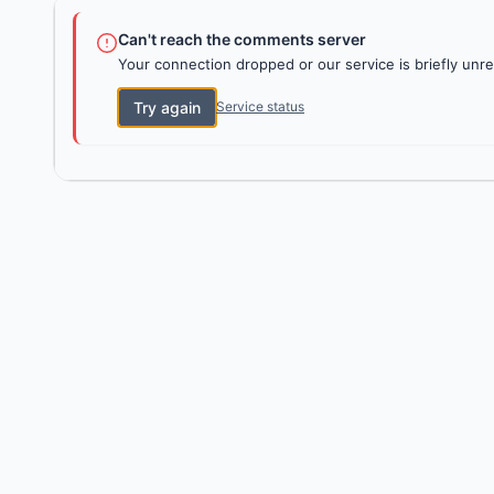
Can't reach the comments server
Your connection dropped or our service is briefly unre
Try again
Service status