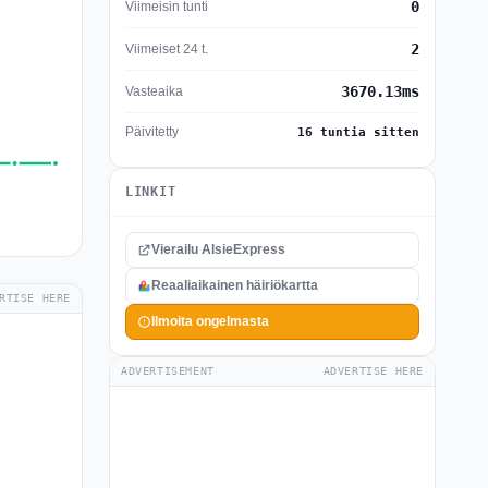
0
Viimeisin tunti
2
Viimeiset 24 t.
3670.13ms
Vasteaika
Päivitetty
16 tuntia sitten
LINKIT
Vierailu AlsieExpress
Reaaliaikainen häiriökartta
RTISE HERE
Ilmoita ongelmasta
ADVERTISEMENT
ADVERTISE HERE