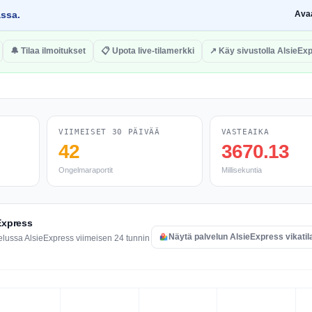
assa.
Ava
🔔 Tilaa ilmoitukset
📋 Upota live-tilamerkki
↗ Käy sivustolla AlsieEx
VIIMEISET 30 PÄIVÄÄ
VASTEAIKA
42
3670.13
Ongelmaraportit
Millisekuntia
eExpress
Näytä palvelun AlsieExpress vikatil
elussa AlsieExpress viimeisen 24 tunnin