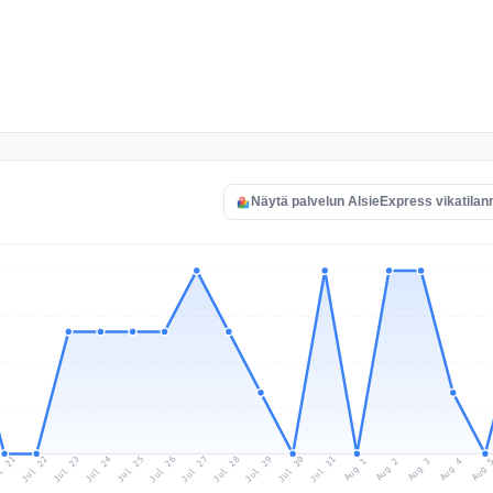
Näytä palvelun AlsieExpress vikatilan
l 21
Jul 24
Jul 27
Jul 30
Jul 23
Jul 26
Jul 29
Jul 22
Jul 25
Jul 28
Jul 31
Aug 3
Aug 2
Aug 
Aug 1
Aug 4