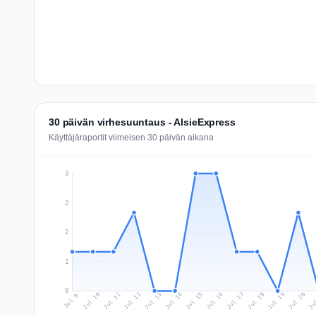
30 päivän virhesuuntaus - AlsieExpress
Käyttäjäraportit viimeisen 30 päivän aikana
3
2
2
1
0
Jul 18
Ju
Jul 11
Jul 14
Jul 17
Jul 20
Jul 10
Jul 13
Jul 16
Jul 19
Jul 12
Jul 15
Jul 9