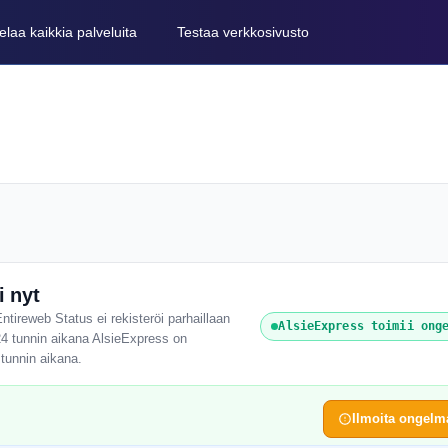
elaa kaikkia palveluita
Testaa verkkosivusto
 nyt
ntireweb Status ei rekisteröi parhaillaan
AlsieExpress toimii ong
 24 tunnin aikana AlsieExpress on
 tunnin aikana.
Ilmoita ongelm