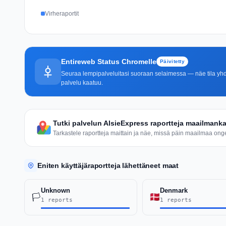
Virheraportit
Entireweb Status Chromelle
Päivitetty
Seuraa lempipalveluitasi suoraan selaimessa — näe tila yhdel
palvelu kaatuu.
Tutki palvelun AlsieExpress raportteja maailmanka
Tarkastele raportteja maittain ja näe, missä päin maailmaa ongel
Eniten käyttäjäraportteja lähettäneet maat
Unknown
Denmark
🏳️
1 reports
1 reports