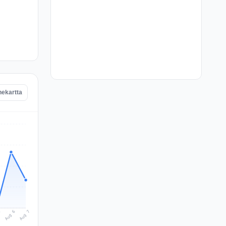
nekartta
Aug 7
Aug 6
5