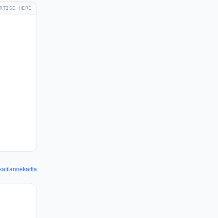
RTISE HERE
katilannekartta