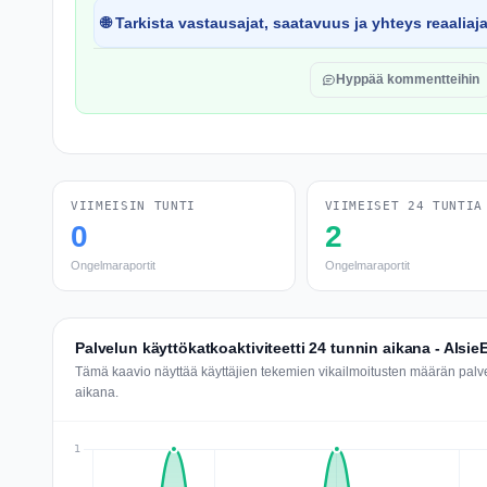
🌐 Tarkista vastausajat, saatavuus ja yhteys reaaliaj
Hyppää kommentteihin
VIIMEISIN TUNTI
VIIMEISET 24 TUNTIA
0
2
Ongelmaraportit
Ongelmaraportit
Palvelun käyttökatkoaktiviteetti 24 tunnin aikana - Alsi
Tämä kaavio näyttää käyttäjien tekemien vikailmoitusten määrän palv
aikana.