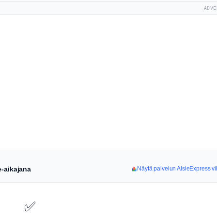
ADVE
e-aikajana
Näytä palvelun AlsieExpress vi
✅