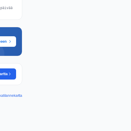
 päivää
meen
artta
katilannekartta