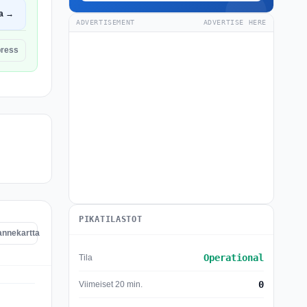
a →
ADVERTISEMENT
ADVERTISE HERE
press
PIKATILASTOT
annekartta
Operational
Tila
0
Viimeiset 20 min.