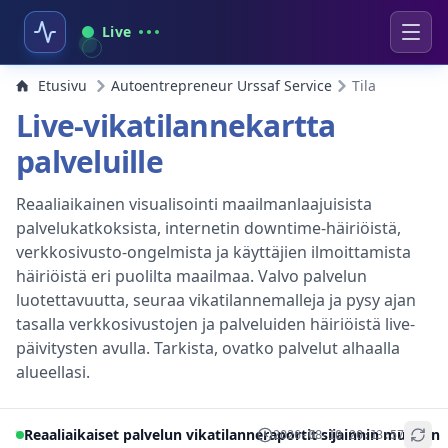
Live
Etusivu
Autoentrepreneur Urssaf Service
Tila
Live-vikatilannekartta
palveluille
Reaaliaikainen visualisointi maailmanlaajuisista
palvelukatkoksista, internetin downtime-häiriöistä,
verkkosivusto-ongelmista ja käyttäjien ilmoittamista
häiriöistä eri puolilta maailmaa. Valvo palvelun
luotettavuutta, seuraa vikatilannemalleja ja pysy ajan
tasalla verkkosivustojen ja palveluiden häiriöistä live-
päivitysten avulla. Tarkista, ovatko palvelut alhaalla
alueellasi.
Reaaliaikaiset palvelun vikatilanneraportit sijainnin mukaan
2026-08-10 20:13:57
+