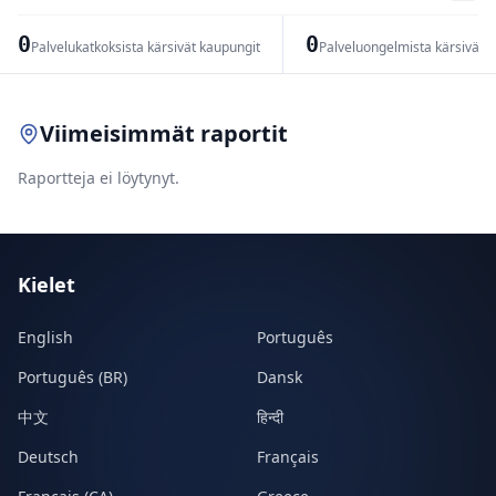
−
0
0
Palvelukatkoksista kärsivät kaupungit
Palveluongelmista kärsivät 
Leaflet
|
© OpenStreetMap contributors
Viimeisimmät raportit
Raportteja ei löytynyt.
Kielet
English
Português
Português (BR)
Dansk
中文
हिन्दी
Deutsch
Français