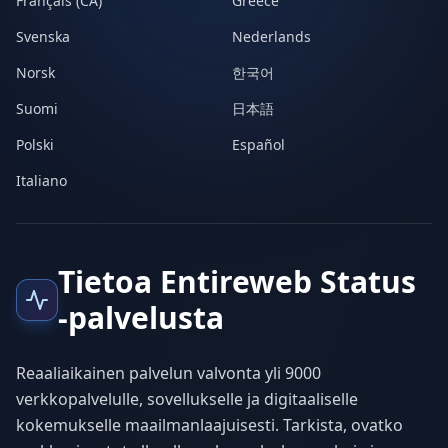
Français (CA)
Greece
Svenska
Nederlands
Norsk
한국어
Suomi
日本語
Polski
Español
Italiano
Tietoa Entireweb Status
-palvelusta
Reaaliaikainen palvelun valvonta yli 9000
verkkopalvelulle, sovellukselle ja digitaaliselle
kokemukselle maailmanlaajuisesti. Tarkista, ovatko