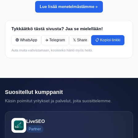
Lue lisää menetelmästämme
Tykkäätkö tästä sivusta? Jaa se mielellään!
🟢 WhatsApp
✈️ Telegram
𝕏 Share
📋 Kopioi linkki
Auta muita vahvistamaan, koskeeko häiriö myös heitä.
Suositellut kumppanit
Käsin poimitut yritykset ja palvelut, joita suosittelemme.
LiveSEO
Partner