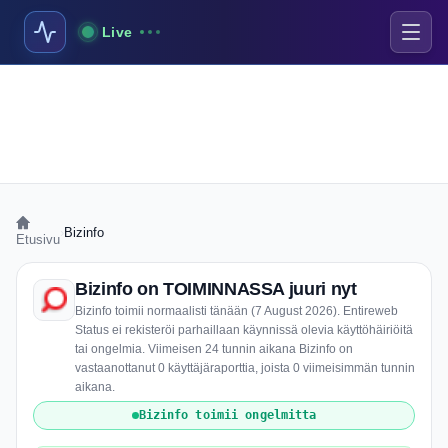
Live
›
Bizinfo
Etusivu
Bizinfo on TOIMINNASSA juuri nyt
Bizinfo toimii normaalisti tänään (7 August 2026). Entireweb
Status ei rekisteröi parhaillaan käynnissä olevia käyttöhäiriöitä
tai ongelmia. Viimeisen 24 tunnin aikana Bizinfo on
vastaanottanut 0 käyttäjäraporttia, joista 0 viimeisimmän tunnin
aikana.
Bizinfo toimii ongelmitta