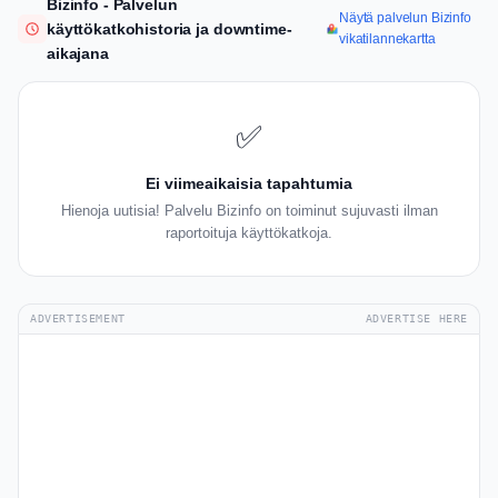
Bizinfo - Palvelun
Näytä palvelun Bizinfo
käyttökatkohistoria ja downtime-
vikatilannekartta
aikajana
✅
Ei viimeaikaisia tapahtumia
Hienoja uutisia! Palvelu Bizinfo on toiminut sujuvasti ilman
raportoituja käyttökatkoja.
ADVERTISEMENT
ADVERTISE HERE