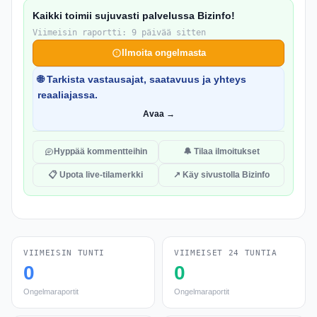
Kaikki toimii sujuvasti palvelussa Bizinfo!
Viimeisin raportti: 9 päivää sitten
Ilmoita ongelmasta
🌐 Tarkista vastausajat, saatavuus ja yhteys
reaaliajassa.
Avaa →
Hyppää kommentteihin
🔔 Tilaa ilmoitukset
📋 Upota live-tilamerkki
↗ Käy sivustolla Bizinfo
VIIMEISIN TUNTI
VIIMEISET 24 TUNTIA
0
0
Ongelmaraportit
Ongelmaraportit