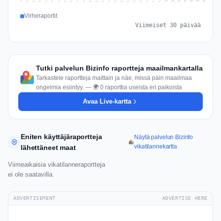
Jul 16
Jul 19
Jul 22
Jul 25
Jul 12
Jul 15
Jul 28
Jul 31
Jul 18
Jul 21
Jul 24
Jul 11
Jul 14
Jul 27
Jul 30
Jul 17
Jul 20
Jul 23
Jul 10
Jul 13
Jul 26
Jul 29
Aug 2
Aug 5
Aug 1
Aug 4
Jul 9
Aug 7
Aug 3
Aug 6
Virheraportit
Viimeiset 30 päivää
Tutki palvelun Bizinfo raportteja maailmankartalla
Tarkastele raportteja maittain ja näe, missä päin maailmaa
ongelmia esiintyy. — 🌍 0 raporttia useista eri paikoista
Avaa Live-kartta
Eniten käyttäjäraportteja
Näytä palvelun Bizinfo
vikatilannekartta
lähettäneet maat
Viimeaikaisia vikatilanneraportteja
ei ole saatavilla.
ADVERTISEMENT
ADVERTISE HERE