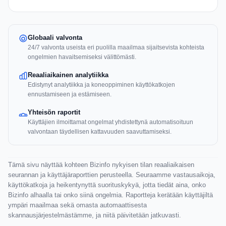
Globaali valvonta
24/7 valvonta useista eri puolilla maailmaa sijaitsevista kohteista
ongelmien havaitsemiseksi välittömästi.
Reaaliaikainen analytiikka
Edistynyt analytiikka ja koneoppiminen käyttökatkojen
ennustamiseen ja estämiseen.
Yhteisön raportit
Käyttäjien ilmoittamat ongelmat yhdistettynä automatisoituun
valvontaan täydellisen kattavuuden saavuttamiseksi.
Tämä sivu näyttää kohteen Bizinfo nykyisen tilan reaaliaikaisen
seurannan ja käyttäjäraporttien perusteella. Seuraamme vastausaikoja,
käyttökatkoja ja heikentynyttä suorituskykyä, jotta tiedät aina, onko
Bizinfo alhaalla tai onko siinä ongelmia. Raportteja kerätään käyttäjiltä
ympäri maailmaa sekä omasta automaattisesta
skannausjärjestelmästämme, ja niitä päivitetään jatkuvasti.