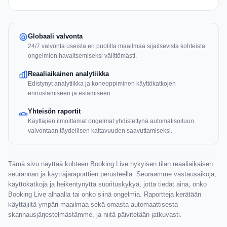
Globaali valvonta
24/7 valvonta useista eri puolilla maailmaa sijaitsevista kohteista
ongelmien havaitsemiseksi välittömästi.
Reaaliaikainen analytiikka
Edistynyt analytiikka ja koneoppiminen käyttökatkojen
ennustamiseen ja estämiseen.
Yhteisön raportit
Käyttäjien ilmoittamat ongelmat yhdistettynä automatisoituun
valvontaan täydellisen kattavuuden saavuttamiseksi.
Tämä sivu näyttää kohteen Booking Live nykyisen tilan reaaliaikaisen
seurannan ja käyttäjäraporttien perusteella. Seuraamme vastausaikoja,
käyttökatkoja ja heikentynyttä suorituskykyä, jotta tiedät aina, onko
Booking Live alhaalla tai onko siinä ongelmia. Raportteja kerätään
käyttäjiltä ympäri maailmaa sekä omasta automaattisesta
skannausjärjestelmästämme, ja niitä päivitetään jatkuvasti.