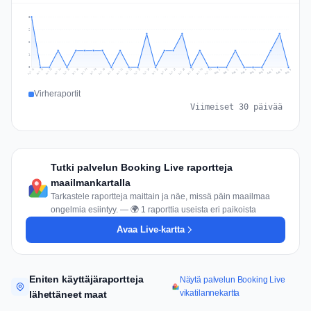
3
2
2
1
0
Jul 18
Jul 21
Jul 24
Jul 11
Jul 27
Jul 14
Jul 17
Jul 30
Jul 20
Jul 23
Jul 26
Jul 13
Jul 16
Jul 29
Jul 19
Jul 22
Jul 25
Jul 12
Jul 15
Jul 28
Jul 31
Aug 4
Aug 7
Aug 3
Aug 6
Aug 9
Aug 2
Aug 5
Aug 8
Aug 1
Virheraportit
Viimeiset 30 päivää
Tutki palvelun Booking Live raportteja
maailmankartalla
Tarkastele raportteja maittain ja näe, missä päin maailmaa
ongelmia esiintyy. — 🌍 1 raporttia useista eri paikoista
Avaa Live-kartta
Eniten käyttäjäraportteja
Näytä palvelun Booking Live
vikatilannekartta
lähettäneet maat