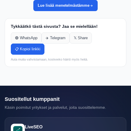
Lue lisää menetelmästämme
Tykkäätkö tästä sivusta? Jaa se mielellään!
🟢 WhatsApp
✈️ Telegram
𝕏 Share
📋 Kopioi linkki
Auta muita vahvistamaan, koskeeko häiriö myös heitä.
Suositellut kumppanit
Käsin poimitut yritykset ja palvelut, joita suosittelemme.
LiveSEO