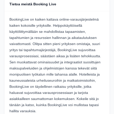
Tietoa meistä Booking Live
BookingLive on kaiken kattava online-varausjärjestelmä
kaiken kokoisille yrityksille. Helppokäyttöisellä
käyttöliittymällään se mahdollistaa tapaamisten,
tapahtumien ja resurssien hallinnan ja aikataulutuksen
vaivattomasti. Olitpa sitten pieni yrityksen omistaja, suuri
yritys tai tapahtumajärjestäjä, BookingLive sujuvoittaa
varausprosessiasi, säästäen aikaa ja lisäten tehokkuutta.
Sen muokattavat ominaisuudet ja integraatiot suosittujen
maksupalveluiden ja ohjelmistojen kanssa tekevät siitä
monipuolisen työkalun mille tahansa alalle. Hotelleista ja
kauneussaleista urheiluseuroihin ja matkatoimistoihin,
BookingLive on täydellinen ratkaisu yrityksille, jotka
haluavat sujuvoittaa varausprosessiaan ja tarjota
asiakkailleen saumattoman kokemuksen. Kokeile sitä jo
tänään ja katso, kuinka BookingLive voi mullistaa tapasi
hallita varauksia.