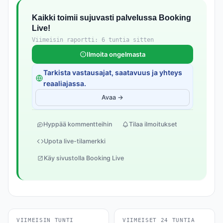
Kaikki toimii sujuvasti palvelussa Booking
Live!
Viimeisin raportti: 6 tuntia sitten
Ilmoita ongelmasta
Tarkista vastausajat, saatavuus ja yhteys
reaaliajassa.
Avaa →
Hyppää kommentteihin
Tilaa ilmoitukset
Upota live-tilamerkki
Käy sivustolla Booking Live
VIIMEISIN TUNTI
VIIMEISET 24 TUNTIA