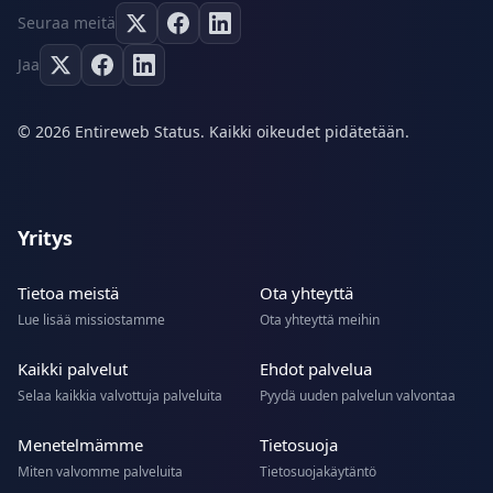
Seuraa meitä
Jaa
© 2026 Entireweb Status. Kaikki oikeudet pidätetään.
Yritys
Tietoa meistä
Ota yhteyttä
Lue lisää missiostamme
Ota yhteyttä meihin
Kaikki palvelut
Ehdot palvelua
Selaa kaikkia valvottuja palveluita
Pyydä uuden palvelun valvontaa
Menetelmämme
Tietosuoja
Miten valvomme palveluita
Tietosuojakäytäntö