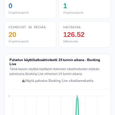
0
1
Ongelmaraportit
Ongelmaraportit
VIIMEISET 30 PÄIVÄÄ
VASTEAIKA
20
126.52
Ongelmaraportit
Millisekuntia
Palvelun käyttökatkoaktiviteetti 24 tunnin aikana - Booking
Live
Tämä kaavio näyttää käyttäjien tekemien vikailmoitusten määrän
palvelussa Booking Live viimeisen 24 tunnin aikana.
Näytä palvelun Booking Live vikatilannekartta