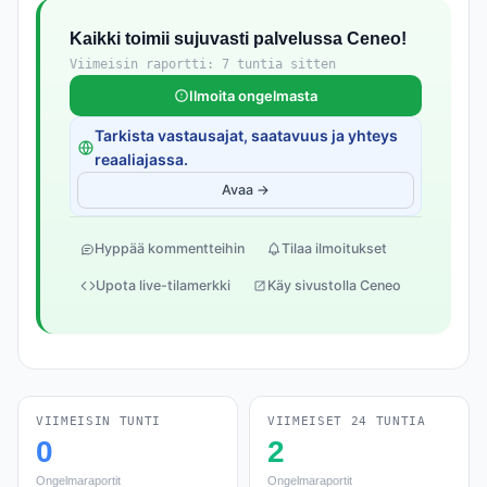
Kaikki toimii sujuvasti palvelussa Ceneo!
Viimeisin raportti: 7 tuntia sitten
Ilmoita ongelmasta
Tarkista vastausajat, saatavuus ja yhteys
reaaliajassa.
Avaa →
Hyppää kommentteihin
Tilaa ilmoitukset
Upota live-tilamerkki
Käy sivustolla Ceneo
VIIMEISIN TUNTI
VIIMEISET 24 TUNTIA
0
2
Ongelmaraportit
Ongelmaraportit