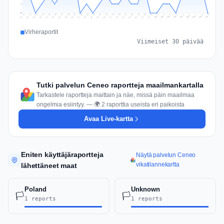
1
0
Jul 18
Jul 21
Jul 24
Jul 11
Jul 27
Jul 14
Jul 17
Jul 30
Jul 20
Jul 23
Jul 26
Jul 13
Jul 16
Jul 29
Jul 19
Jul 22
Jul 25
Jul 12
Jul 15
Jul 28
Jul 31
Aug 4
Aug 7
Aug 3
Aug 6
Aug 9
Aug 2
Aug 5
Aug 8
Aug 1
Virheraportit
Viimeiset 30 päivää
Tutki palvelun Ceneo raportteja maailmankartalla
Tarkastele raportteja maittain ja näe, missä päin maailmaa
ongelmia esiintyy. — 🌍 2 raporttia useista eri paikoista
Avaa Live-kartta
Eniten käyttäjäraportteja
Näytä palvelun Ceneo
vikatilannekartta
lähettäneet maat
Poland
Unknown
🏳️
🏳️
1 reports
1 reports