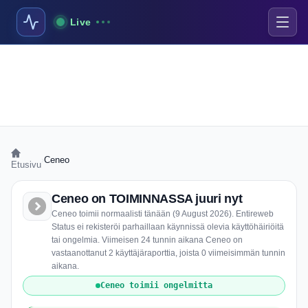
Live
›
Ceneo
Etusivu
Ceneo on TOIMINNASSA juuri nyt
Ceneo toimii normaalisti tänään (9 August 2026). Entireweb
Status ei rekisteröi parhaillaan käynnissä olevia käyttöhäiriöitä
tai ongelmia. Viimeisen 24 tunnin aikana Ceneo on
vastaanottanut 2 käyttäjäraporttia, joista 0 viimeisimmän tunnin
aikana.
Ceneo toimii ongelmitta