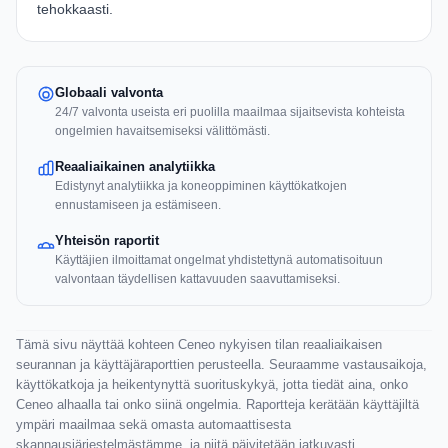
tehokkaasti.
Globaali valvonta
24/7 valvonta useista eri puolilla maailmaa sijaitsevista kohteista
ongelmien havaitsemiseksi välittömästi.
Reaaliaikainen analytiikka
Edistynyt analytiikka ja koneoppiminen käyttökatkojen
ennustamiseen ja estämiseen.
Yhteisön raportit
Käyttäjien ilmoittamat ongelmat yhdistettynä automatisoituun
valvontaan täydellisen kattavuuden saavuttamiseksi.
Tämä sivu näyttää kohteen Ceneo nykyisen tilan reaaliaikaisen
seurannan ja käyttäjäraporttien perusteella. Seuraamme vastausaikoja,
käyttökatkoja ja heikentynyttä suorituskykyä, jotta tiedät aina, onko
Ceneo alhaalla tai onko siinä ongelmia. Raportteja kerätään käyttäjiltä
ympäri maailmaa sekä omasta automaattisesta
skannausjärjestelmästämme, ja niitä päivitetään jatkuvasti.