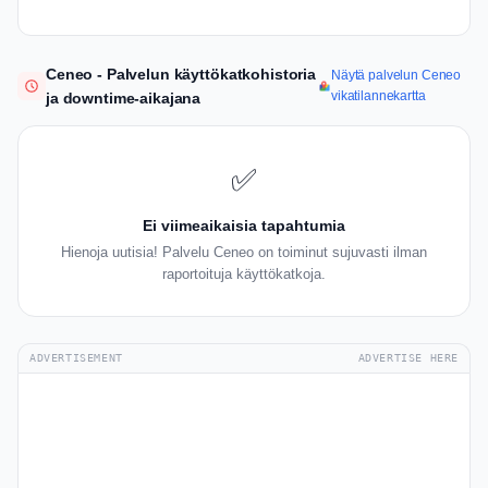
Ceneo - Palvelun käyttökatkohistoria
Näytä palvelun Ceneo
vikatilannekartta
ja downtime-aikajana
✅
Ei viimeaikaisia tapahtumia
Hienoja uutisia! Palvelu Ceneo on toiminut sujuvasti ilman
raportoituja käyttökatkoja.
ADVERTISEMENT
ADVERTISE HERE