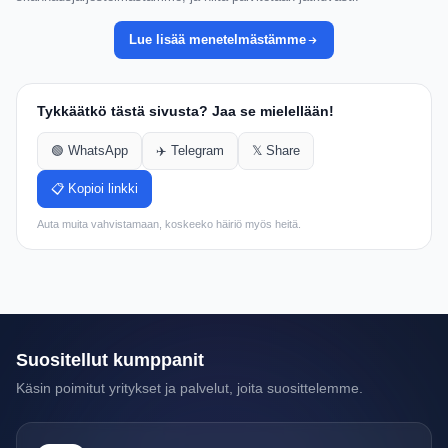
Lue lisää menetelmästämme
Tykkäätkö tästä sivusta? Jaa se mielellään!
🟢 WhatsApp
✈️ Telegram
𝕏 Share
📋 Kopioi linkki
Auta muita vahvistamaan, koskeeko häiriö myös heitä.
Suositellut kumppanit
Käsin poimitut yritykset ja palvelut, joita suosittelemme.