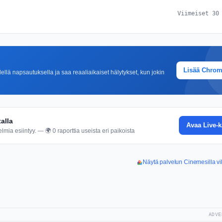
Viimeiset 30
Lisää Chro
lä napsautuksella ja saa reaaliaikaiset hälytykset, kun jokin
alla
Avaa Live-k
mia esiintyy. — 🌍 0 raporttia useista eri paikoista
Näytä palvelun Cinemesilla vi
ADVE