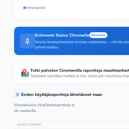
Virheraportit
Entireweb Status Chromelle
Päivitetty
Seuraa lempipalveluitasi suoraan selaimessa — näe tila yhdel
palvelu kaatuu.
Tutki palvelun Cinemesilla raportteja maailmankart
Tarkastele raportteja maittain ja näe, missä päin maailmaa ongel
Eniten käyttäjäraportteja lähettäneet maat
Viimeaikaisia vikatilanneraportteja ei
ole saatavilla.
ADVERTISEMENT