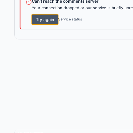
Can't reach the comments server
Your connection dropped or our service is briefly unre
Try again
Service status