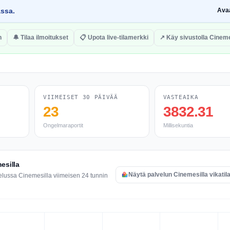
assa.
Ava
n
🔔 Tilaa ilmoitukset
📋 Upota live-tilamerkki
↗ Käy sivustolla Cineme
VIIMEISET 30 PÄIVÄÄ
VASTEAIKA
23
3832.31
Ongelmaraportit
Millisekuntia
esilla
Näytä palvelun Cinemesilla vikatil
elussa Cinemesilla viimeisen 24 tunnin