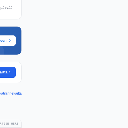
 päivää
meen
artta
katilannekartta
RTISE HERE