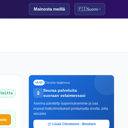
Mainosta meillä
🇫🇮
Suomi
Chrome-laajennus
UUSI
Seuraa palveluita
elmitta
suoraan selaimessasi
Asenna päivitetty laajennuksemme ja saa
nopeat katkoilmoitukset poistumatta sivulta, jolla
vierailet.
asta
Lisää Chromeen - Ilmainen