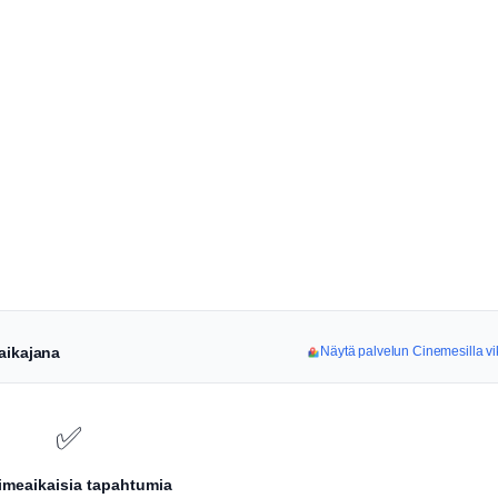
aikajana
Näytä palvelun Cinemesilla vi
✅
iimeaikaisia tapahtumia