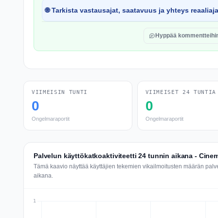
🌐 Tarkista vastausajat, saatavuus ja yhteys reaaliaj
Hyppää kommentteihi
VIIMEISIN TUNTI
VIIMEISET 24 TUNTIA
0
0
Ongelmaraportit
Ongelmaraportit
Palvelun käyttökatkoaktiviteetti 24 tunnin aikana - Cinem
Tämä kaavio näyttää käyttäjien tekemien vikailmoitusten määrän palv
aikana.