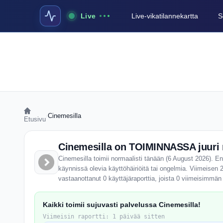
Live
Live-vikatilannekartta
S
›
Cinemesilla
Etusivu
Cinemesilla on TOIMINNASSA juuri 
Cinemesilla toimii normaalisti tänään (6 August 2026). Ent
käynnissä olevia käyttöhäiriöitä tai ongelmia. Viimeisen 
vastaanottanut 0 käyttäjäraporttia, joista 0 viimeisimmän
Kaikki toimii sujuvasti palvelussa Cinemesilla!
Viimeisin raportti: 1 päivää sitten