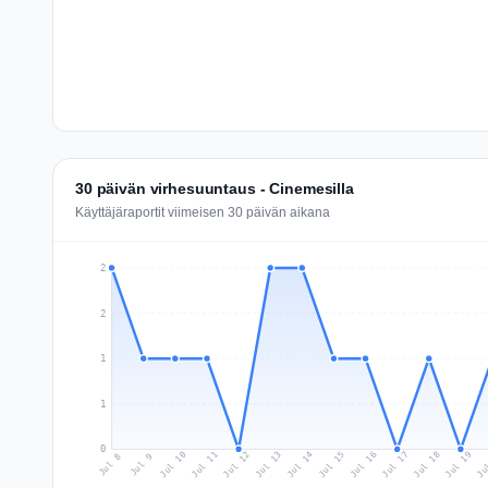
30 päivän virhesuuntaus - Cinemesilla
Käyttäjäraportit viimeisen 30 päivän aikana
2
2
1
1
0
Jul 17
Ju
Jul 10
Jul 13
Jul 16
Jul 19
Jul 12
Jul 15
Jul 18
Jul 11
Jul 14
Jul 8
Jul 9