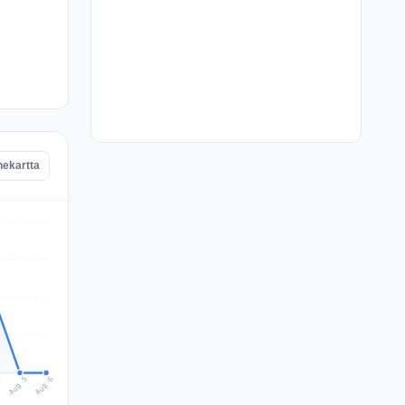
nekartta
Aug 6
Aug 5
4