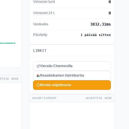
0
Viimeisin tunti
0
Viimeiset 24 t.
3832.31ms
Vasteaika
Päivitetty
1 päivää sitten
LINKIT
Vierailu Cinemesilla
Reaaliaikainen häiriökartta
RTISE HERE
Ilmoita ongelmasta
ADVERTISEMENT
ADVERTISE HERE