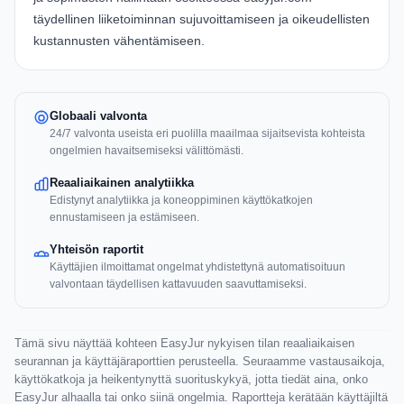
täydellinen liiketoiminnan sujuvoittamiseen ja oikeudellisten
kustannusten vähentämiseen.
Globaali valvonta
24/7 valvonta useista eri puolilla maailmaa sijaitsevista kohteista
ongelmien havaitsemiseksi välittömästi.
Reaaliaikainen analytiikka
Edistynyt analytiikka ja koneoppiminen käyttökatkojen
ennustamiseen ja estämiseen.
Yhteisön raportit
Käyttäjien ilmoittamat ongelmat yhdistettynä automatisoituun
valvontaan täydellisen kattavuuden saavuttamiseksi.
Tämä sivu näyttää kohteen EasyJur nykyisen tilan reaaliaikaisen
seurannan ja käyttäjäraporttien perusteella. Seuraamme vastausaikoja,
käyttökatkoja ja heikentynyttä suorituskykyä, jotta tiedät aina, onko
EasyJur alhaalla tai onko siinä ongelmia. Raportteja kerätään käyttäjiltä