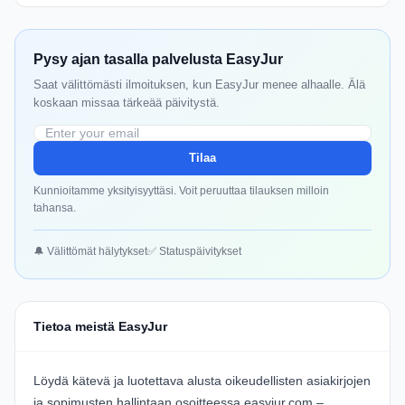
Pysy ajan tasalla palvelusta EasyJur
Saat välittömästi ilmoituksen, kun EasyJur menee alhaalle. Älä
koskaan missaa tärkeää päivitystä.
Tilaa
Kunnioitamme yksityisyyttäsi. Voit peruuttaa tilauksen milloin
tahansa.
🔔 Välittömät hälytykset
✅ Statuspäivitykset
Tietoa meistä EasyJur
Löydä kätevä ja luotettava alusta oikeudellisten asiakirjojen
ja sopimusten hallintaan osoitteessa
easyjur.com
–