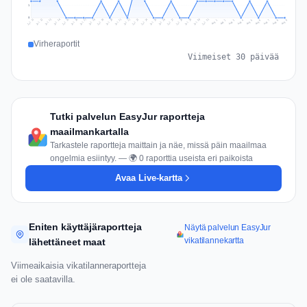
1
0
Jul 18
Jul 21
Jul 24
Jul 11
Jul 27
Jul 14
Jul 17
Jul 30
Jul 20
Jul 23
Jul 26
Jul 13
Jul 16
Jul 29
Jul 19
Jul 22
Jul 25
Jul 12
Jul 15
Jul 28
Jul 31
Aug 4
Aug 7
Aug 3
Aug 6
Aug 9
Aug 2
Aug 5
Aug 8
Aug 1
Virheraportit
Viimeiset 30 päivää
Tutki palvelun EasyJur raportteja
maailmankartalla
Tarkastele raportteja maittain ja näe, missä päin maailmaa
ongelmia esiintyy. — 🌍 0 raporttia useista eri paikoista
Avaa Live-kartta
Eniten käyttäjäraportteja
Näytä palvelun EasyJur
vikatilannekartta
lähettäneet maat
Viimeaikaisia vikatilanneraportteja
ei ole saatavilla.