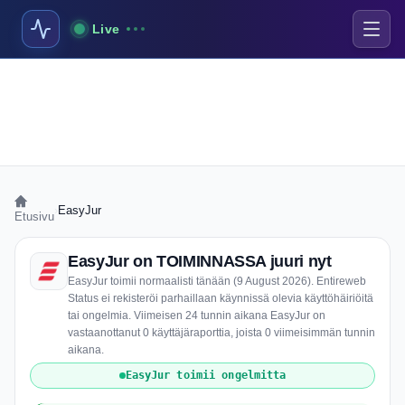
Live
›
EasyJur
Etusivu
EasyJur on TOIMINNASSA juuri nyt
EasyJur toimii normaalisti tänään (9 August 2026). Entireweb
Status ei rekisteröi parhaillaan käynnissä olevia käyttöhäiriöitä
tai ongelmia. Viimeisen 24 tunnin aikana EasyJur on
vastaanottanut 0 käyttäjäraporttia, joista 0 viimeisimmän tunnin
aikana.
EasyJur toimii ongelmitta