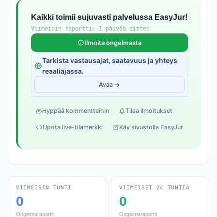
Kaikki toimii sujuvasti palvelussa EasyJur!
Viimeisin raportti: 1 päivää sitten
Ilmoita ongelmasta
Tarkista vastausajat, saatavuus ja yhteys
reaaliajassa.
Avaa →
Hyppää kommentteihin
Tilaa ilmoitukset
Upota live-tilamerkki
Käy sivustolla EasyJur
VIIMEISIN TUNTI
VIIMEISET 24 TUNTIA
0
0
Ongelmaraportit
Ongelmaraportit