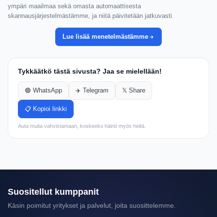
ympäri maailmaa sekä omasta automaattisesta
skannausjärjestelmästämme, ja niitä päivitetään jatkuvasti.
Lue lisää menetelmästämme
Tykkäätkö tästä sivusta? Jaa se mielellään!
🟢 WhatsApp
✈️ Telegram
𝕏 Share
📋 Kopioi linkki
Auta muita vahvistamaan, koskeeko häiriö myös heitä.
Suositellut kumppanit
Käsin poimitut yritykset ja palvelut, joita suosittelemme.