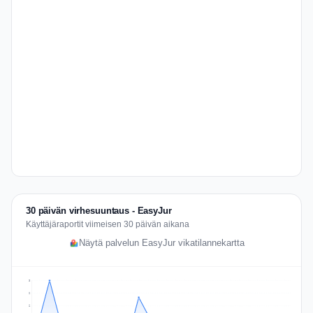
30 päivän virhesuuntaus - EasyJur
Käyttäjäraportit viimeisen 30 päivän aikana
Näytä palvelun EasyJur vikatilannekartta
3
2
2