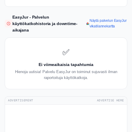
EasyJur - Palvelun
Näytä palvelun EasyJur
käyttökatkohistoria ja downtime-
vikatilannekartta
aikajana
✅
Ei viimeaikaisia tapahtumia
Hienoja uutisia! Palvelu EasyJur on toiminut sujuvasti ilman
raportoituja käyttökatkoja.
ADVERTISEMENT
ADVERTISE HERE