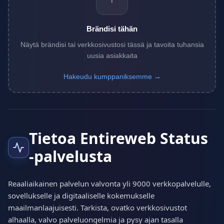
Brändisi tähän
Näytä brändisi tai verkkosivustosi tässä ja tavoita tuhansia
uusia asiakkaita
Hakeudu kumppaniksemme →
Tietoa Entireweb Status
-palvelusta
Reaaliaikainen palvelun valvonta yli 9000 verkkopalvelulle,
sovellukselle ja digitaaliselle kokemukselle
maailmanlaajuisesti. Tarkista, ovatko verkkosivustot
alhaalla, valvo palveluongelmia ja pysy ajan tasalla