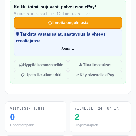
Kaikki toimii sujuvasti palvelussa ePay!
Viimeisin raportti: 12 tuntia sitten
Ilmoita ongelmasta
🌐 Tarkista vastausajat, saatavuus ja yhteys
reaaliajassa.
Avaa →
Hyppää kommentteihin
🔔 Tilaa ilmoitukset
📋 Upota live-tilamerkki
↗ Käy sivustolla ePay
VIIMEISIN TUNTI
VIIMEISET 24 TUNTIA
0
2
Ongelmaraportit
Ongelmaraportit