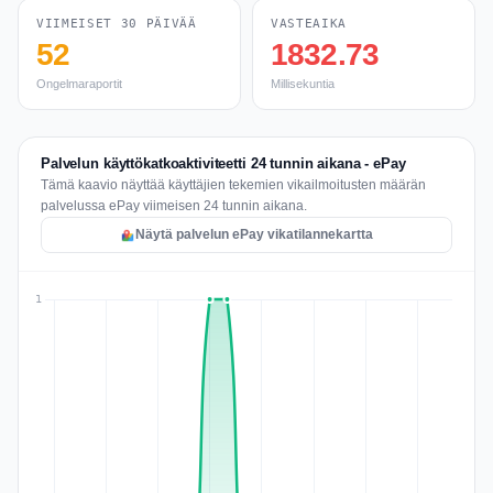
VIIMEISET 30 PÄIVÄÄ
VASTEAIKA
52
1832.73
Ongelmaraportit
Millisekuntia
Palvelun käyttökatkoaktiviteetti 24 tunnin aikana - ePay
Tämä kaavio näyttää käyttäjien tekemien vikailmoitusten määrän
palvelussa ePay viimeisen 24 tunnin aikana.
Näytä palvelun ePay vikatilannekartta