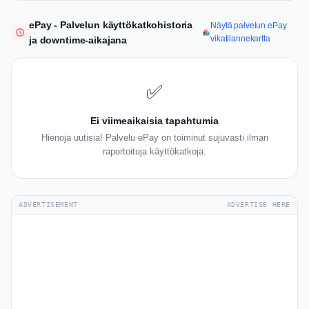
ePay - Palvelun käyttökatkohistoria
Näytä palvelun ePay
vikatilannekartta
ja downtime-aikajana
✅
Ei viimeaikaisia tapahtumia
Hienoja uutisia! Palvelu ePay on toiminut sujuvasti ilman
raportoituja käyttökatkoja.
ADVERTISEMENT
ADVERTISE HERE