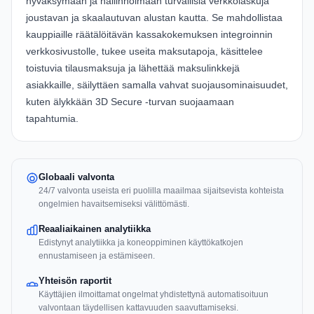
hyväksymään ja hallinnoimaan turvallisia verkkolaskuja
joustavan ja skaalautuvan alustan kautta. Se mahdollistaa
kauppiaille räätälöitävän kassakokemuksen integroinnin
verkkosivustolle, tukee useita maksutapoja, käsittelee
toistuvia tilausmaksuja ja lähettää maksulinkkejä
asiakkaille, säilyttäen samalla vahvat suojausominaisuudet,
kuten älykkään 3D Secure -turvan suojaamaan
tapahtumia.
Globaali valvonta
24/7 valvonta useista eri puolilla maailmaa sijaitsevista kohteista
ongelmien havaitsemiseksi välittömästi.
Reaaliaikainen analytiikka
Edistynyt analytiikka ja koneoppiminen käyttökatkojen
ennustamiseen ja estämiseen.
Yhteisön raportit
Käyttäjien ilmoittamat ongelmat yhdistettynä automatisoituun
valvontaan täydellisen kattavuuden saavuttamiseksi.