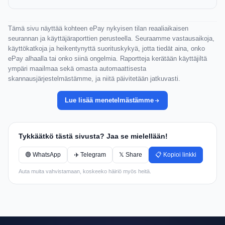
Tämä sivu näyttää kohteen ePay nykyisen tilan reaaliaikaisen
seurannan ja käyttäjäraporttien perusteella. Seuraamme vastausaikoja,
käyttökatkoja ja heikentynyttä suorituskykyä, jotta tiedät aina, onko
ePay alhaalla tai onko siinä ongelmia. Raportteja kerätään käyttäjiltä
ympäri maailmaa sekä omasta automaattisesta
skannausjärjestelmästämme, ja niitä päivitetään jatkuvasti.
Lue lisää menetelmästämme
Tykkäätkö tästä sivusta? Jaa se mielellään!
🟢 WhatsApp
✈️ Telegram
𝕏 Share
📋 Kopioi linkki
Auta muita vahvistamaan, koskeeko häiriö myös heitä.