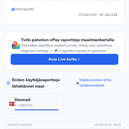
Jul 16
Jul 19
Jul 22
Jul 25
Jul 12
Jul 15
Jul 28
Jul 31
Jul 18
Jul 21
Jul 24
Jul 11
Jul 14
Jul 27
Jul 30
Jul 17
Jul 20
Jul 23
Jul 10
Jul 13
Jul 26
Jul 29
Aug 2
Aug 5
Aug 1
Aug 4
Jul 9
Aug 7
Aug 3
Aug 6
Virheraportit
Viimeiset 30 päivää
Tutki palvelun ePay raportteja maailmankartalla
Tarkastele raportteja maittain ja näe, missä päin maailmaa
ongelmia esiintyy. — 🌍 2 raporttia useista eri paikoista
Avaa Live-kartta
Eniten käyttäjäraportteja
Näytä palvelun ePay
vikatilannekartta
lähettäneet maat
Denmark
2 reports
ADVERTISEMENT
ADVERTISE HERE