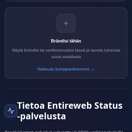
+
Brändisi tähän
Näytä brändisi tai verkkosivustosi tässä ja tavoita tuhansia
uusia asiakkaita
Hakeudu kumppaniksemme →
Tietoa Entireweb Status
-palvelusta