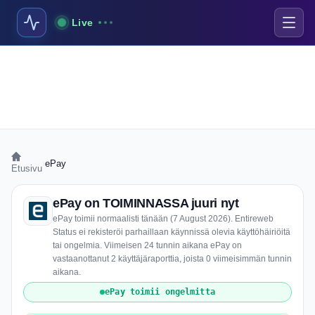
Live
›
ePay
Etusivu
ePay on TOIMINNASSA juuri nyt
ePay toimii normaalisti tänään (7 August 2026). Entireweb
Status ei rekisteröi parhaillaan käynnissä olevia käyttöhäiriöitä
tai ongelmia. Viimeisen 24 tunnin aikana ePay on
vastaanottanut 2 käyttäjäraporttia, joista 0 viimeisimmän tunnin
aikana.
ePay toimii ongelmitta