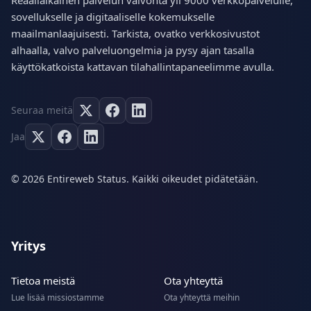
Reaaliaikainen palvelun valvonta yli 9000 verkkopalvelulle,
sovellukselle ja digitaaliselle kokemukselle
maailmanlaajuisesti. Tarkista, ovatko verkkosivustot
alhaalla, valvo palveluongelmia ja pysy ajan tasalla
käyttökatkoista kattavan tilahallintapaneelimme avulla.
Seuraa meitä
Jaa
© 2026 Entireweb Status. Kaikki oikeudet pidätetään.
Yritys
Tietoa meistä
Ota yhteyttä
Lue lisää missiostamme
Ota yhteyttä meihin