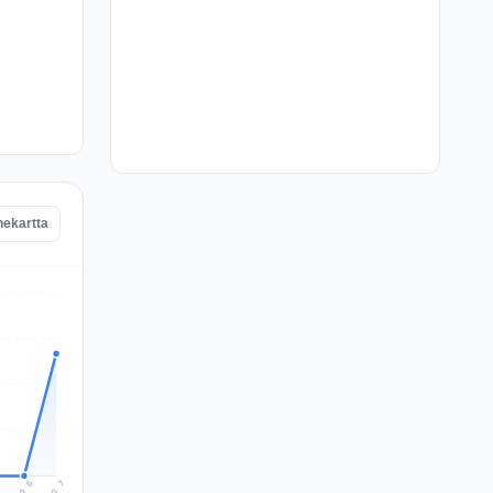
nekartta
Aug 7
Aug 6
5