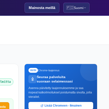
Mainosta meillä
🇫🇮
Suomi
Chrome-laajennus
UUSI
Seuraa palveluita
suoraan selaimessasi
elmitta
Asenna päivitetty laajennuksemme ja saa
nopeat katkoilmoitukset poistumatta sivulta, jolla
vierailet.
Lisää Chromeen - Ilmainen
asta