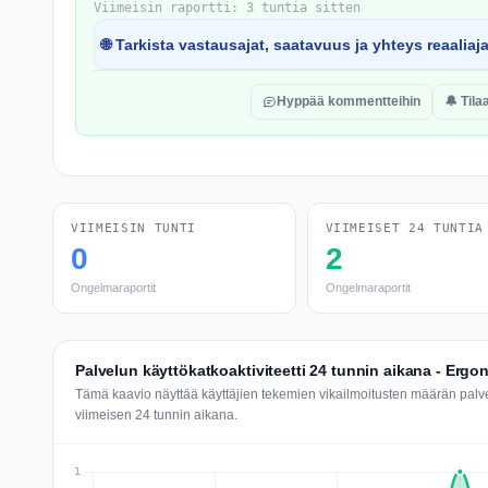
Viimeisin raportti: 3 tuntia sitten
🌐 Tarkista vastausajat, saatavuus ja yhteys reaaliaj
Hyppää kommentteihin
🔔 Tila
VIIMEISIN TUNTI
VIIMEISET 24 TUNTIA
0
2
Ongelmaraportit
Ongelmaraportit
Palvelun käyttökatkoaktiviteetti 24 tunnin aikana - Ergo
Tämä kaavio näyttää käyttäjien tekemien vikailmoitusten määrän pal
viimeisen 24 tunnin aikana.