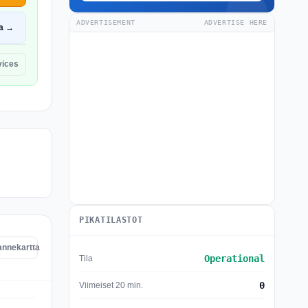
ADVERTISEMENT
ADVERTISE HERE
a →
vices
PIKATILASTOT
annekartta
Operational
Tila
0
Viimeiset 20 min.