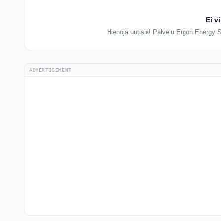
Ei v
Hienoja uutisia! Palvelu Ergon Energy Se
ADVERTISEMENT