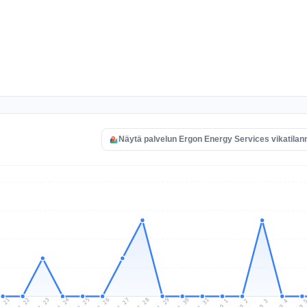
Näytä palvelun Ergon Energy Services vikatilan
l 21
Jul 24
Jul 27
Jul 30
Jul 23
Jul 26
Jul 29
Jul 22
Jul 25
Jul 28
Jul 31
Aug 3
Aug 2
Aug 
Aug 1
Aug 4