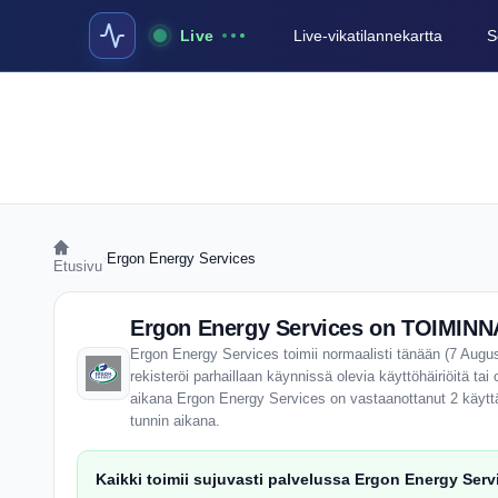
Live
Live-vikatilannekartta
S
›
Ergon Energy Services
Etusivu
Ergon Energy Services on TOIMINNA
Ergon Energy Services toimii normaalisti tänään (7 Augus
rekisteröi parhaillaan käynnissä olevia käyttöhäiriöitä ta
aikana Ergon Energy Services on vastaanottanut 2 käyttäj
tunnin aikana.
Kaikki toimii sujuvasti palvelussa Ergon Energy Serv