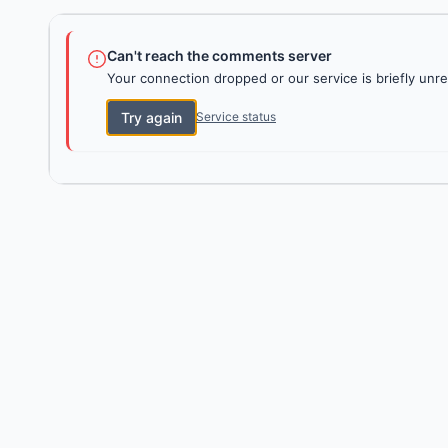
Can't reach the comments server
Your connection dropped or our service is briefly unre
Try again
Service status