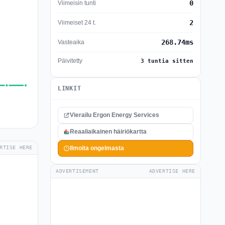
0
Viimeisin tunti
2
Viimeiset 24 t.
268.74ms
Vasteaika
Päivitetty
3 tuntia sitten
LINKIT
Vierailu Ergon Energy Services
Reaaliaikainen häiriökartta
RTISE HERE
Ilmoita ongelmasta
ADVERTISEMENT
ADVERTISE HERE