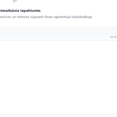
iimeaikaisia tapahtumia
rvices on toiminut sujuvasti ilman raportoituja käyttökatkoja.
ADVE