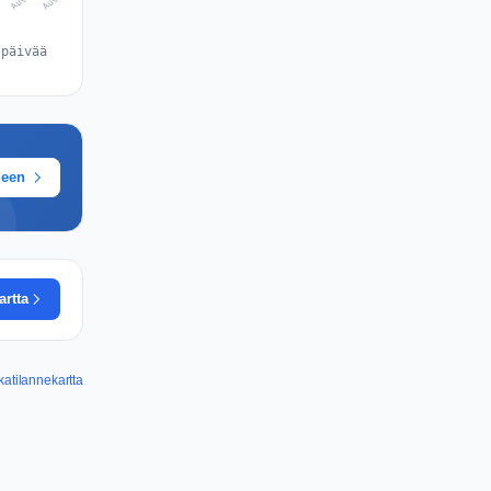
 päivää
meen
artta
atilannekartta