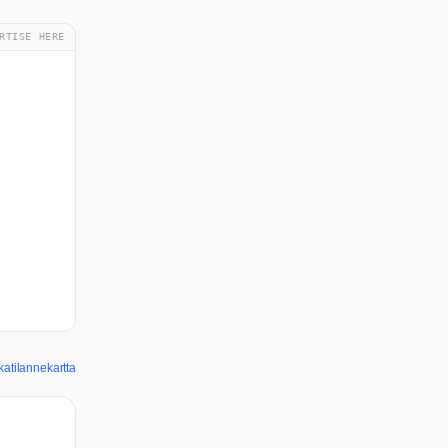
RTISE HERE
atilannekartta