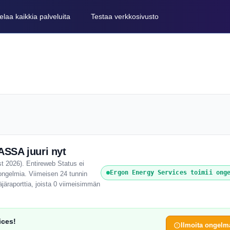
elaa kaikkia palveluita
Testaa verkkosivusto
SSA juuri nyt
t 2026). Entireweb Status ei
Ergon Energy Services toimii ong
i ongelmia. Viimeisen 24 tunnin
äraporttia, joista 0 viimeisimmän
ices!
Ilmoita ongelm