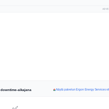
ADVE
a downtime-aikajana
Näytä palvelun Ergon Energy Services vik
✅