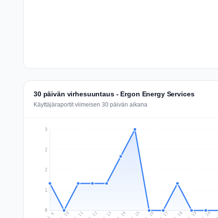
30 päivän virhesuuntaus - Ergon Energy Services
Käyttäjäraportit viimeisen 30 päivän aikana
3
2
2
1
0
Jul 18
Ju
Jul 11
Jul 14
Jul 17
Jul 20
Jul 10
Jul 13
Jul 16
Jul 19
Jul 12
Jul 15
Jul 9