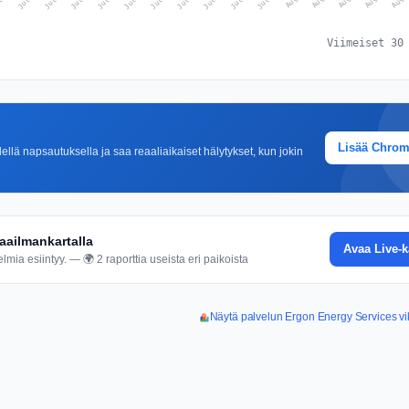
Viimeiset 30
Lisää Chro
lä napsautuksella ja saa reaaliaikaiset hälytykset, kun jokin
aailmankartalla
Avaa Live-k
mia esiintyy. — 🌍 2 raporttia useista eri paikoista
Näytä palvelun Ergon Energy Services vik