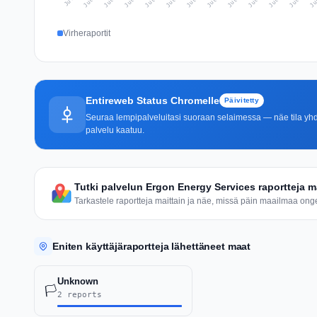
Virheraportit
Entireweb Status Chromelle
Päivitetty
Seuraa lempipalveluitasi suoraan selaimessa — näe tila yhdel
palvelu kaatuu.
Tutki palvelun Ergon Energy Services raportteja m
Tarkastele raportteja maittain ja näe, missä päin maailmaa ongel
Eniten käyttäjäraportteja lähettäneet maat
Unknown
🏳️
2 reports