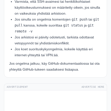
Varmista, että SSH-avaimesi tai henkilökohtaiset
käyttöoikeustunnuksesi on määritetty oikein, jos sinulla
on vaikeuksia yhdistää arkistoon.
Jos sinulla on ongelmia komentojen
git push
tai
git
pull
kanssa, kokeile suorittaa
git status
ja
git
remote -v
Jos arkistosi ei päivity odotetusti, tarkista odottavat
vetopyynnöt tai yhdistämiskonfliktit.
Jos koet suorituskykyongelmia, kokeile käyttää eri
internet-yhteyttä tai VPN:ää.
Jos ongelma jatkuu, käy
GitHub-dokumentaatiossa
tai ota
yhteyttä
GitHub-tukeen
saadaksesi lisäapua.
ADVERTISEMENT
ADVERTISE HERE