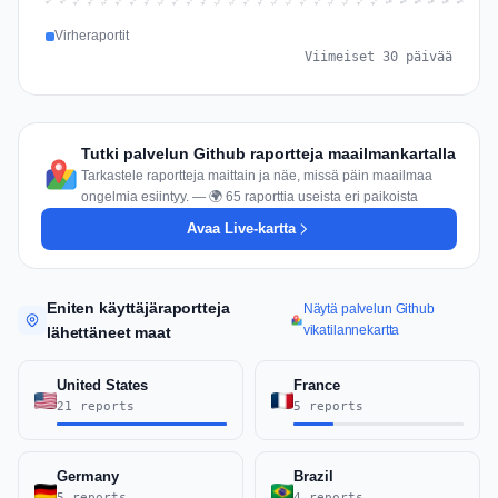
Jul 15
Jul 18
Jul 31
Jul 21
Jul 24
Jul 11
Jul 14
Jul 27
Jul 30
Jul 17
Jul 20
Jul 23
Jul 10
Jul 13
Jul 26
Jul 29
Jul 16
Jul 19
Jul 22
Jul 12
Jul 25
Jul 28
Aug 1
Aug 4
Jul 9
Aug 3
Jul 8
Aug 6
Aug 2
Aug 5
Virheraportit
Viimeiset 30 päivää
Tutki palvelun Github raportteja maailmankartalla
Tarkastele raportteja maittain ja näe, missä päin maailmaa
ongelmia esiintyy. — 🌍 65 raporttia useista eri paikoista
Avaa Live-kartta
Eniten käyttäjäraportteja
Näytä palvelun Github
vikatilannekartta
lähettäneet maat
United States
France
21 reports
5 reports
Germany
Brazil
5 reports
4 reports