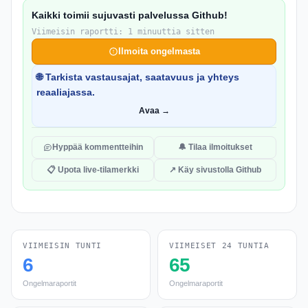
Kaikki toimii sujuvasti palvelussa Github!
Viimeisin raportti: 1 minuuttia sitten
Ilmoita ongelmasta
🌐 Tarkista vastausajat, saatavuus ja yhteys
reaaliajassa.
Avaa →
Hyppää kommentteihin
🔔 Tilaa ilmoitukset
📋 Upota live-tilamerkki
↗ Käy sivustolla Github
VIIMEISIN TUNTI
VIIMEISET 24 TUNTIA
6
65
Ongelmaraportit
Ongelmaraportit