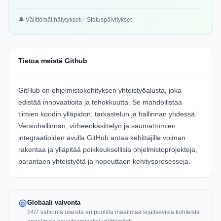
🔔 Välittömät hälytykset
✅ Statuspäivitykset
Tietoa meistä Github
GitHub on ohjelmistokehityksen yhteistyöalusta, joka
edistää innovaatioita ja tehokkuutta. Se mahdollistaa
tiimien koodin ylläpidon, tarkastelun ja hallinnan yhdessä.
Versiohallinnan, virheenkäsittelyn ja saumattomien
integraatioiden avulla GitHub antaa kehittäjille voiman
rakentaa ja ylläpitää poikkeuksellisia ohjelmistoprojekteja,
parantaen yhteistyötä ja nopeuttaen kehitysprosesseja.
Globaali valvonta
24/7 valvonta useista eri puolilla maailmaa sijaitsevista kohteista