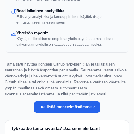
ongelmien havaitsemiseksi välittömästi.
Reaaliaikainen analytiikka
Edistynyt analytiikka ja koneoppiminen käyttökatkojen
ennustamiseen ja estämiseen.
Yhteisön raportit
Käyttäjien ilmoittamat ongelmat yhdistettynä automatisoituun
valvontaan täydellisen kattavuuden saavuttamiseksi.
Tämä sivu näyttää kohteen Github nykyisen tilan reaaliaikaisen
seurannan ja käyttäjäraporttien perusteella. Seuraamme vastausaikoja,
käyttökatkoja ja heikentynyttä suorituskykyä, jotta tiedät aina, onko
Github alhaalla tai onko siinä ongelmia. Raportteja kerätään käyttäjiltä
ympäri maailmaa sekä omasta automaattisesta
skannausjärjestelmästämme, ja niitä päivitetään jatkuvasti.
Lue lisää menetelmästämme
Tykkäätkö tästä sivusta? Jaa se mielellään!