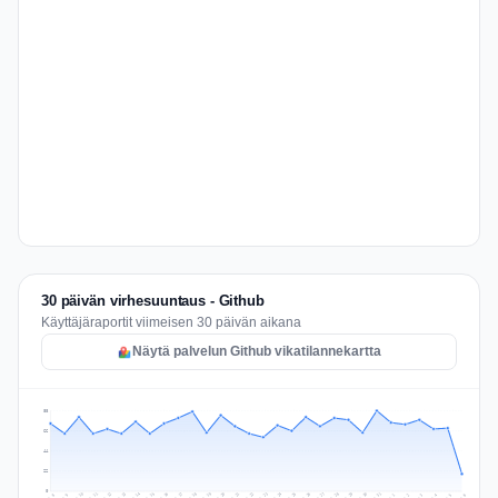
30 päivän virhesuuntaus - Github
Käyttäjäraportit viimeisen 30 päivän aikana
Näytä palvelun Github vikatilannekartta
88
66
44
22
0