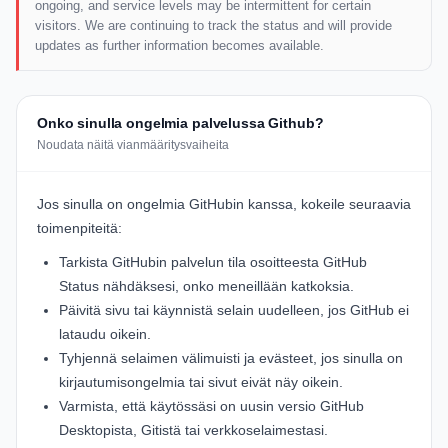
ongoing, and service levels may be intermittent for certain
visitors. We are continuing to track the status and will provide
updates as further information becomes available.
Onko sinulla ongelmia palvelussa Github?
Noudata näitä vianmääritysvaiheita
Jos sinulla on ongelmia GitHubin kanssa, kokeile seuraavia
toimenpiteitä:
Tarkista GitHubin palvelun tila osoitteesta
GitHub
Status
nähdäksesi, onko meneillään katkoksia.
Päivitä sivu tai käynnistä selain uudelleen, jos GitHub ei
lataudu oikein.
Tyhjennä selaimen välimuisti ja evästeet, jos sinulla on
kirjautumisongelmia tai sivut eivät näy oikein.
Varmista, että käytössäsi on uusin versio GitHub
Desktopista, Gitistä tai verkkoselaimestasi.