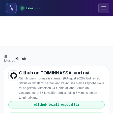
Live
›
Github
Etusivu
Github on TOIMINNASSA juuri nyt
Github toimii normaalisti tänään (6 August 2026). Entireweb
Status ei rekisteröi parhaillaan käynnissä olevia käyttöhäiriöitä
tai ongelmia. Viimeisen 24 tunnin aikana Github on
vastaanottanut 65 käyttäjäraporttia, joista 6 viimeisimmän
tunnin aikana.
Github toimii ongelmitta