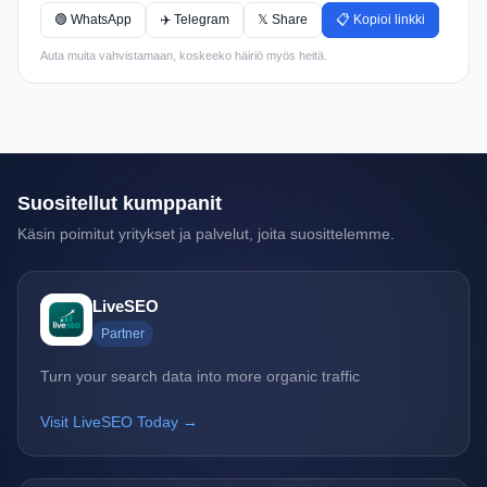
🟢 WhatsApp
✈️ Telegram
𝕏 Share
📋 Kopioi linkki
Auta muita vahvistamaan, koskeeko häiriö myös heitä.
Suositellut kumppanit
Käsin poimitut yritykset ja palvelut, joita suosittelemme.
LiveSEO
Partner
Turn your search data into more organic traffic
Visit LiveSEO Today →