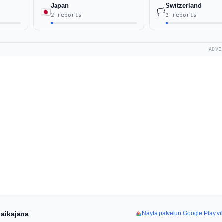
Japan
Switzerland
🏳️
2 reports
2 reports
ADVE
-aikajana
Näytä palvelun Google Play vi