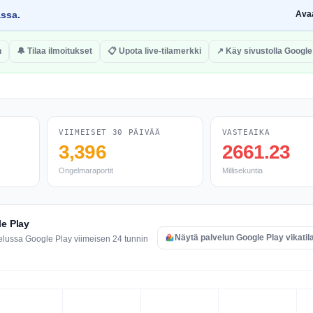
assa.
Ava
n
🔔 Tilaa ilmoitukset
📋 Upota live-tilamerkki
↗ Käy sivustolla Google
VIIMEISET 30 PÄIVÄÄ
VASTEAIKA
3,396
2661.23
Ongelmaraportit
Millisekuntia
le Play
Näytä palvelun Google Play vikatil
elussa Google Play viimeisen 24 tunnin