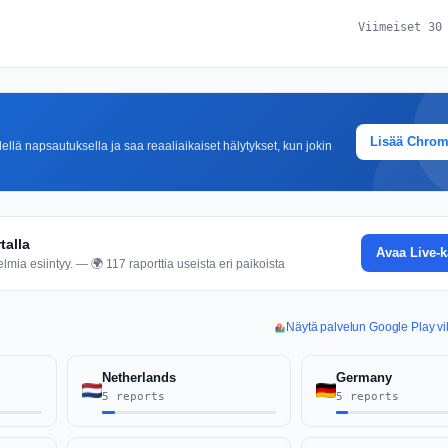
Viimeiset 30
Lisää Chro
lä napsautuksella ja saa reaaliaikaiset hälytykset, kun jokin
talla
Avaa Live-k
mia esiintyy. — 🌍 117 raporttia useista eri paikoista
Näytä palvelun Google Play vi
Netherlands
Germany
5 reports
5 reports