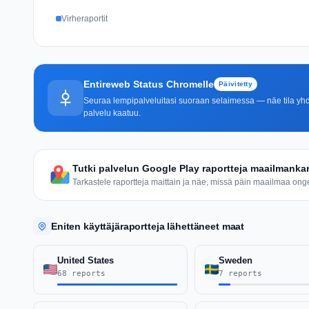
Virheraportit
Entireweb Status Chromelle
Päivitetty
Seuraa lempipalveluitasi suoraan selaimessa — näe tila yhdel
palvelu kaatuu.
Tutki palvelun Google Play raportteja maailmankar
Tarkastele raportteja maittain ja näe, missä päin maailmaa ongel
Eniten käyttäjäraportteja lähettäneet maat
United States
Sweden
68 reports
7 reports