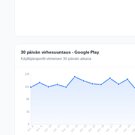
30 päivän virhesuuntaus - Google Play
Käyttäjäraportit viimeisen 30 päivän aikana
135
101
68
34
0
Jul 17
Ju
Jul 10
Jul 13
Jul 16
Jul 19
Jul 12
Jul 15
Jul 18
Jul 11
Jul 14
Jul 8
Jul 9