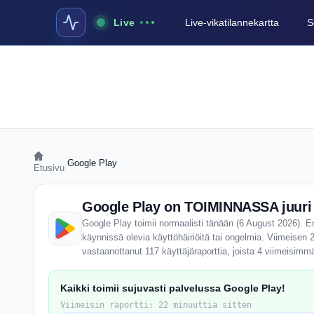
Live
Live-vikatilannekartta
S
›
Google Play
Etusivu
Google Play on TOIMINNASSA juuri
Google Play toimii normaalisti tänään (6 August 2026). En
käynnissä olevia käyttöhäiriöitä tai ongelmia. Viimeisen
vastaanottanut 117 käyttäjäraporttia, joista 4 viimeisimm
Kaikki toimii sujuvasti palvelussa Google Play!
Viimeisin raportti: 22 minuuttia sitten