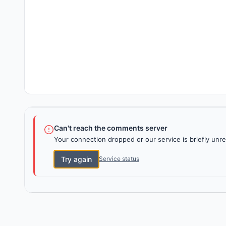
Can't reach the comments server
Your connection dropped or our service is briefly unre
Try again
Service status