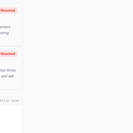
Resolved
iveness
ering
Resolved
onse times
 and will
RTISE HERE