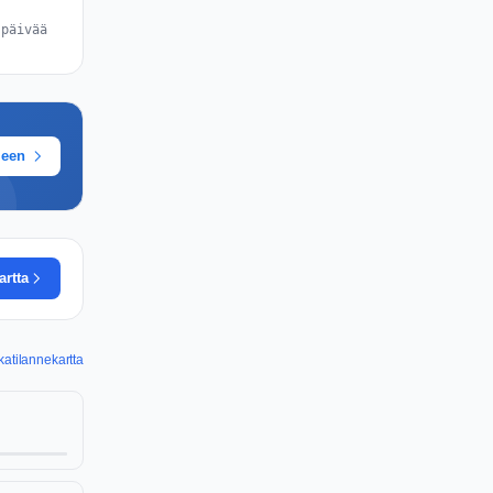
 päivää
meen
artta
katilannekartta