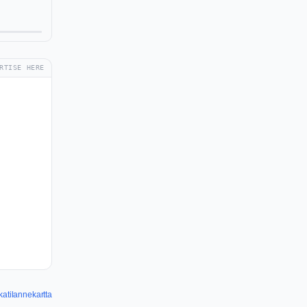
RTISE HERE
katilannekartta