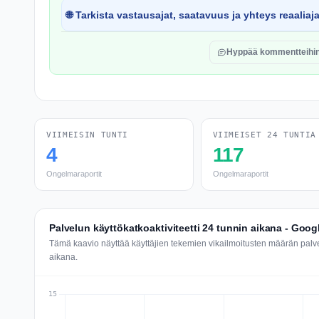
🌐 Tarkista vastausajat, saatavuus ja yhteys reaaliaj
Hyppää kommentteihi
VIIMEISIN TUNTI
VIIMEISET 24 TUNTIA
4
117
Ongelmaraportit
Ongelmaraportit
Palvelun käyttökatkoaktiviteetti 24 tunnin aikana - Goog
Tämä kaavio näyttää käyttäjien tekemien vikailmoitusten määrän palv
aikana.