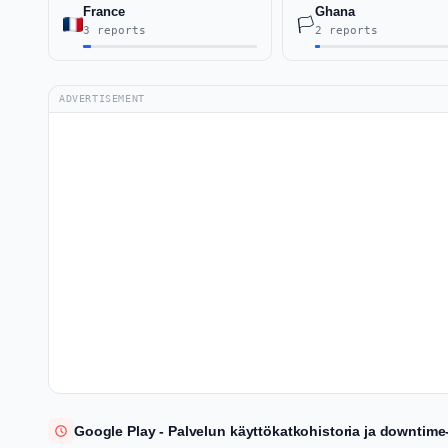
France
Ghana
🏳️
3 reports
2 reports
ADVERTISEMENT
Google Play - Palvelun käyttökatkohistoria ja downtime