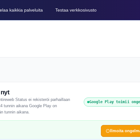
elaa kaikkia palveluita
Testaa verkkosivusto
 nyt
tireweb Status ei rekisteröi parhaillaan
Google Play toimii ong
 24 tunnin aikana Google Play on
än tunnin aikana.
Ilmoita ongelm