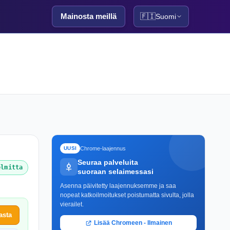
Mainosta meillä
🇫🇮
Suomi
Chrome-laajennus
UUSI
Seuraa palveluita
elmitta
suoraan selaimessasi
Asenna päivitetty laajennuksemme ja saa
nopeat katkoilmoitukset poistumatta sivulta, jolla
vierailet.
asta
Lisää Chromeen - Ilmainen