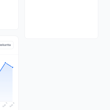
nekartta
Aug 6
Aug 5
4