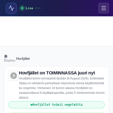
Live
›
Hovfjället
Etusivu
Hovfjället on TOIMINNASSA juuri nyt
Hovfjället toimii normaalisti tänään (6 August 2026). Entireweb
Status ei rekisteröi parhaillaan käynnissä olevia käyttöhäiriöitä
tai ongelmia. Viimeisen 24 tunnin aikana Hovfjället on
vastaanottanut 6 käyttäjäraporttia, joista 0 viimeisimmän tunnin
aikana.
Hovfjället toimii ongelmitta