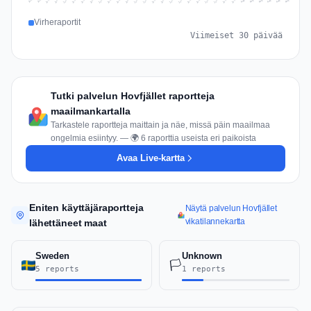
Jul 15
Jul 18
Jul 31
Jul 21
Jul 24
Jul 11
Jul 14
Jul 27
Jul 30
Jul 17
Jul 20
Jul 23
Jul 10
Jul 13
Jul 26
Jul 29
Jul 16
Jul 19
Jul 22
Jul 12
Jul 25
Jul 28
Aug 1
Aug 4
Jul 9
Aug 3
Jul 8
Aug 6
Aug 2
Aug 5
Virheraportit
Viimeiset 30 päivää
Tutki palvelun Hovfjället raportteja
maailmankartalla
Tarkastele raportteja maittain ja näe, missä päin maailmaa
ongelmia esiintyy. — 🌍 6 raporttia useista eri paikoista
Avaa Live-kartta
Eniten käyttäjäraportteja
Näytä palvelun Hovfjället
vikatilannekartta
lähettäneet maat
Sweden
Unknown
🏳️
5 reports
1 reports