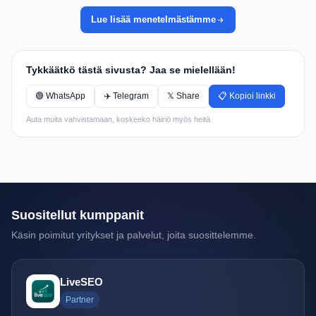
Lue lisää menetelmästämme
Tykkäätkö tästä sivusta? Jaa se mielellään!
🟢 WhatsApp
✈️ Telegram
𝕏 Share
📋 Kopioi linkki
Auta muita vahvistamaan, koskeeko häiriö myös heitä.
Suositellut kumppanit
Käsin poimitut yritykset ja palvelut, joita suosittelemme.
LiveSEO
Partner