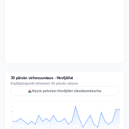
30 päivän virhesuuntaus - Hovfjället
Käyttäjäraportit viimeisen 30 päivän aikana
Näytä palvelun Hovfjället vikatilannekartta
7
5
4
2
0