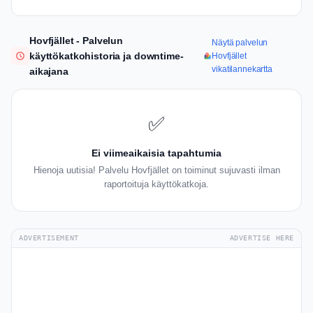
Hovfjället - Palvelun
Näytä palvelun
käyttökatkohistoria ja downtime-
Hovfjället
vikatilannekartta
aikajana
✅
Ei viimeaikaisia tapahtumia
Hienoja uutisia! Palvelu Hovfjället on toiminut sujuvasti ilman
raportoituja käyttökatkoja.
ADVERTISEMENT
ADVERTISE HERE