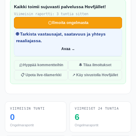
Kaikki toimii sujuvasti palvelussa Hovfjället!
Viimeisin raportti: 3 tuntia sitten
Ilmoita ongelmasta
🌐 Tarkista vastausajat, saatavuus ja yhteys
reaaliajassa.
Avaa →
Hyppää kommentteihin
🔔 Tilaa ilmoitukset
📋 Upota live-tilamerkki
↗ Käy sivustolla Hovfjället
VIIMEISIN TUNTI
VIIMEISET 24 TUNTIA
0
6
Ongelmaraportit
Ongelmaraportit