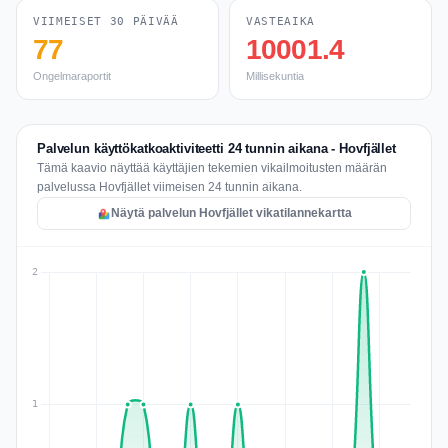
VIIMEISET 30 PÄIVÄÄ
VASTEAIKA
77
10001.4
Ongelmaraportit
Millisekuntia
Palvelun käyttökatkoaktiviteetti 24 tunnin aikana - Hovfjället
Tämä kaavio näyttää käyttäjien tekemien vikailmoitusten määrän
palvelussa Hovfjället viimeisen 24 tunnin aikana.
Näytä palvelun Hovfjället vikatilannekartta