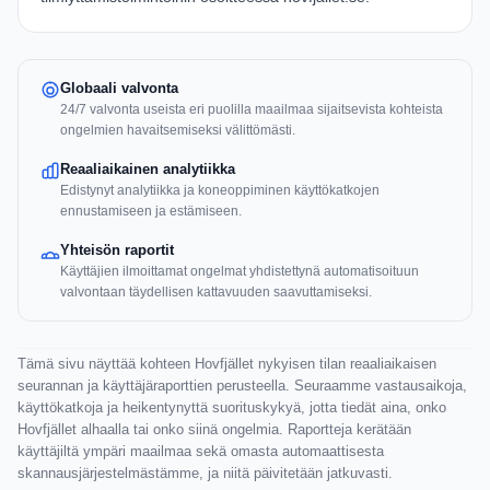
Globaali valvonta
24/7 valvonta useista eri puolilla maailmaa sijaitsevista kohteista
ongelmien havaitsemiseksi välittömästi.
Reaaliaikainen analytiikka
Edistynyt analytiikka ja koneoppiminen käyttökatkojen
ennustamiseen ja estämiseen.
Yhteisön raportit
Käyttäjien ilmoittamat ongelmat yhdistettynä automatisoituun
valvontaan täydellisen kattavuuden saavuttamiseksi.
Tämä sivu näyttää kohteen Hovfjället nykyisen tilan reaaliaikaisen
seurannan ja käyttäjäraporttien perusteella. Seuraamme vastausaikoja,
käyttökatkoja ja heikentynyttä suorituskykyä, jotta tiedät aina, onko
Hovfjället alhaalla tai onko siinä ongelmia. Raportteja kerätään
käyttäjiltä ympäri maailmaa sekä omasta automaattisesta
skannausjärjestelmästämme, ja niitä päivitetään jatkuvasti.