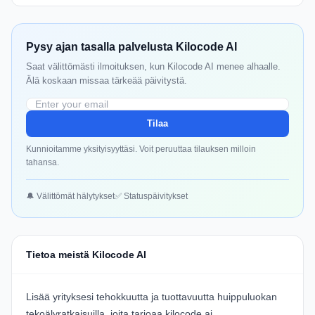
Pysy ajan tasalla palvelusta Kilocode AI
Saat välittömästi ilmoituksen, kun Kilocode AI menee alhaalle.
Älä koskaan missaa tärkeää päivitystä.
Tilaa
Kunnioitamme yksityisyyttäsi. Voit peruuttaa tilauksen milloin
tahansa.
🔔 Välittömät hälytykset
✅ Statuspäivitykset
Tietoa meistä Kilocode AI
Lisää yrityksesi tehokkuutta ja tuottavuutta huippuluokan
tekoälyratkaisuilla, joita tarjoaa
kilocode.ai
.