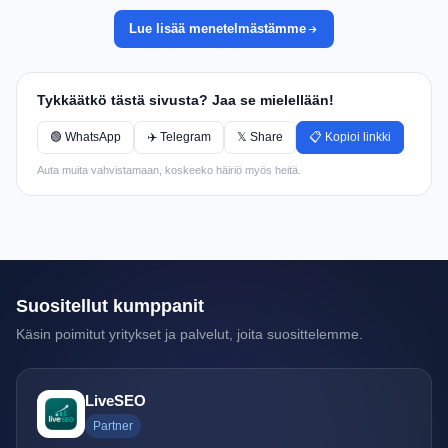
Lue lisää menetelmästämme
Tykkäätkö tästä sivusta? Jaa se mielellään!
🟢 WhatsApp
✈️ Telegram
𝕏 Share
📋 Kopioi linkki
Auta muita vahvistamaan, koskeeko häiriö myös heitä.
Suositellut kumppanit
Käsin poimitut yritykset ja palvelut, joita suosittelemme.
LiveSEO
Partner