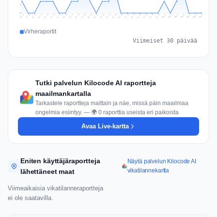
1
0
Jul 16
Jul 19
Jul 22
Jul 25
Jul 12
Jul 15
Jul 28
Jul 31
Jul 18
Jul 21
Jul 24
Jul 11
Jul 14
Jul 27
Jul 30
Jul 17
Jul 20
Jul 23
Jul 10
Jul 13
Jul 26
Jul 29
Aug 2
Aug 5
Aug 1
Aug 4
Jul 9
Aug 7
Aug 3
Aug 6
Virheraportit
Viimeiset 30 päivää
Tutki palvelun Kilocode AI raportteja
maailmankartalla
Tarkastele raportteja maittain ja näe, missä päin maailmaa
ongelmia esiintyy. — 🌍 0 raporttia useista eri paikoista
Avaa Live-kartta
Eniten käyttäjäraportteja
Näytä palvelun Kilocode AI
vikatilannekartta
lähettäneet maat
Viimeaikaisia vikatilanneraportteja
ei ole saatavilla.