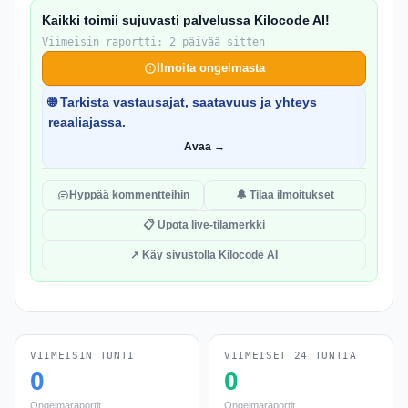
Kaikki toimii sujuvasti palvelussa Kilocode AI!
Viimeisin raportti: 2 päivää sitten
Ilmoita ongelmasta
🌐 Tarkista vastausajat, saatavuus ja yhteys
reaaliajassa.
Avaa →
Hyppää kommentteihin
🔔 Tilaa ilmoitukset
📋 Upota live-tilamerkki
↗ Käy sivustolla Kilocode AI
VIIMEISIN TUNTI
VIIMEISET 24 TUNTIA
0
0
Ongelmaraportit
Ongelmaraportit