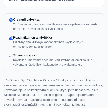
Globaali valvonta
24/7 valvonta useista eri puolilla maailmaa sijaitsevista kohteista
ongelmien havaitsemiseksi välittömästi.
Reaaliaikainen analytiikka
Edistynyt analytiikka ja koneoppiminen käyttökatkojen
ennustamiseen ja estämiseen.
Yhteisön raportit
Käyttäjien ilmoittamat ongelmat yhdistettynä automatisoituun
valvontaan täydellisen kattavuuden saavuttamiseksi.
Tämä sivu näyttää kohteen Kilocode AI nykyisen tilan reaaliaikaisen
seurannan ja käyttäjäraporttien perusteella. Seuraamme vastausaikoja,
käyttökatkoja ja heikentynyttä suorituskykyä, jotta tiedät aina, onko
Kilocode AI alhaalla tai onko siinä ongelmia. Raportteja kerätään
käyttäjiltä ympäri maailmaa sekä omasta automaattisesta
skannausjärjestelmästämme, ja niitä päivitetään jatkuvasti.