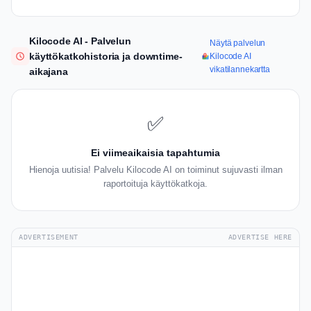
Kilocode AI - Palvelun
Näytä palvelun
käyttökatkohistoria ja downtime-
Kilocode AI
vikatilannekartta
aikajana
✅
Ei viimeaikaisia tapahtumia
Hienoja uutisia! Palvelu Kilocode AI on toiminut sujuvasti ilman
raportoituja käyttökatkoja.
ADVERTISEMENT
ADVERTISE HERE