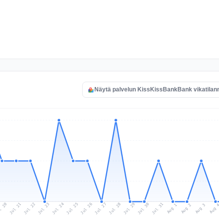
Näytä palvelun KissKissBankBank vikatilan
l 20
Jul 23
Jul 26
Jul 29
Jul 22
Jul 25
Jul 28
Jul 31
Jul 21
Jul 24
Jul 27
Jul 30
Aug 2
Aug 1
Aug 
Aug 3