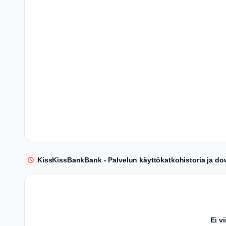
KissKissBankBank - Palvelun käyttökatkohistoria ja do
Ei v