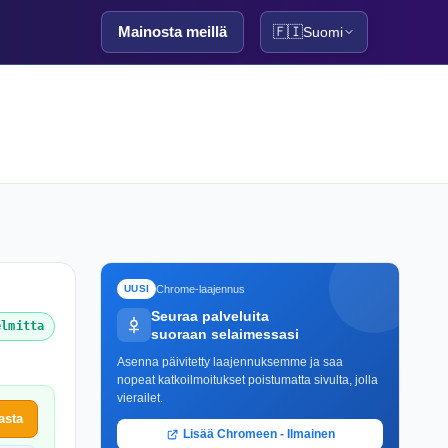
Mainosta meillä
🇫🇮
Suomi
Chrome-laajennus
UUSI
Seuraa palveluita
elmitta
suoraan selaimessasi
Asenna päivitetty laajennuksemme ja saa
nopeat katkoilmoitukset poistumatta sivulta, jolla
vierailet.
asta
Lisää Chromeen - Ilmainen