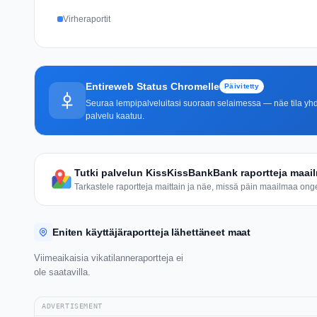
Virheraportit
Entireweb Status Chromelle
Päivitetty
Seuraa lempipalveluitasi suoraan selaimessa — näe tila yhdel
palvelu kaatuu.
Tutki palvelun KissKissBankBank raportteja maail
Tarkastele raportteja maittain ja näe, missä päin maailmaa ongel
Eniten käyttäjäraportteja lähettäneet maat
Viimeaikaisia vikatilanneraportteja ei
ole saatavilla.
ADVERTISEMENT