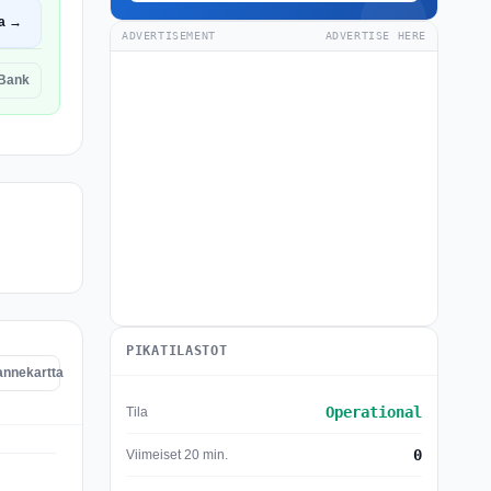
a →
ADVERTISEMENT
ADVERTISE HERE
kBank
PIKATILASTOT
annekartta
Operational
Tila
0
Viimeiset 20 min.