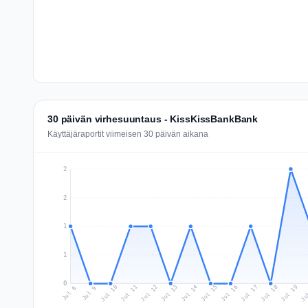
30 päivän virhesuuntaus - KissKissBankBank
Käyttäjäraportit viimeisen 30 päivän aikana
2
2
1
1
0
Jul 17
Ju
Jul 10
Jul 13
Jul 16
Jul 19
Jul 12
Jul 15
Jul 18
Jul 11
Jul 14
Jul 8
Jul 9