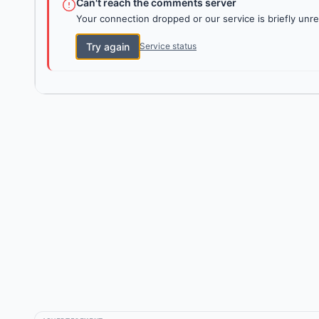
Can't reach the comments server
Your connection dropped or our service is briefly unre
Try again
Service status