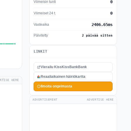
0
Viimeisin tunti
0
Viimeiset 24 t.
2406.65ms
Vasteaika
Päivitetty
2 päivää sitten
LINKIT
Vierailu KissKissBankBank
Reaaliaikainen häiriökartta
RTISE HERE
Ilmoita ongelmasta
ADVERTISEMENT
ADVERTISE HERE