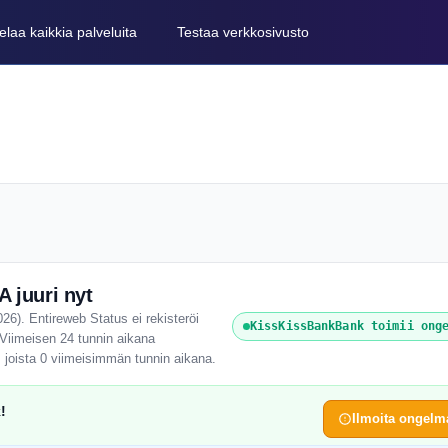
elaa kaikkia palveluita
Testaa verkkosivusto
juuri nyt
6). Entireweb Status ei rekisteröi
KissKissBankBank toimii ong
. Viimeisen 24 tunnin aikana
 joista 0 viimeisimmän tunnin aikana.
!
Ilmoita ongelm