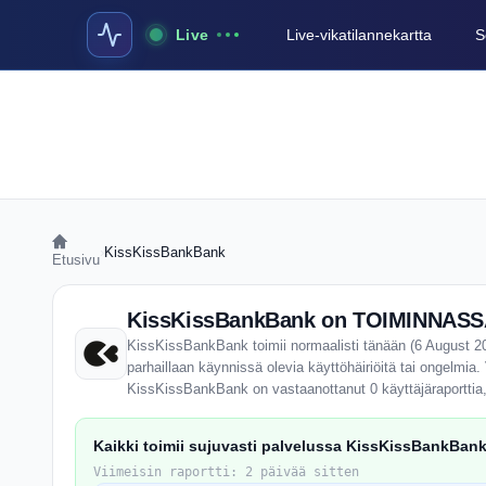
Live
Live-vikatilannekartta
S
›
KissKissBankBank
Etusivu
KissKissBankBank on TOIMINNASSA 
KissKissBankBank toimii normaalisti tänään (6 August 202
parhaillaan käynnissä olevia käyttöhäiriöitä tai ongelmia
KissKissBankBank on vastaanottanut 0 käyttäjäraporttia,
Kaikki toimii sujuvasti palvelussa KissKissBankBank
Viimeisin raportti: 2 päivää sitten