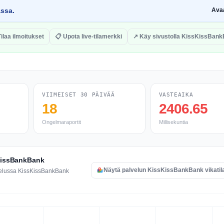
assa.
Ava
Tilaa ilmoitukset
📋 Upota live-tilamerkki
↗ Käy sivustolla KissKissBan
VIIMEISET 30 PÄIVÄÄ
VASTEAIKA
18
2406.65
Ongelmaraportit
Millisekuntia
sKissBankBank
Näytä palvelun KissKissBankBank vikatil
lvelussa KissKissBankBank