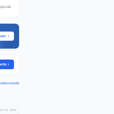
 päivää
meen
artta
atilannekartta
RTISE HERE