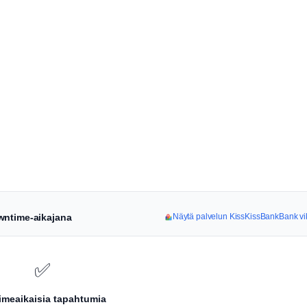
wntime-aikajana
Näytä palvelun KissKissBankBank vik
✅
iimeaikaisia tapahtumia