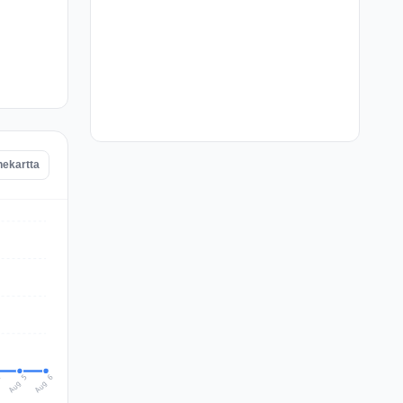
nekartta
Aug 6
Aug 5
4