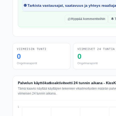
🌐 Tarkista vastausajat, saatavuus ja yhteys reaaliaj
Hyppää kommentteihin
🔔 
VIIMEISIN TUNTI
VIIMEISET 24 TUNTIA
0
0
Ongelmaraportit
Ongelmaraportit
Palvelun käyttökatkoaktiviteetti 24 tunnin aikana - Kis
Tämä kaavio näyttää käyttäjien tekemien vikailmoitusten määrän pa
viimeisen 24 tunnin aikana.