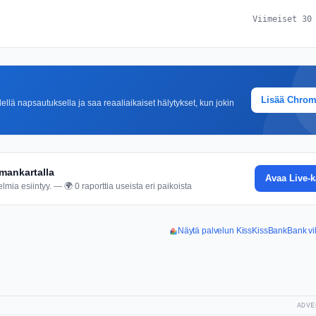
Viimeiset 30
Lisää Chro
lä napsautuksella ja saa reaaliaikaiset hälytykset, kun jokin
mankartalla
Avaa Live-k
mia esiintyy. — 🌍 0 raporttia useista eri paikoista
Näytä palvelun KissKissBankBank vik
ADVE