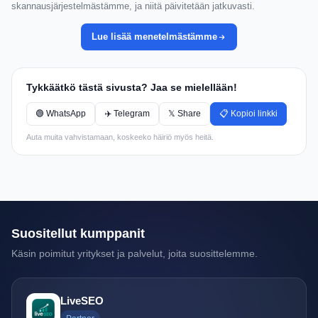
skannausjärjestelmästämme, ja niitä päivitetään jatkuvasti.
Lue lisää menetelmästämme
Tykkäätkö tästä sivusta? Jaa se mielellään!
🟢 WhatsApp
✈️ Telegram
𝕏 Share
📋 Kopioi linkki
Auta muita vahvistamaan, koskeeko häiriö myös heitä.
Suositellut kumppanit
Käsin poimitut yritykset ja palvelut, joita suosittelemme.
LiveSEO