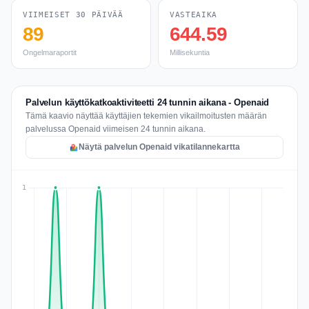
VIIMEISET 30 PÄIVÄÄ
VASTEAIKA
89
644.59
Ongelmaraportit
Millisekuntia
Palvelun käyttökatkoaktiviteetti 24 tunnin aikana - Openaid
Tämä kaavio näyttää käyttäjien tekemien vikailmoitusten määrän
palvelussa Openaid viimeisen 24 tunnin aikana.
Näytä palvelun Openaid vikatilannekartta