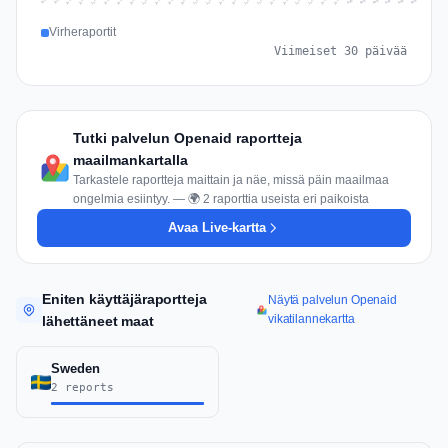
Jul 15
Jul 18
Jul 31
Jul 21
Jul 24
Jul 11
Jul 14
Jul 27
Jul 30
Jul 17
Jul 20
Jul 23
Jul 10
Jul 13
Jul 26
Jul 29
Jul 16
Jul 19
Jul 22
Jul 12
Jul 25
Jul 28
Aug 1
Aug 4
Jul 9
Aug 3
Jul 8
Aug 6
Aug 2
Aug 5
Virheraportit
Viimeiset 30 päivää
Tutki palvelun Openaid raportteja
maailmankartalla
Tarkastele raportteja maittain ja näe, missä päin maailmaa
ongelmia esiintyy. — 🌍 2 raporttia useista eri paikoista
Avaa Live-kartta
Eniten käyttäjäraportteja
Näytä palvelun Openaid
vikatilannekartta
lähettäneet maat
Sweden
2 reports