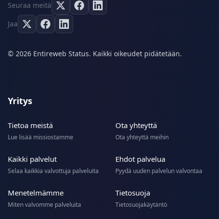
Seuraa meitä
Jaa
© 2026 Entireweb Status. Kaikki oikeudet pidätetään.
Yritys
Tietoa meistä
Ota yhteyttä
Lue lisää missiostamme
Ota yhteyttä meihin
Kaikki palvelut
Ehdot palvelua
Selaa kaikkia valvottuja palveluita
Pyydä uuden palvelun valvontaa
Menetelmämme
Tietosuoja
Miten valvomme palveluita
Tietosuojakäytäntö