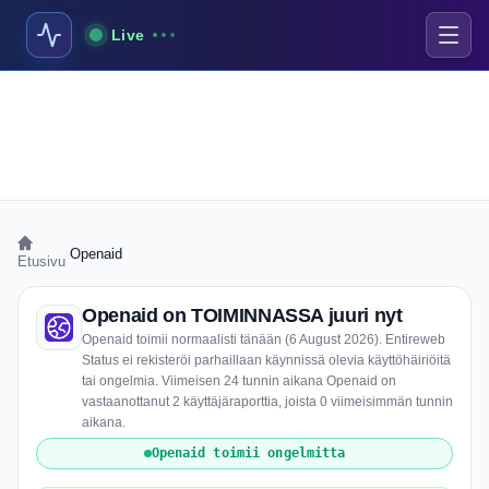
Live
›
Openaid
Etusivu
Openaid on TOIMINNASSA juuri nyt
Openaid toimii normaalisti tänään (6 August 2026). Entireweb
Status ei rekisteröi parhaillaan käynnissä olevia käyttöhäiriöitä
tai ongelmia. Viimeisen 24 tunnin aikana Openaid on
vastaanottanut 2 käyttäjäraporttia, joista 0 viimeisimmän tunnin
aikana.
Openaid toimii ongelmitta