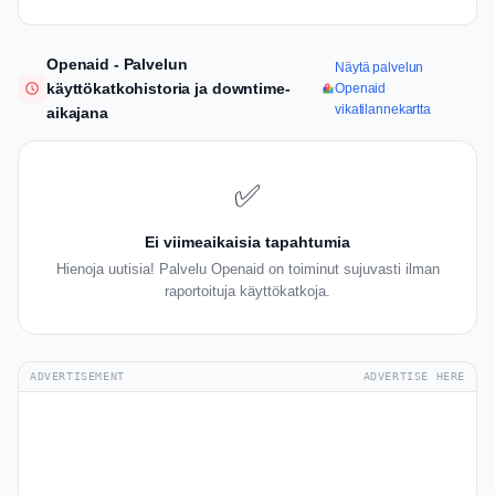
Openaid - Palvelun
Näytä palvelun
käyttökatkohistoria ja downtime-
Openaid
vikatilannekartta
aikajana
✅
Ei viimeaikaisia tapahtumia
Hienoja uutisia! Palvelu Openaid on toiminut sujuvasti ilman
raportoituja käyttökatkoja.
ADVERTISEMENT
ADVERTISE HERE