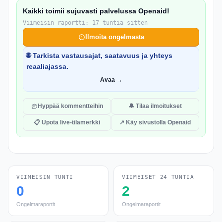
Kaikki toimii sujuvasti palvelussa Openaid!
Viimeisin raportti: 17 tuntia sitten
Ilmoita ongelmasta
🌐 Tarkista vastausajat, saatavuus ja yhteys
reaaliajassa.
Avaa →
Hyppää kommentteihin
🔔 Tilaa ilmoitukset
📋 Upota live-tilamerkki
↗ Käy sivustolla Openaid
VIIMEISIN TUNTI
VIIMEISET 24 TUNTIA
0
2
Ongelmaraportit
Ongelmaraportit