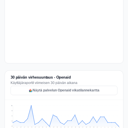
30 päivän virhesuuntaus - Openaid
Käyttäjäraportit viimeisen 30 päivän aikana
Näytä palvelun Openaid vikatilannekartta
11
8
6
3
0