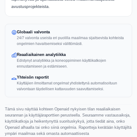
avustusprojekteista.
Globaali valvonta
24/7 valvonta useista eri puolilla maailmaa sijaitsevista kohteista
ongelmien havaitsemiseksi välittömästi.
Reaaliaikainen analytiikka
Edistynyt analytiikka ja koneoppiminen käyttökatkojen
ennustamiseen ja estämiseen.
Yhteisön raportit
Käyttäjien ilmoittamat ongelmat yhdistettynä automatisoituun
valvontaan täydellisen kattavuuden saavuttamiseksi.
Tämä sivu näyttää kohteen Openaid nykyisen tilan reaaliaikaisen
seurannan ja käyttäjäraporttien perusteella. Seuraamme vastausaikoja,
käyttökatkoja ja heikentynyttä suorituskykyä, jotta tiedät aina, onko
Openaid alhaalla tai onko siinä ongelmia. Raportteja kerätään käyttäjiltä
ympäri maailmaa sekä omasta automaattisesta