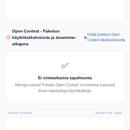
Open Context - Palvelun
Näytä palvelun Open
käyttökatkohistoria ja downtime-
Context vikatilannekartta
aikajana
✅
Ei viimeaikaisia tapahtumia
Hienoja uutisia! Palvelu Open Context on toiminut sujuvasti
ilman raportoituja käyttökatkoja.
ADVERTISEMENT
ADVERTISE HERE