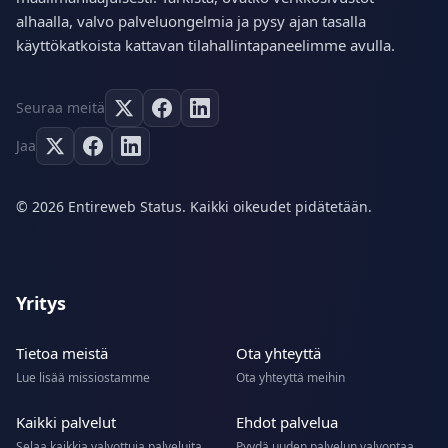
alhaalla, valvo palveluongelmia ja pysy ajan tasalla
käyttökatkoista kattavan tilahallintapaneelimme avulla.
Seuraa meitä
Jaa
© 2026 Entireweb Status. Kaikki oikeudet pidätetään.
Yritys
Tietoa meistä
Ota yhteyttä
Lue lisää missiostamme
Ota yhteyttä meihin
Kaikki palvelut
Ehdot palvelua
Selaa kaikkia valvottuja palveluita
Pyydä uuden palvelun valvontaa