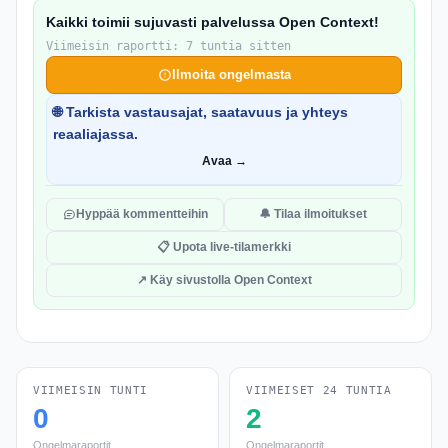
Kaikki toimii sujuvasti palvelussa Open Context!
Viimeisin raportti: 7 tuntia sitten
Ilmoita ongelmasta
🌐 Tarkista vastausajat, saatavuus ja yhteys
reaaliajassa.
Avaa →
Hyppää kommentteihin
🔔 Tilaa ilmoitukset
📋 Upota live-tilamerkki
↗ Käy sivustolla Open Context
VIIMEISIN TUNTI
VIIMEISET 24 TUNTIA
0
2
Ongelmaraportit
Ongelmaraportit