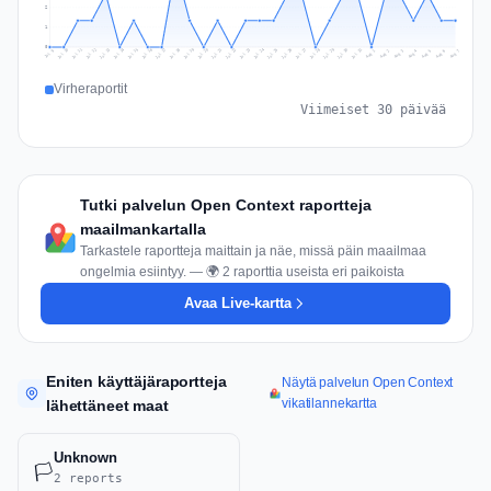
2
1
0
Jul 16
Jul 19
Jul 22
Jul 25
Jul 12
Jul 15
Jul 28
Jul 31
Jul 18
Jul 21
Jul 24
Jul 11
Jul 14
Jul 27
Jul 30
Jul 17
Jul 20
Jul 23
Jul 10
Jul 13
Jul 26
Jul 29
Aug 2
Aug 5
Aug 1
Aug 4
Jul 9
Aug 7
Aug 3
Aug 6
Virheraportit
Viimeiset 30 päivää
Tutki palvelun Open Context raportteja
maailmankartalla
Tarkastele raportteja maittain ja näe, missä päin maailmaa
ongelmia esiintyy. — 🌍 2 raporttia useista eri paikoista
Avaa Live-kartta
Eniten käyttäjäraportteja
Näytä palvelun Open Context
vikatilannekartta
lähettäneet maat
Unknown
🏳️
2 reports