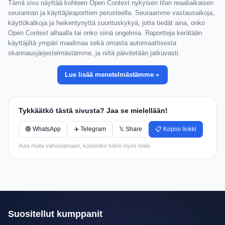
Tämä sivu näyttää kohteen Open Context nykyisen tilan reaaliaikaisen
seurannan ja käyttäjäraporttien perusteella. Seuraamme vastausaikoja,
käyttökatkoja ja heikentynyttä suorituskykyä, jotta tiedät aina, onko
Open Context alhaalla tai onko siinä ongelmia. Raportteja kerätään
käyttäjiltä ympäri maailmaa sekä omasta automaattisesta
skannausjärjestelmästämme, ja niitä päivitetään jatkuvasti.
Lue lisää menetelmästämme
Tykkäätkö tästä sivusta? Jaa se mielellään!
🟢 WhatsApp
✈️ Telegram
𝕏 Share
📋 Kopioi linkki
Auta muita vahvistamaan, koskeeko häiriö myös heitä.
Suositellut kumppanit