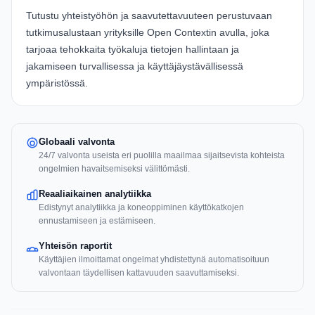
Tutustu yhteistyöhön ja saavutettavuuteen perustuvaan
tutkimusalustaan yrityksille
Open Contextin
avulla, joka
tarjoaa tehokkaita työkaluja tietojen hallintaan ja
jakamiseen turvallisessa ja käyttäjäystävällisessä
ympäristössä.
Globaali valvonta
24/7 valvonta useista eri puolilla maailmaa sijaitsevista kohteista
ongelmien havaitsemiseksi välittömästi.
Reaaliaikainen analytiikka
Edistynyt analytiikka ja koneoppiminen käyttökatkojen
ennustamiseen ja estämiseen.
Yhteisön raportit
Käyttäjien ilmoittamat ongelmat yhdistettynä automatisoituun
valvontaan täydellisen kattavuuden saavuttamiseksi.