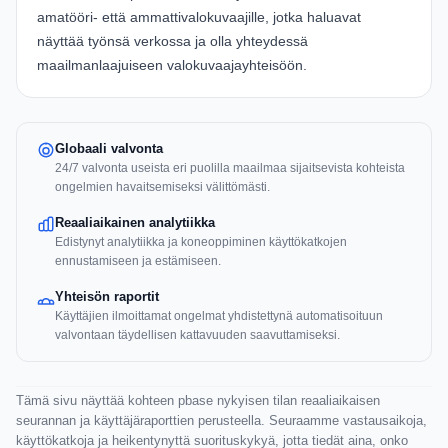
amatööri- että ammattivalokuvaajille, jotka haluavat
näyttää työnsä verkossa ja olla yhteydessä
maailmanlaajuiseen valokuvaajayhteisöön.
Globaali valvonta
24/7 valvonta useista eri puolilla maailmaa sijaitsevista kohteista
ongelmien havaitsemiseksi välittömästi.
Reaaliaikainen analytiikka
Edistynyt analytiikka ja koneoppiminen käyttökatkojen
ennustamiseen ja estämiseen.
Yhteisön raportit
Käyttäjien ilmoittamat ongelmat yhdistettynä automatisoituun
valvontaan täydellisen kattavuuden saavuttamiseksi.
Tämä sivu näyttää kohteen pbase nykyisen tilan reaaliaikaisen
seurannan ja käyttäjäraporttien perusteella. Seuraamme vastausaikoja,
käyttökatkoja ja heikentynyttä suorituskykyä, jotta tiedät aina, onko