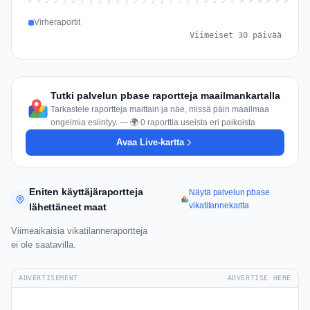
Jul 15
Jul 18
Jul 31
Jul 21
Jul 24
Jul 11
Jul 14
Jul 27
Jul 30
Jul 17
Jul 20
Jul 23
Jul 10
Jul 13
Jul 26
Jul 29
Jul 16
Jul 19
Jul 22
Jul 12
Jul 25
Jul 28
Aug 1
Aug 4
Jul 9
Aug 3
Jul 8
Aug 6
Aug 2
Aug 5
Virheraportit
Viimeiset 30 päivää
Tutki palvelun pbase raportteja maailmankartalla
Tarkastele raportteja maittain ja näe, missä päin maailmaa
ongelmia esiintyy. — 🌍 0 raporttia useista eri paikoista
Avaa Live-kartta
Eniten käyttäjäraportteja
Näytä palvelun pbase
vikatilannekartta
lähettäneet maat
Viimeaikaisia vikatilanneraportteja
ei ole saatavilla.
ADVERTISEMENT
ADVERTISE HERE