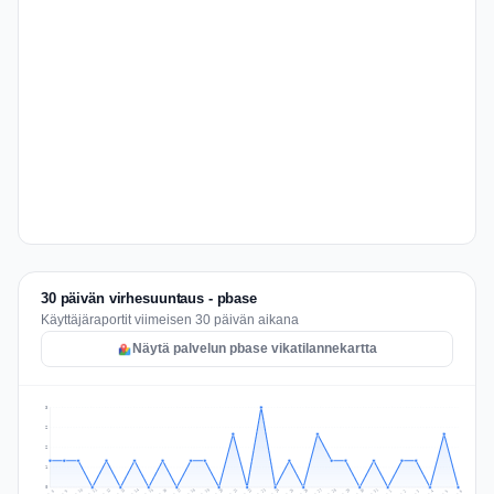
30 päivän virhesuuntaus - pbase
Käyttäjäraportit viimeisen 30 päivän aikana
Näytä palvelun pbase vikatilannekartta
3
2
2
1
0