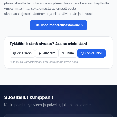
pbase alhaalla tai onko siinä ongelmia. Raportteja kerätään käyttäjiltä
ympäri maailmaa sekä omasta automaattisesta
skannausjärjestelmästämme, ja niitä päivitetään jatkuvasti.
Lue lisää menetelmästämme
Tykkäätkö tästä sivusta? Jaa se mielellään!
🟢 WhatsApp
✈️ Telegram
𝕏 Share
📋 Kopioi linkki
Auta muita vahvistamaan, koskeeko häiriö myös heitä.
Suositellut kumppanit
Käsin poimitut yritykset ja palvelut, joita suosittelemme.