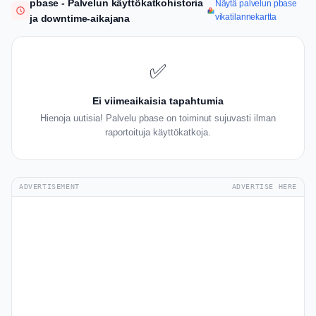
pbase - Palvelun käyttökatkohistoria
Näytä palvelun pbase
vikatilannekartta
ja downtime-aikajana
✅
Ei viimeaikaisia tapahtumia
Hienoja uutisia! Palvelu pbase on toiminut sujuvasti ilman
raportoituja käyttökatkoja.
ADVERTISEMENT
ADVERTISE HERE