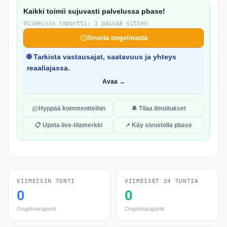
Kaikki toimii sujuvasti palvelussa pbase!
Viimeisin raportti: 1 päivää sitten
Ilmoita ongelmasta
🌐 Tarkista vastausajat, saatavuus ja yhteys
reaaliajassa.
Avaa →
Hyppää kommentteihin
🔔 Tilaa ilmoitukset
📋 Upota live-tilamerkki
↗ Käy sivustolla pbase
VIIMEISIN TUNTI
VIIMEISET 24 TUNTIA
0
0
Ongelmaraportit
Ongelmaraportit