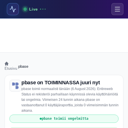
Live
›
pbase
Etusivu
pbase on TOIMINNASSA juuri nyt
pbase toimii normaalisti tänään (6 August 2026). Entireweb
Status ei rekisteröi parhaillaan käynnissä olevia käyttöhäiriöitä
tai ongelmia. Viimeisen 24 tunnin aikana pbase on
vastaanottanut 0 käyttäjäraporttia, joista 0 viimeisimmän tunnin
aikana.
pbase toimii ongelmitta