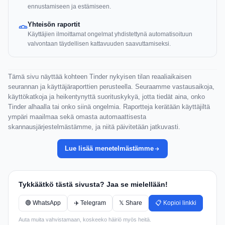
ennustamiseen ja estämiseen.
Yhteisön raportit
Käyttäjien ilmoittamat ongelmat yhdistettynä automatisoituun
valvontaan täydellisen kattavuuden saavuttamiseksi.
Tämä sivu näyttää kohteen Tinder nykyisen tilan reaaliaikaisen
seurannan ja käyttäjäraporttien perusteella. Seuraamme vastausaikoja,
käyttökatkoja ja heikentynyttä suorituskykyä, jotta tiedät aina, onko
Tinder alhaalla tai onko siinä ongelmia. Raportteja kerätään käyttäjiltä
ympäri maailmaa sekä omasta automaattisesta
skannausjärjestelmästämme, ja niitä päivitetään jatkuvasti.
Lue lisää menetelmästämme
Tykkäätkö tästä sivusta? Jaa se mielellään!
🟢 WhatsApp
✈️ Telegram
𝕏 Share
📋 Kopioi linkki
Auta muita vahvistamaan, koskeeko häiriö myös heitä.