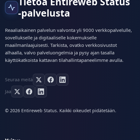
Tietoa Entireweb Status
-palvelusta
Reaaliaikainen palvelun valvonta yli 9000 verkkopalvelulle,
sovellukselle ja digitaaliselle kokemukselle
maailmanlaajuisesti. Tarkista, ovatko verkkosivustot
alhaalla, valvo palveluongelmia ja pysy ajan tasalla
käyttökatkoista kattavan tilahallintapaneelimme avulla.
Seuraa meitä
Jaa
© 2026 Entireweb Status. Kaikki oikeudet pidätetään.