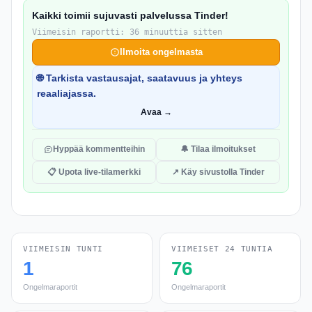
Kaikki toimii sujuvasti palvelussa Tinder!
Viimeisin raportti: 36 minuuttia sitten
Ilmoita ongelmasta
🌐 Tarkista vastausajat, saatavuus ja yhteys
reaaliajassa.
Avaa →
Hyppää kommentteihin
🔔 Tilaa ilmoitukset
📋 Upota live-tilamerkki
↗ Käy sivustolla Tinder
VIIMEISIN TUNTI
VIIMEISET 24 TUNTIA
1
76
Ongelmaraportit
Ongelmaraportit