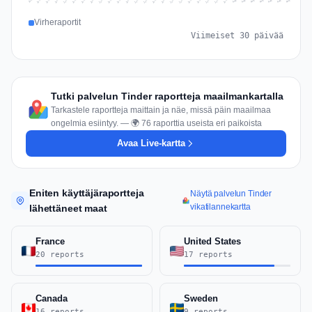
Jul 16
Jul 19
Jul 22
Jul 25
Jul 12
Jul 15
Jul 28
Jul 31
Jul 18
Jul 21
Jul 24
Jul 11
Jul 14
Jul 27
Jul 30
Jul 17
Jul 20
Jul 23
Jul 10
Jul 13
Jul 26
Jul 29
Aug 2
Aug 5
Aug 1
Aug 4
Jul 9
Aug 7
Aug 3
Aug 6
Virheraportit
Viimeiset 30 päivää
Tutki palvelun Tinder raportteja maailmankartalla
Tarkastele raportteja maittain ja näe, missä päin maailmaa
ongelmia esiintyy. — 🌍 76 raporttia useista eri paikoista
Avaa Live-kartta
Eniten käyttäjäraportteja
Näytä palvelun Tinder
vikatilannekartta
lähettäneet maat
France
United States
20 reports
17 reports
Canada
Sweden
16 reports
9 reports