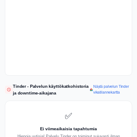
Tinder - Palvelun käyttökatkohistoria
Näytä palvelun Tinder
vikatilannekartta
ja downtime-aikajana
✅
Ei viimeaikaisia tapahtumia
Hienoja uutisia! Palvelu Tinder on toiminut sujuvasti ilman