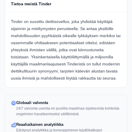
Tietoa meistä Tinder
Tinder on suosittu deittisovellus, joka yhdistää käyttäjiä
sijainnin ja mieltymysten perusteella. Se antaa yksilöille
mahdollisuuden pyyhkäistä oikealle tykkäyksen merkiksi tai
vasemmalle ohittaakseen potentiaaliset ottelut, edistäen
yhteyksiä ihmisten välillä, jotka ovat kiinnostuneita
toisistaan. Yksinkertaisella käyttöliittymällä ja miljoonilla
käyttäjillä maailmanlaajuisesti Tinderistä on tullut modernin
deittikulttuurin synonyymi, tarjoten kätevän alustan tavata
uusia ihmisiä ja mahdollisesti löytää rakkautta tai seuraa.
Globaali valvonta
24/7 valvonta useista eri puolilla maailmaa sijaitsevista kohteista
ongelmien havaitsemiseksi välittömästi.
Reaaliaikainen analytiikka
Edistynyt analytiikka ja koneoppiminen käyttökatkojen