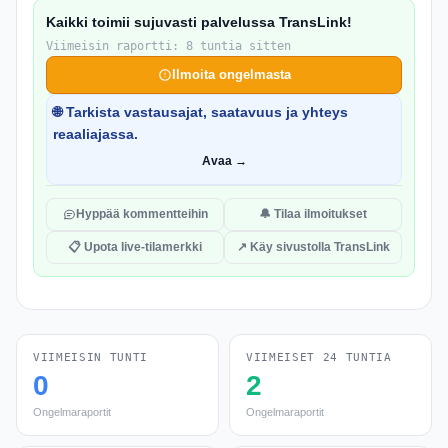
Kaikki toimii sujuvasti palvelussa TransLink!
Viimeisin raportti: 8 tuntia sitten
Ilmoita ongelmasta
🌐 Tarkista vastausajat, saatavuus ja yhteys
reaaliajassa.
Avaa →
Hyppää kommentteihin
🔔 Tilaa ilmoitukset
📋 Upota live-tilamerkki
↗ Käy sivustolla TransLink
VIIMEISIN TUNTI
VIIMEISET 24 TUNTIA
0
2
Ongelmaraportit
Ongelmaraportit