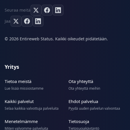
Seuraa meitä
Jaa
© 2026 Entireweb Status. Kaikki oikeudet pidätetään.
Yritys
Tietoa meistä
Ota yhteyttä
Lue lisää missiostamme
Ota yhteyttä meihin
Kaikki palvelut
Ehdot palvelua
Selaa kaikkia valvottuja palveluita
Pyydä uuden palvelun valvontaa
Menetelmämme
Tietosuoja
Miten valvomme palveluita
Tietosuojakäytäntö