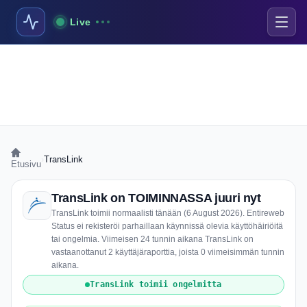
Live
›
TransLink
Etusivu
TransLink on TOIMINNASSA juuri nyt
TransLink toimii normaalisti tänään (6 August 2026). Entireweb
Status ei rekisteröi parhaillaan käynnissä olevia käyttöhäiriöitä
tai ongelmia. Viimeisen 24 tunnin aikana TransLink on
vastaanottanut 2 käyttäjäraporttia, joista 0 viimeisimmän tunnin
aikana.
TransLink toimii ongelmitta