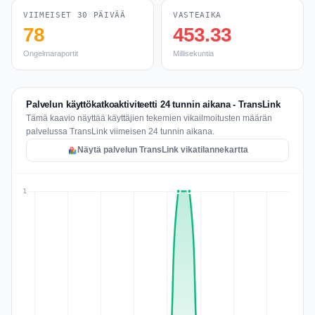
VIIMEISET 30 PÄIVÄÄ
VASTEAIKA
78
453.33
Ongelmaraportit
Millisekuntia
Palvelun käyttökatkoaktiviteetti 24 tunnin aikana - TransLink
Tämä kaavio näyttää käyttäjien tekemien vikailmoitusten määrän
palvelussa TransLink viimeisen 24 tunnin aikana.
Näytä palvelun TransLink vikatilannekartta