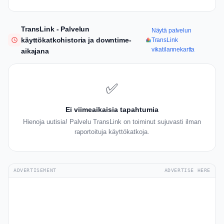
TransLink - Palvelun
Näytä palvelun
käyttökatkohistoria ja downtime-
TransLink
vikatilannekartta
aikajana
✅
Ei viimeaikaisia tapahtumia
Hienoja uutisia! Palvelu TransLink on toiminut sujuvasti ilman
raportoituja käyttökatkoja.
ADVERTISEMENT
ADVERTISE HERE