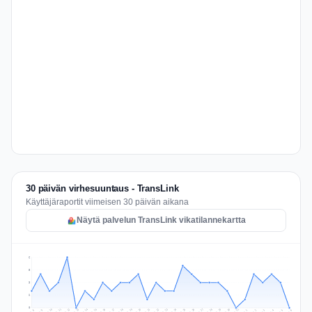
30 päivän virhesuuntaus - TransLink
Käyttäjäraportit viimeisen 30 päivän aikana
Näytä palvelun TransLink vikatilannekartta
6
5
3
2
0