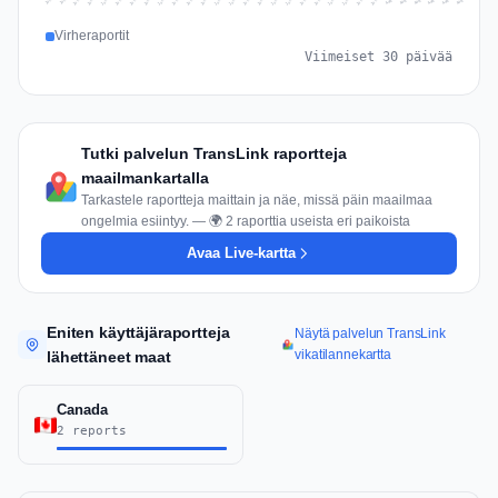
Jul 15
Jul 18
Jul 31
Jul 21
Jul 24
Jul 11
Jul 14
Jul 27
Jul 30
Jul 17
Jul 20
Jul 23
Jul 10
Jul 13
Jul 26
Jul 29
Jul 16
Jul 19
Jul 22
Jul 12
Jul 25
Jul 28
Aug 1
Aug 4
Jul 9
Aug 3
Jul 8
Aug 6
Aug 2
Aug 5
Virheraportit
Viimeiset 30 päivää
Tutki palvelun TransLink raportteja
maailmankartalla
Tarkastele raportteja maittain ja näe, missä päin maailmaa
ongelmia esiintyy. — 🌍 2 raporttia useista eri paikoista
Avaa Live-kartta
Eniten käyttäjäraportteja
Näytä palvelun TransLink
vikatilannekartta
lähettäneet maat
Canada
2 reports