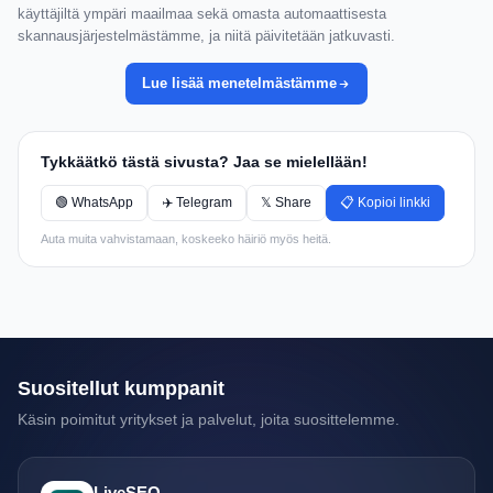
käyttäjiltä ympäri maailmaa sekä omasta automaattisesta
skannausjärjestelmästämme, ja niitä päivitetään jatkuvasti.
Lue lisää menetelmästämme
Tykkäätkö tästä sivusta? Jaa se mielellään!
🟢 WhatsApp
✈️ Telegram
𝕏 Share
📋 Kopioi linkki
Auta muita vahvistamaan, koskeeko häiriö myös heitä.
Suositellut kumppanit
Käsin poimitut yritykset ja palvelut, joita suosittelemme.
LiveSEO