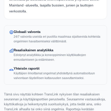
Mainland -alueella, laajalla bussien, junien ja lauttojen
verkostolla.
Globaali valvonta
24/7 valvonta useista eri puolilla maailmaa sijaitsevista kohteista
ongelmien havaitsemiseksi välittömästi.
Reaaliaikainen analytiikka
Edistynyt analytiikka ja koneoppiminen käyttökatkojen
ennustamiseen ja estämiseen.
Yhteisön raportit
Käyttäjien ilmoittamat ongelmat yhdistettynä automatisoituun
valvontaan täydellisen kattavuuden saavuttamiseksi.
Tämä sivu näyttää kohteen TransLink nykyisen tilan reaaliaikaisen
seurannan ja käyttäjäraporttien perusteella. Seuraamme vastausaikoja,
käyttökatkoja ja heikentynyttä suorituskykyä, jotta tiedät aina, onko
TransLink alhaalla tai onko siinä ongelmia. Raportteja kerätään