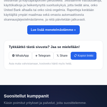
seurannan ja käyttäjäraporttien perusteella. Seuraamme vastausaikoja,
käyttökatkoja ja heikentynyttä suorituskykyä, jotta tiedät aina, onko
United Bank alhaalla tai onko siinä ongelmia. Raportteja kerätään
käyttäjiltä ympäri maailmaa sekä omasta automaattisesta
skannausjärjestelmästämme, ja niitä päivitetään jatkuvasti.
Lue lisää menetelmästämme
Tykkäätkö tästä sivusta? Jaa se mielellään!
🟢 WhatsApp
✈️ Telegram
𝕏 Share
📋 Kopioi linkki
Auta muita vahvistamaan, koskeeko häiriö myös heitä.
Suositellut kumppanit
Käsin poimitut yritykset ja palvelut, joita suosittelemme.