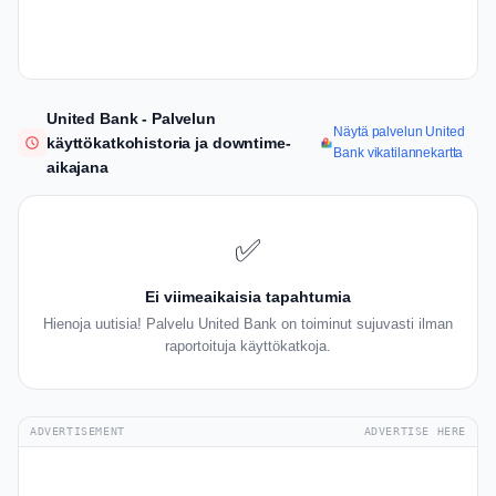
United Bank - Palvelun
Näytä palvelun United
käyttökatkohistoria ja downtime-
Bank vikatilannekartta
aikajana
✅
Ei viimeaikaisia tapahtumia
Hienoja uutisia! Palvelu United Bank on toiminut sujuvasti ilman
raportoituja käyttökatkoja.
ADVERTISEMENT
ADVERTISE HERE