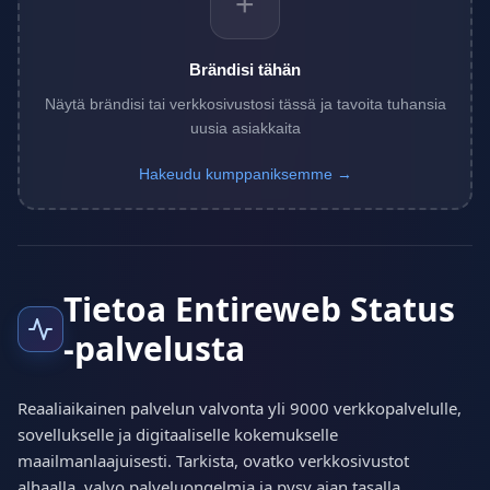
+
Brändisi tähän
Näytä brändisi tai verkkosivustosi tässä ja tavoita tuhansia
uusia asiakkaita
Hakeudu kumppaniksemme →
Tietoa Entireweb Status
-palvelusta
Reaaliaikainen palvelun valvonta yli 9000 verkkopalvelulle,
sovellukselle ja digitaaliselle kokemukselle
maailmanlaajuisesti. Tarkista, ovatko verkkosivustot
alhaalla, valvo palveluongelmia ja pysy ajan tasalla