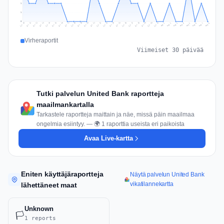
1
1
0
Jul 17
Jul 20
Jul 23
Jul 10
Jul 26
Jul 13
Jul 16
Jul 29
Jul 19
Jul 22
Jul 25
Jul 12
Jul 15
Jul 28
Jul 31
Jul 18
Jul 21
Jul 24
Jul 11
Jul 14
Jul 27
Jul 30
Aug 3
Aug 6
Aug 2
Aug 5
Aug 8
Aug 1
Aug 4
Aug 7
Virheraportit
Viimeiset 30 päivää
Tutki palvelun United Bank raportteja
maailmankartalla
Tarkastele raportteja maittain ja näe, missä päin maailmaa
ongelmia esiintyy. — 🌍 1 raporttia useista eri paikoista
Avaa Live-kartta
Eniten käyttäjäraportteja
Näytä palvelun United Bank
vikatilannekartta
lähettäneet maat
Unknown
🏳️
1 reports