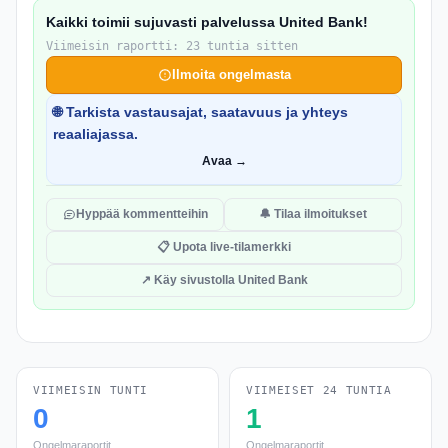
Kaikki toimii sujuvasti palvelussa United Bank!
Viimeisin raportti: 23 tuntia sitten
Ilmoita ongelmasta
🌐 Tarkista vastausajat, saatavuus ja yhteys
reaaliajassa.
Avaa →
Hyppää kommentteihin
🔔 Tilaa ilmoitukset
📋 Upota live-tilamerkki
↗ Käy sivustolla United Bank
VIIMEISIN TUNTI
VIIMEISET 24 TUNTIA
0
1
Ongelmaraportit
Ongelmaraportit