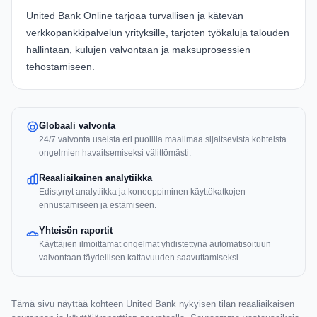
United Bank Online
tarjoaa turvallisen ja kätevän
verkkopankkipalvelun yrityksille, tarjoten työkaluja talouden
hallintaan, kulujen valvontaan ja maksuprosessien
tehostamiseen.
Globaali valvonta
24/7 valvonta useista eri puolilla maailmaa sijaitsevista kohteista
ongelmien havaitsemiseksi välittömästi.
Reaaliaikainen analytiikka
Edistynyt analytiikka ja koneoppiminen käyttökatkojen
ennustamiseen ja estämiseen.
Yhteisön raportit
Käyttäjien ilmoittamat ongelmat yhdistettynä automatisoituun
valvontaan täydellisen kattavuuden saavuttamiseksi.
Tämä sivu näyttää kohteen United Bank nykyisen tilan reaaliaikaisen