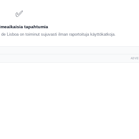
✅
iimeaikaisia tapahtumia
de Lisboa on toiminut sujuvasti ilman raportoituja käyttökatkoja.
ADVE