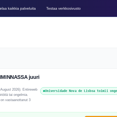
elaa kaikkia palveluita
Testaa verkkosivusto
OIMINNASSA juuri
7 August 2026). Entireweb
Universidade Nova de Lisboa toimii ong
riöitä tai ongelmia.
 on vastaanottanut 3