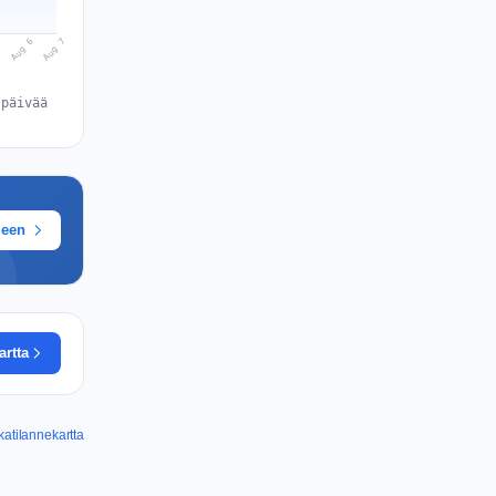
Aug 7
Aug 6
5
 päivää
meen
artta
atilannekartta