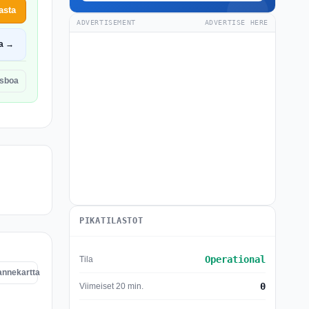
asta
ADVERTISEMENT
ADVERTISE HERE
a →
isboa
PIKATILASTOT
Operational
Tila
annekartta
0
Viimeiset 20 min.