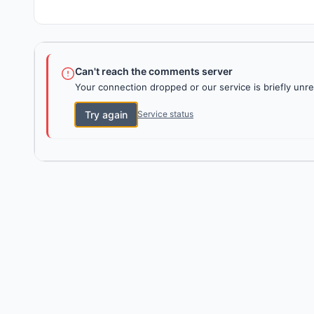
Can't reach the comments server
Your connection dropped or our service is briefly unre
Try again
Service status