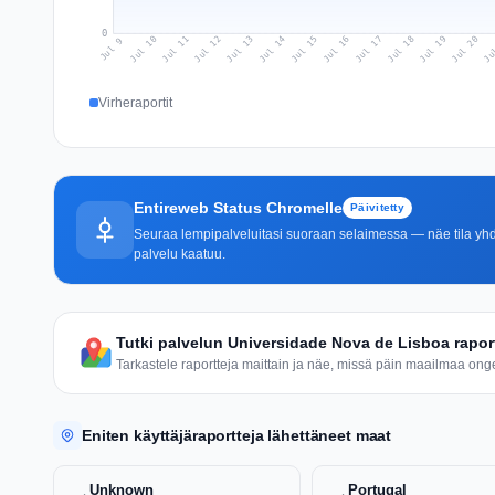
0
Jul 18
Ju
Jul 11
Jul 14
Jul 17
Jul 20
Jul 10
Jul 13
Jul 16
Jul 19
Jul 12
Jul 15
Jul 9
Virheraportit
Entireweb Status Chromelle
Päivitetty
Seuraa lempipalveluitasi suoraan selaimessa — näe tila yhdel
palvelu kaatuu.
Tutki palvelun Universidade Nova de Lisboa rapor
Tarkastele raportteja maittain ja näe, missä päin maailmaa ongel
Eniten käyttäjäraportteja lähettäneet maat
Unknown
Portugal