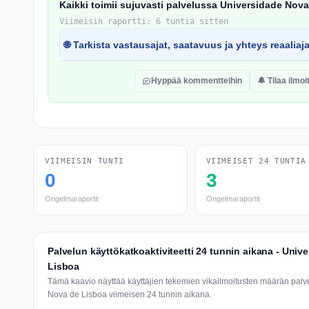
Kaikki toimii sujuvasti palvelussa Universidade Nov
Viimeisin raportti: 6 tuntia sitten
🌐 Tarkista vastausajat, saatavuus ja yhteys reaaliaj
Hyppää kommentteihin
🔔 Tilaa ilmo
VIIMEISIN TUNTI
VIIMEISET 24 TUNTIA
0
3
Ongelmaraportit
Ongelmaraportit
Palvelun käyttökatkoaktiviteetti 24 tunnin aikana - Univ
Lisboa
Tämä kaavio näyttää käyttäjien tekemien vikailmoitusten määrän pal
Nova de Lisboa viimeisen 24 tunnin aikana.