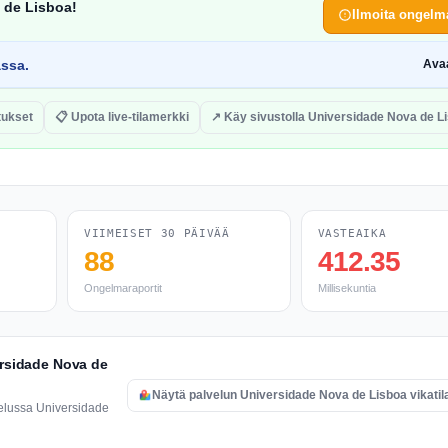
a de Lisboa!
Ilmoita ongelm
assa.
Ava
itukset
📋 Upota live-tilamerkki
↗ Käy sivustolla Universidade Nova de L
VIIMEISET 30 PÄIVÄÄ
VASTEAIKA
88
412.35
Ongelmaraportit
Millisekuntia
ersidade Nova de
Näytä palvelun Universidade Nova de Lisboa vikatil
velussa Universidade