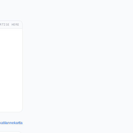
RTISE HERE
atilannekartta