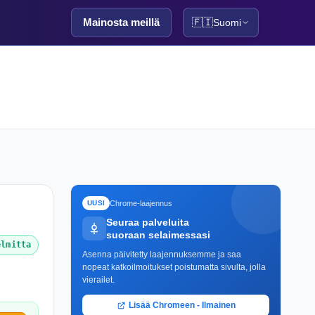
Mainosta meillä
🇫🇮
Suomi
Chrome-laajennus
UUSI
Seuraa palveluita
suoraan selaimessasi
elmitta
Asenna päivitetty laajennuksemme ja saa
nopeat katkoilmoitukset poistumatta sivulta, jolla
vierailet.
Lisää Chromeen - Ilmainen