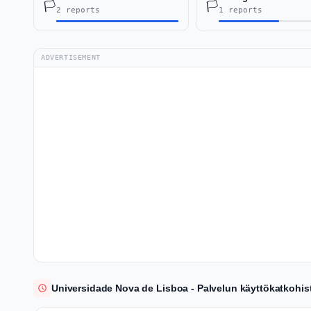
🏳️
🏳️
2 reports
1 reports
ADVERTISEMENT
Universidade Nova de Lisboa - Palvelun käyttökatkohis