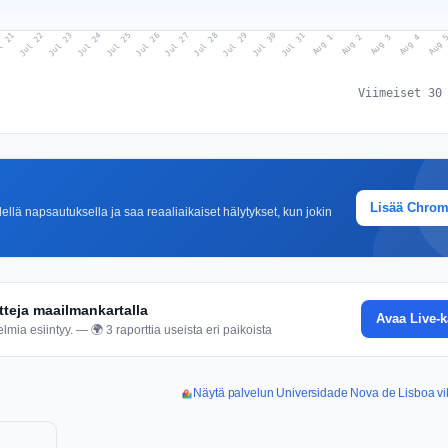
l 21
Jul 24
Jul 27
Jul 30
Jul 23
Jul 26
Jul 29
Jul 22
Jul 25
Jul 28
Jul 31
Aug 3
Aug 2
Aug 
Aug 1
Aug 4
Viimeiset 30
Lisää Chro
lä napsautuksella ja saa reaaliaikaiset hälytykset, kun jokin
tteja maailmankartalla
Avaa Live-k
mia esiintyy. — 🌍 3 raporttia useista eri paikoista
Näytä palvelun Universidade Nova de Lisboa vik