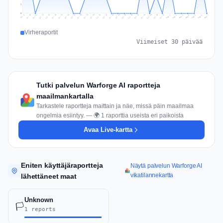
1
0
Jul 16
Jul 19
Jul 22
Jul 25
Jul 12
Jul 15
Jul 28
Jul 31
Jul 18
Jul 21
Jul 24
Jul 11
Jul 14
Jul 27
Jul 30
Jul 17
Jul 20
Jul 23
Jul 10
Jul 13
Jul 26
Jul 29
Aug 2
Aug 5
Aug 1
Aug 4
Jul 9
Aug 7
Aug 3
Aug 6
Virheraportit
Viimeiset 30 päivää
Tutki palvelun Warforge AI raportteja
maailmankartalla
Tarkastele raportteja maittain ja näe, missä päin maailmaa
ongelmia esiintyy. — 🌍 1 raporttia useista eri paikoista
Avaa Live-kartta
Eniten käyttäjäraportteja
Näytä palvelun Warforge AI
vikatilannekartta
lähettäneet maat
Unknown
🏳️
1 reports