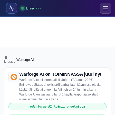
Live
›
Warforge AI
Etusivu
Warforge AI on TOIMINNASSA juuri nyt
Warforge AI toimii normaalisti tänään (7 August 2026).
Entireweb Status ei rekisteröi parhaillaan käynnissä olevia
käyttöhäiriöitä tai ongelmia. Viimeisen 24 tunnin aikana
Warforge AI on vastaanottanut 1 käyttäjäraporttia, joista 0
viimeisimmän tunnin aikana.
Warforge AI toimii ongelmitta