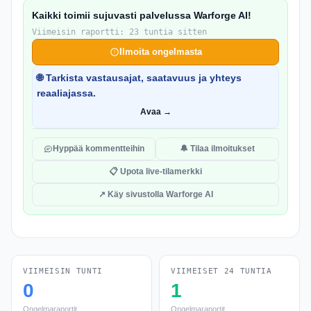
Kaikki toimii sujuvasti palvelussa Warforge AI!
Viimeisin raportti: 23 tuntia sitten
Ilmoita ongelmasta
🌐 Tarkista vastausajat, saatavuus ja yhteys
reaaliajassa.
Avaa →
Hyppää kommentteihin
🔔 Tilaa ilmoitukset
📋 Upota live-tilamerkki
↗ Käy sivustolla Warforge AI
VIIMEISIN TUNTI
VIIMEISET 24 TUNTIA
0
1
Ongelmaraportit
Ongelmaraportit