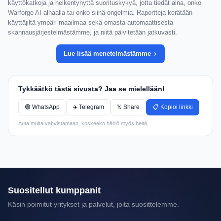
käyttökatkoja ja heikentynyttä suorituskykyä, jotta tiedät aina, onko
Warforge AI alhaalla tai onko siinä ongelmia. Raportteja kerätään
käyttäjiltä ympäri maailmaa sekä omasta automaattisesta
skannausjärjestelmästämme, ja niitä päivitetään jatkuvasti.
Lue lisää menetelmästämme
Tykkäätkö tästä sivusta? Jaa se mielellään!
🟢 WhatsApp
✈️ Telegram
𝕏 Share
📋 Kopioi linkki
Auta muita vahvistamaan, koskeeko häiriö myös heitä.
Suositellut kumppanit
Käsin poimitut yritykset ja palvelut, joita suosittelemme.