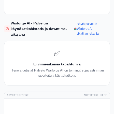
Warforge AI - Palvelun
Näytä palvelun
käyttökatkohistoria ja downtime-
Warforge AI
vikatilannekartta
aikajana
✅
Ei viimeaikaisia tapahtumia
Hienoja uutisia! Palvelu Warforge AI on toiminut sujuvasti ilman
raportoituja käyttökatkoja.
ADVERTISEMENT
ADVERTISE HERE