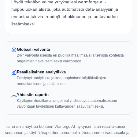
Löydä tekoälyn voima yrityksellesi
warmforge.ai
-
huippuluokan alusta, joka automatisoi data-analyysin ja
ennustaa tulevia trendejä tehokkuuden ja tuottavuuden
lisäämiseksi.
Globaali valvonta
24/7 valvonta useista eri puolilla maailmaa sijaitsevista kohteista
ongelmien havaitsemiseksi välittömästi.
Reaaliaikainen analytiikka
Edistynyt analytiikka ja koneoppiminen käyttökatkojen
ennustamiseen ja estämiseen.
Yhteisön raportit
Käyttäjien ilmoittamat ongelmat yhdistettynä automatisoituun
valvontaan täydellisen kattavuuden saavuttamiseksi.
Tämä sivu näyttää kohteen Warforge AI nykyisen tilan reaaliaikaisen
seurannan ja käyttäjäraporttien perusteella. Seuraamme vastausaikoja,